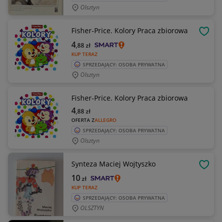
Olsztyn
Fisher-Price. Kolory Praca zbiorowa
OBSE
4
,88
zł
KUP TERAZ
SPRZEDAJĄCY: OSOBA PRYWATNA
Olsztyn
Fisher-Price. Kolory Praca zbiorowa
4
,88
zł
OFERTA Z
ALLEGRO
SPRZEDAJĄCY: OSOBA PRYWATNA
Olsztyn
Synteza Maciej Wojtyszko
OBSE
10
zł
KUP TERAZ
SPRZEDAJĄCY: OSOBA PRYWATNA
OLSZTYN