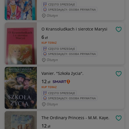
CZĘSTO SPRZEDAJE
SPRZEDAJĄCY: OSOBA PRYWATNA
Olsztyn
O Kransoludkach i sierotce Marysi
OBSE
6
zł
KUP TERAZ
CZĘSTO SPRZEDAJE
SPRZEDAJĄCY: OSOBA PRYWATNA
Olsztyn
Vanier. "Szkoła życia".
OBSE
12
zł
KUP TERAZ
CZĘSTO SPRZEDAJE
SPRZEDAJĄCY: OSOBA PRYWATNA
Olsztyn
The Ordinary Princess - M.M. Kaye.
OBSE
12
zł