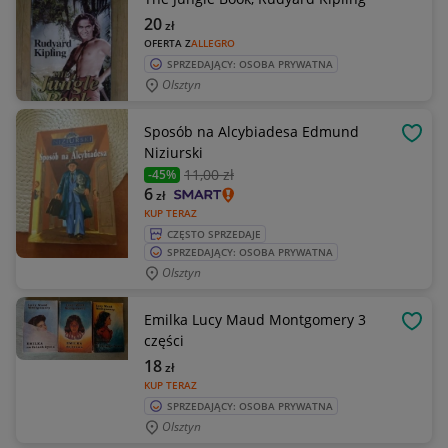
20
zł
OFERTA Z
ALLEGRO
SPRZEDAJĄCY: OSOBA PRYWATNA
Olsztyn
Sposób na Alcybiadesa Edmund
OBSE
Niziurski
11
,00 zł
-45%
6
zł
KUP TERAZ
CZĘSTO SPRZEDAJE
SPRZEDAJĄCY: OSOBA PRYWATNA
Olsztyn
Emilka Lucy Maud Montgomery 3
OBSE
części
18
zł
KUP TERAZ
SPRZEDAJĄCY: OSOBA PRYWATNA
Olsztyn