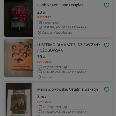
Punk 57 Penelope Douglas
OBSE
20
zł
KUP TERAZ
STAN: NOWY
SPRZEDAJĄCY: OSOBA PRYWATNA
Olsztyn, Kętrzyńskiego
LUSTERKO DLA KAŻDEJ DZIEWCZYNY
OBSE
/ OŻOGOWSKA
30
zł
KUP TERAZ
CZĘSTO SPRZEDAJE
SPRZEDAJĄCY: OSOBA PRYWATNA
Olsztyn
Maria Ziółkowska, Ostatnie wakacje
OBSE
8
,30
zł
KUP TERAZ
CZĘSTO SPRZEDAJE
SPRZEDAJĄCY: OSOBA PRYWATNA