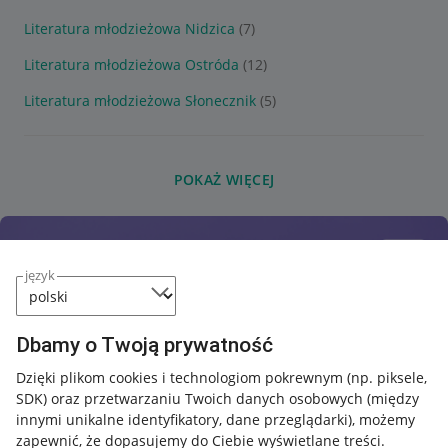
Literatura młodzieżowa Nidzica
(7)
Literatura młodzieżowa Ostróda
(12)
Literatura młodzieżowa Słonecznik
(5)
POKAŻ WIĘCEJ
język
Dbamy o Twoją prywatność
Dzięki plikom cookies i technologiom pokrewnym
(np. piksele,
SDK)
oraz przetwarzaniu Twoich danych osobowych
(między
innymi unikalne identyfikatory, dane przeglądarki)
, możemy
zapewnić, że dopasujemy do Ciebie wyświetlane treści.