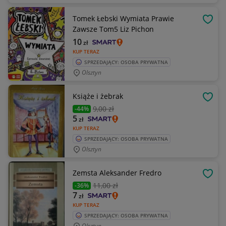
Tomek Łebski Wymiata Prawie
OBSE
Zawsze Tom5 Liz Pichon
10
zł
KUP TERAZ
SPRZEDAJĄCY: OSOBA PRYWATNA
Olsztyn
Książe i żebrak
OBSE
9
,00 zł
-44%
5
zł
KUP TERAZ
SPRZEDAJĄCY: OSOBA PRYWATNA
Olsztyn
Zemsta Aleksander Fredro
OBSE
11
,00 zł
-36%
7
zł
KUP TERAZ
SPRZEDAJĄCY: OSOBA PRYWATNA
Olsztyn