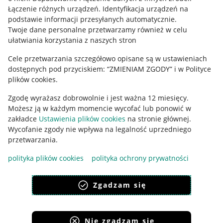
Regulamin
Łączenie różnych urządzeń
.
Identyfikacja urządzeń na
podstawie informacji przesyłanych automatycznie
.
Polityka plików "cookies"
Twoje dane personalne przetwarzamy również w celu
ułatwiania korzystania z naszych stron
Ustawienia plików "cookies"
Cele przetwarzania szczegółowo opisane są w ustawieniach
Udostępnianie lokalizacji
dostępnych pod przyciskiem: “ZMIENIAM ZGODY” i w Polityce
Informacje dla Aktu o Usługach Cyfrowych
plików cookies.
Zgodę wyrażasz dobrowolnie i jest ważna 12 miesięcy.
Pobierz aplikację
Możesz ją w każdym momencie wycofać lub ponowić w
zakładce
Ustawienia plików cookies
na stronie głównej.
Wycofanie zgody nie wpływa na legalność uprzedniego
przetwarzania.
polityka plików cookies
polityka ochrony prywatności
Zgadzam się
Nie zgadzam się