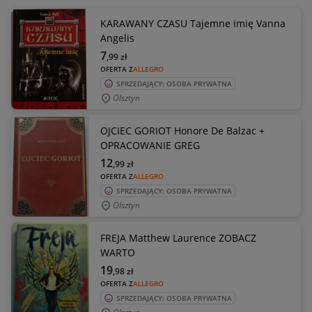
KARAWANY CZASU Tajemne imię Vanna
Angelis
7
,99
zł
OFERTA Z
ALLEGRO
SPRZEDAJĄCY: OSOBA PRYWATNA
Olsztyn
OJCIEC GORIOT Honore De Balzac +
OPRACOWANIE GREG
12
,99
zł
OFERTA Z
ALLEGRO
SPRZEDAJĄCY: OSOBA PRYWATNA
Olsztyn
FREJA Matthew Laurence ZOBACZ
WARTO
19
,98
zł
OFERTA Z
ALLEGRO
SPRZEDAJĄCY: OSOBA PRYWATNA