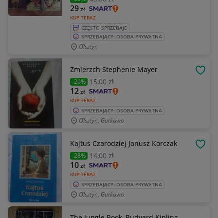
29
zł
KUP TERAZ
CZĘSTO SPRZEDAJE
SPRZEDAJĄCY: OSOBA PRYWATNA
Olsztyn
Zmierzch Stephenie Mayer
OBSE
15
,00 zł
-20%
12
zł
KUP TERAZ
SPRZEDAJĄCY: OSOBA PRYWATNA
Olsztyn, Gutkowo
Kajtuś Czarodziej Janusz Korczak
OBSE
14
,00 zł
-28%
10
zł
KUP TERAZ
SPRZEDAJĄCY: OSOBA PRYWATNA
Olsztyn, Gutkowo
The Jungle Book, Rudyard Kipling