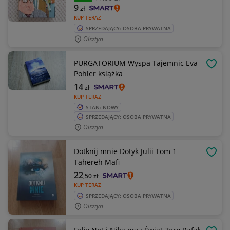
9
zł
KUP TERAZ
SPRZEDAJĄCY: OSOBA PRYWATNA
Olsztyn
PURGATORIUM Wyspa Tajemnic Eva
OBSE
Pohler książka
14
zł
KUP TERAZ
STAN: NOWY
SPRZEDAJĄCY: OSOBA PRYWATNA
Olsztyn
Dotknij mnie Dotyk Julii Tom 1
OBSE
Tahereh Mafi
22
,50
zł
KUP TERAZ
SPRZEDAJĄCY: OSOBA PRYWATNA
Olsztyn