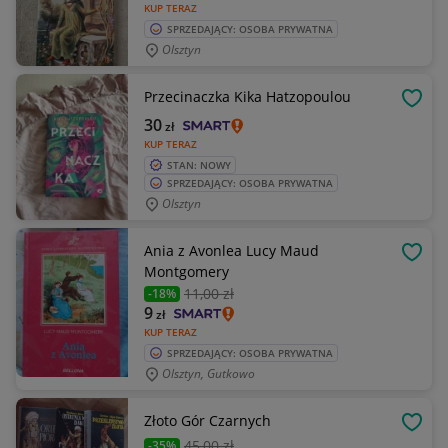
KUP TERAZ
SPRZEDAJĄCY: OSOBA PRYWATNA
Olsztyn
Przecinaczka Kika Hatzopoulou
OBSE
30
zł
KUP TERAZ
STAN: NOWY
SPRZEDAJĄCY: OSOBA PRYWATNA
Olsztyn
Ania z Avonlea Lucy Maud
OBSE
Montgomery
11
,00 zł
-18%
9
zł
KUP TERAZ
SPRZEDAJĄCY: OSOBA PRYWATNA
Olsztyn, Gutkowo
Złoto Gór Czarnych
OBSE
45
,00 zł
-35%