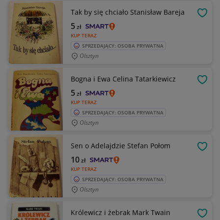
Tak by się chciało Stanisław Bareja
OBSE
5
zł
KUP TERAZ
SPRZEDAJĄCY: OSOBA PRYWATNA
Olsztyn
Bogna i Ewa Celina Tatarkiewicz
OBSE
5
zł
KUP TERAZ
SPRZEDAJĄCY: OSOBA PRYWATNA
Olsztyn
Sen o Adelajdzie Stefan Połom
OBSE
10
zł
KUP TERAZ
SPRZEDAJĄCY: OSOBA PRYWATNA
Olsztyn
Królewicz i żebrak Mark Twain
OBSE