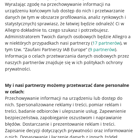
Wyrażając zgodę na przechowywanie informacji na
urządzeniu końcowym lub dostęp do nich i przetwarzanie
danych (w tym w obszarze profilowania, analiz rynkowych i
statystycznych) sprawiasz, że łatwiej będzie odnaleźć Ci w
Allegro dokładnie to, czego szukasz i potrzebujesz.
Administratorem Twoich danych osobowych będzie Allegro a
w niektórych przypadkach nasi partnerzy (
17
partnerów
), w
tym tzw. “Zaufani Partnerzy IAB Europe” (
9
partnerów
).
Przydatne informacje
Informacja o celach przetwarzania danych osobowych przez
naszych partnerów znajduje się w ich politykach ochrony
prywatności.
Jak to działa
Napisz do nas
My i nasi partnerzy możemy przetwarzać dane personalne
w celach:
Allegro Gadane dla sprzedających
Przechowywanie informacji na urządzeniu lub dostęp do
Allegro Gadane dla kupujących
nich
.
Spersonalizowane reklamy i treści, pomiar reklam i
treści, badanie odbiorców i ulepszanie usług
.
Zapewnienie
Mapa miejscowości
bezpieczeństwa, zapobieganie oszustwom i naprawianie
błędów
.
Dostarczanie i prezentowanie reklam i treści
.
Informacje prawne
Zapisanie decyzji dotyczących prywatności oraz informowanie
o nich
.
Dopasowanie i łączenie danych z innych źródeł
.