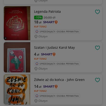
Olsztyn
Legenda Patriota
OBSE
20
,00 zł
-10%
18
zł
KUP TERAZ
SPRZEDAJĄCY: OSOBA PRYWATNA
Olsztyn
Szatan i Judasz Karol May
OBSE
4
zł
KUP TERAZ
SPRZEDAJĄCY: OSOBA PRYWATNA
Olsztyn
Żółwie aż do końca - John Green
OBSE
14
zł
KUP TERAZ
SPRZEDAJĄCY: OSOBA PRYWATNA
Olsztyn