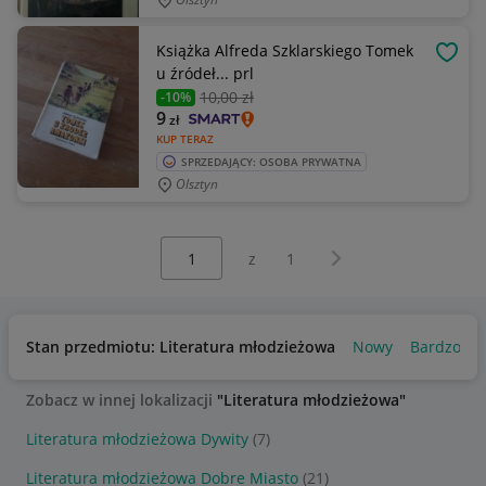
Książka Alfreda Szklarskiego Tomek
OBSE
u źródeł... prl
10
,00 zł
-10%
9
zł
KUP TERAZ
SPRZEDAJĄCY: OSOBA PRYWATNA
Olsztyn
Wybierz stronę:
Następna strona
z
1
Stan przedmiotu: Literatura młodzieżowa
Nowy
Bardzo do
Zobacz w innej lokalizacji
"Literatura młodzieżowa"
Literatura młodzieżowa Dywity
(7)
Literatura młodzieżowa Dobre Miasto
(21)