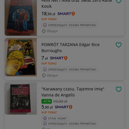
Felix Net i Nika oraz Świat Zero Rafał
OBSE
Kosik
18
,50
zł
KUP TERAZ
SPRZEDAJĄCY: OSOBA PRYWATNA
Olsztyn
POWRÓT TARZANA Edgar Rice
OBSE
Burroughs
7
zł
KUP TERAZ
SPRZEDAJĄCY: OSOBA PRYWATNA
Olsztyn
"Karawany czasu. Tajemne imię"
OBSE
Vanna de Angelis
10
,00 zł
-41%
5
,90
zł
KUP TERAZ
STAN: NOWY
SPRZEDAJĄCY: OSOBA PRYWATNA