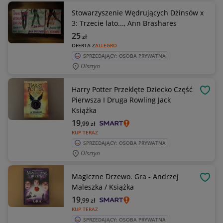
Stowarzyszenie Wędrujących Dżinsów x
3: Trzecie lato..., Ann Brashares
25
zł
OFERTA Z
ALLEGRO
SPRZEDAJĄCY: OSOBA PRYWATNA
Olsztyn
Harry Potter Przeklęte Dziecko Część
OBSE
Pierwsza I Druga Rowling Jack
Książka
19
,99
zł
KUP TERAZ
SPRZEDAJĄCY: OSOBA PRYWATNA
Olsztyn
Magiczne Drzewo. Gra - Andrzej
OBSE
Maleszka / Książka
19
,99
zł
KUP TERAZ
SPRZEDAJĄCY: OSOBA PRYWATNA