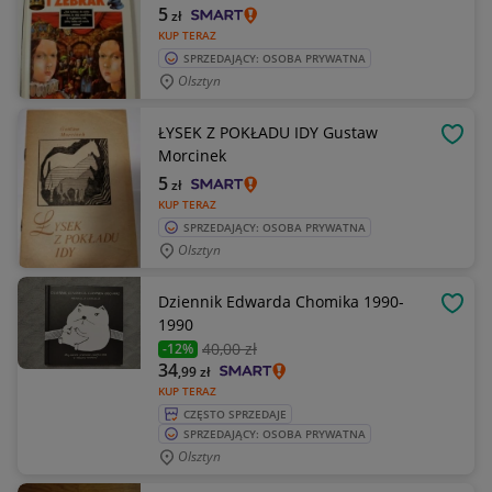
5
zł
KUP TERAZ
SPRZEDAJĄCY: OSOBA PRYWATNA
Olsztyn
ŁYSEK Z POKŁADU IDY Gustaw
OBSE
Morcinek
5
zł
KUP TERAZ
SPRZEDAJĄCY: OSOBA PRYWATNA
Olsztyn
Dziennik Edwarda Chomika 1990-
OBSE
1990
40
,00 zł
-12%
34
,99
zł
KUP TERAZ
CZĘSTO SPRZEDAJE
SPRZEDAJĄCY: OSOBA PRYWATNA
Olsztyn