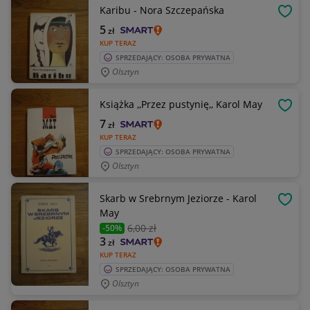
Karibu - Nora Szczepańska
OBSE
5
zł
KUP TERAZ
SPRZEDAJĄCY: OSOBA PRYWATNA
Olsztyn
Książka ,,Przez pustynię,, Karol May
OBSE
7
zł
KUP TERAZ
SPRZEDAJĄCY: OSOBA PRYWATNA
Olsztyn
Skarb w Srebrnym Jeziorze - Karol
OBSE
May
6
,00 zł
-50%
3
zł
KUP TERAZ
SPRZEDAJĄCY: OSOBA PRYWATNA
Olsztyn