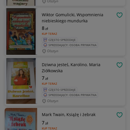
Olsztyn
Wiktor Gomulicki, Wspomnienia
OBSE
niebieskiego mundurka
8
zł
KUP TERAZ
CZĘSTO SPRZEDAJE
SPRZEDAJĄCY: OSOBA PRYWATNA
Olsztyn
Dziwna jesteś, Karolino. Maria
OBSE
Ziółkowska
7
zł
KUP TERAZ
CZĘSTO SPRZEDAJE
SPRZEDAJĄCY: OSOBA PRYWATNA
Olsztyn
Mark Twain, Książę i żebrak
OBSE
7
zł
KUP TERAZ