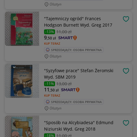
Olsztyn
"Tajemniczy ogród" Frances
OBSE
Hodgson Burnett Wyd. Greg 2017
11
,00 zł
-13%
9
,50
zł
KUP TERAZ
SPRZEDAJĄCY: OSOBA PRYWATNA
Olsztyn
"Syzyfowe prace" Stefan Żeromski
OBSE
Wyd. SBM 2019
13
,00 zł
-11%
11
,50
zł
KUP TERAZ
SPRZEDAJĄCY: OSOBA PRYWATNA
Olsztyn
"Sposób na Alcybiadesa" Edmund
OBSE
Niziurski Wyd. Greg 2018
11
,00 zł
-18%