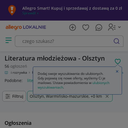
Allegro Smart! Kupuj i sprzedawaj z dostawą za 0 zł
Sprawdź »
Otwórz menu z kategoriami
szukaj
Literatura młodzieżowa - Olsztyn
POL
56
ogłoszeń
Zamkn
Kultura i rozrywka
Książki
Książki dla młodzieży
Literatura młodzieżowa
Dodaj swoje wyszukiwania do ulubionych.
Gdy pojawią się nowe oferty, wyślemy Ci je
Podobne:
literatura młodzieżowa
mailowo. Ustaw powiadomienia w
ulubionych
wyszukiwaniach
.
Filtruj
Olsztyn, Warmińsko-mazurskie, +0 km
Ogłoszenia