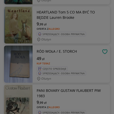
Olsztyn
HEARTLAND Tom 5 CO MA BYĆ TO
BĘDZIE Lauren Brooke
9
,99
zł
OFERTA Z
ALLEGRO
SPRZEDAJĄCY: OSOBA PRYWATNA
Olsztyn
RÓD WOŁA / E. STORCH
OBSE
49
zł
KUP TERAZ
CZĘSTO SPRZEDAJE
SPRZEDAJĄCY: OSOBA PRYWATNA
Olsztyn
PANI BOVARY GUSTAW FLAUBERT PIW
1983
9
,99
zł
OFERTA Z
ALLEGRO
SPRZEDAJĄCY: OSOBA PRYWATNA