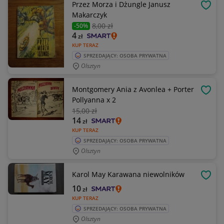
Przez Morza i Dżungle Janusz
OBSE
Makarczyk
8
,00 zł
-50%
4
zł
KUP TERAZ
SPRZEDAJĄCY: OSOBA PRYWATNA
Olsztyn
Montgomery Ania z Avonlea + Porter
OBSE
Pollyanna x 2
15
,00 zł
14
zł
KUP TERAZ
SPRZEDAJĄCY: OSOBA PRYWATNA
Olsztyn
Karol May Karawana niewolników
OBSE
10
zł
KUP TERAZ
SPRZEDAJĄCY: OSOBA PRYWATNA
Olsztyn