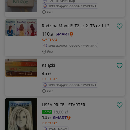
CZĘSTO SPRZEDAJE
SPRZEDAJĄCY: OSOBA PRYWATNA
Pisz
Rodzina Monet!! T2 cz.2+T3 cz.1 i 2
OBSE
110
zł
KUP TERAZ
SPRZEDAJĄCY: OSOBA PRYWATNA
Pisz
Książki
OBSE
45
zł
KUP TERAZ
SPRZEDAJĄCY: OSOBA PRYWATNA
Pisz
LISSA PRICE - STARTER
OBSE
18
,00 zł
-22%
14
zł
KUP TERAZ
STAN: NOWY