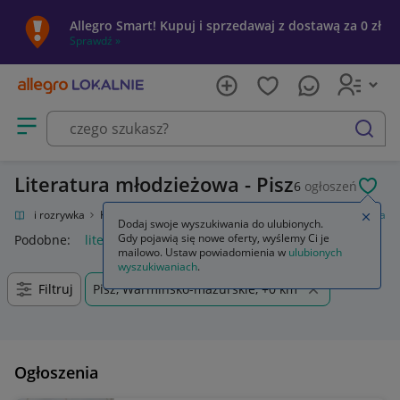
Allegro Smart! Kupuj i sprzedawaj z dostawą za 0 zł
Sprawdź »
Otwórz menu z kategoriami
szukaj
Literatura młodzieżowa - Pisz
6
ogłoszeń
POL
Kultura i rozrywka
Książki
Książki dla młodzieży
Literatura młodzieżowa
Zamkn
Dodaj swoje wyszukiwania do ulubionych.
Gdy pojawią się nowe oferty, wyślemy Ci je
Podobne:
literatura młodzieżowa
mailowo. Ustaw powiadomienia w
ulubionych
wyszukiwaniach
.
Filtruj
Pisz, Warmińsko-mazurskie, +0 km
Ogłoszenia