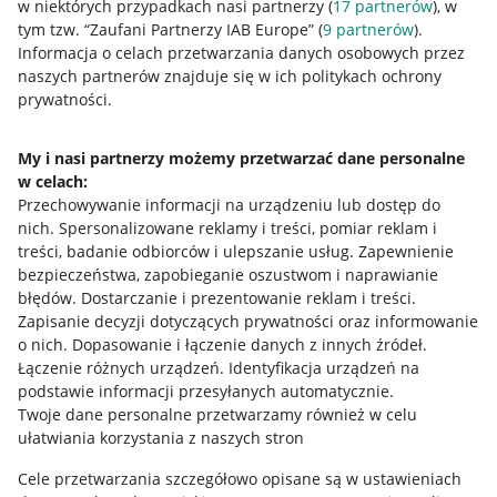
w niektórych przypadkach nasi partnerzy (
17
partnerów
), w
Nawigacja
tym tzw. “Zaufani Partnerzy IAB Europe” (
9
partnerów
).
Przydatne informacje
Informacja o celach przetwarzania danych osobowych przez
naszych partnerów znajduje się w ich politykach ochrony
prywatności.
Jak to działa
Napisz do nas
My i nasi partnerzy możemy przetwarzać dane personalne
w celach:
Allegro Gadane dla sprzedających
Przechowywanie informacji na urządzeniu lub dostęp do
Allegro Gadane dla kupujących
nich
.
Spersonalizowane reklamy i treści, pomiar reklam i
treści, badanie odbiorców i ulepszanie usług
.
Zapewnienie
Mapa miejscowości
bezpieczeństwa, zapobieganie oszustwom i naprawianie
błędów
.
Dostarczanie i prezentowanie reklam i treści
.
Informacje prawne
Zapisanie decyzji dotyczących prywatności oraz informowanie
o nich
.
Dopasowanie i łączenie danych z innych źródeł
.
Regulamin
Łączenie różnych urządzeń
.
Identyfikacja urządzeń na
podstawie informacji przesyłanych automatycznie
.
Polityka plików "cookies"
Twoje dane personalne przetwarzamy również w celu
ułatwiania korzystania z naszych stron
Ustawienia plików "cookies"
Cele przetwarzania szczegółowo opisane są w ustawieniach
Udostępnianie lokalizacji