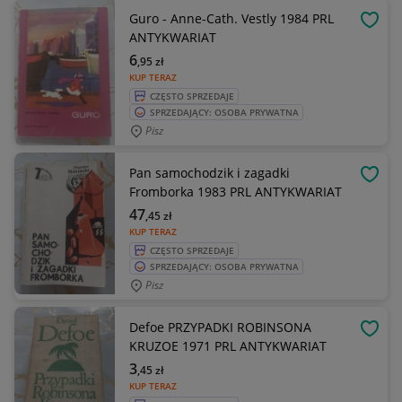
Guro - Anne-Cath. Vestly 1984 PRL
OBSE
ANTYKWARIAT
6
,95
zł
KUP TERAZ
CZĘSTO SPRZEDAJE
SPRZEDAJĄCY: OSOBA PRYWATNA
Pisz
Pan samochodzik i zagadki
OBSE
Fromborka 1983 PRL ANTYKWARIAT
47
,45
zł
KUP TERAZ
CZĘSTO SPRZEDAJE
SPRZEDAJĄCY: OSOBA PRYWATNA
Pisz
Defoe PRZYPADKI ROBINSONA
OBSE
KRUZOE 1971 PRL ANTYKWARIAT
3
,45
zł
KUP TERAZ