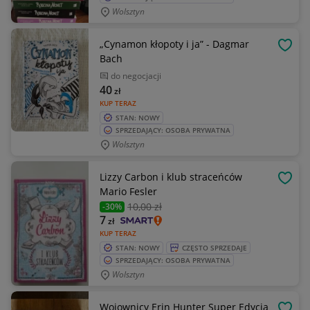
Wolsztyn
„Cynamon kłopoty i ja” - Dagmar
OBSE
Bach
do negocjacji
40
zł
KUP TERAZ
STAN: NOWY
SPRZEDAJĄCY: OSOBA PRYWATNA
Wolsztyn
Lizzy Carbon i klub straceńców
OBSE
Mario Fesler
10
,00 zł
-30%
7
zł
KUP TERAZ
STAN: NOWY
CZĘSTO SPRZEDAJE
SPRZEDAJĄCY: OSOBA PRYWATNA
Wolsztyn
Wojownicy Erin Hunter Super Edycja