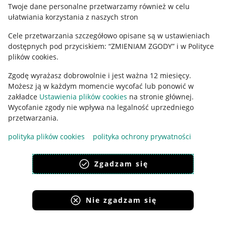
Polityka plików "cookies"
Twoje dane personalne przetwarzamy również w celu
ułatwiania korzystania z naszych stron
Ustawienia plików "cookies"
Cele przetwarzania szczegółowo opisane są w ustawieniach
Udostępnianie lokalizacji
dostępnych pod przyciskiem: “ZMIENIAM ZGODY” i w Polityce
Informacje dla Aktu o Usługach Cyfrowych
plików cookies.
Zgodę wyrażasz dobrowolnie i jest ważna 12 miesięcy.
Pobierz aplikację
Możesz ją w każdym momencie wycofać lub ponowić w
zakładce
Ustawienia plików cookies
na stronie głównej.
Wycofanie zgody nie wpływa na legalność uprzedniego
przetwarzania.
polityka plików cookies
polityka ochrony prywatności
Zgadzam się
Nie zgadzam się
Korzystanie z serwisu oznacza akceptację
regulaminu
.