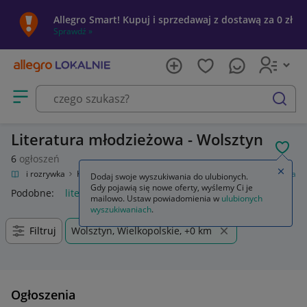
Allegro Smart! Kupuj i sprzedawaj z dostawą za 0 zł
Sprawdź »
Otwórz menu z kategoriami
szukaj
Literatura młodzieżowa - Wolsztyn
POL
6
ogłoszeń
Zamkn
Kultura i rozrywka
Książki
Książki dla młodzieży
Literatura młodzieżowa
Dodaj swoje wyszukiwania do ulubionych.
Gdy pojawią się nowe oferty, wyślemy Ci je
Podobne:
literatura młodzieżowa
mailowo. Ustaw powiadomienia w
ulubionych
wyszukiwaniach
.
Filtruj
Wolsztyn, Wielkopolskie, +0 km
Ogłoszenia