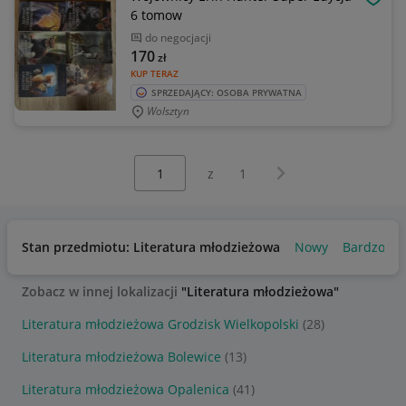
OBSE
6 tomow
do negocjacji
170
zł
KUP TERAZ
SPRZEDAJĄCY: OSOBA PRYWATNA
Wolsztyn
Wybierz stronę:
Następna strona
z
1
Stan przedmiotu: Literatura młodzieżowa
Nowy
Bardzo do
Zobacz w innej lokalizacji
"Literatura młodzieżowa"
Literatura młodzieżowa Grodzisk Wielkopolski
(28)
Literatura młodzieżowa Bolewice
(13)
Literatura młodzieżowa Opalenica
(41)