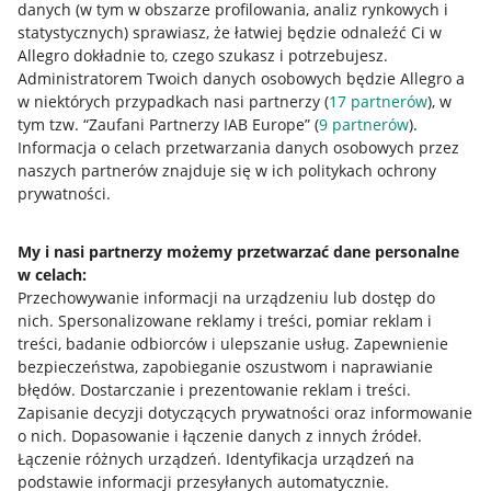
danych (w tym w obszarze profilowania, analiz rynkowych i
statystycznych) sprawiasz, że łatwiej będzie odnaleźć Ci w
Allegro dokładnie to, czego szukasz i potrzebujesz.
Administratorem Twoich danych osobowych będzie Allegro a
w niektórych przypadkach nasi partnerzy (
17
partnerów
), w
tym tzw. “Zaufani Partnerzy IAB Europe” (
9
partnerów
).
Przydatne informacje
Informacja o celach przetwarzania danych osobowych przez
naszych partnerów znajduje się w ich politykach ochrony
prywatności.
Jak to działa
Napisz do nas
My i nasi partnerzy możemy przetwarzać dane personalne
w celach:
Allegro Gadane dla sprzedających
Przechowywanie informacji na urządzeniu lub dostęp do
Allegro Gadane dla kupujących
nich
.
Spersonalizowane reklamy i treści, pomiar reklam i
treści, badanie odbiorców i ulepszanie usług
.
Zapewnienie
Mapa miejscowości
bezpieczeństwa, zapobieganie oszustwom i naprawianie
błędów
.
Dostarczanie i prezentowanie reklam i treści
.
Informacje prawne
Zapisanie decyzji dotyczących prywatności oraz informowanie
o nich
.
Dopasowanie i łączenie danych z innych źródeł
.
Regulamin
Łączenie różnych urządzeń
.
Identyfikacja urządzeń na
podstawie informacji przesyłanych automatycznie
.