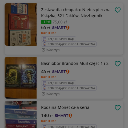
Zestaw dla chłopaka: Niebezpieczna
OBSE
Książka, 321 Faktów, Niezbędnik
75
,00 zł
-13%
65
zł
KUP TERAZ
CZĘSTO SPRZEDAJE
SPRZEDAJĄCY: OSOBA PRYWATNA
Wolsztyn
Baśniobór Brandon Muil część 1 i 2
OBSE
45
zł
KUP TERAZ
CZĘSTO SPRZEDAJE
SPRZEDAJĄCY: OSOBA PRYWATNA
Wolsztyn
Rodzina Monet cała seria
OBSE
140
zł
KUP TERAZ
SPRZEDAJĄCY: OSOBA PRYWATNA