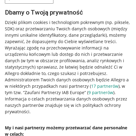
Dbamy o Twoją prywatność
Dzięki plikom cookies i technologiom pokrewnym
(np. piksele,
SDK)
oraz przetwarzaniu Twoich danych osobowych
(między
innymi unikalne identyfikatory, dane przeglądarki)
, możemy
zapewnić, że dopasujemy do Ciebie wyświetlane treści.
Wyrażając zgodę na przechowywanie informacji na
urządzeniu końcowym lub dostęp do nich i przetwarzanie
danych (w tym w obszarze profilowania, analiz rynkowych i
statystycznych) sprawiasz, że łatwiej będzie odnaleźć Ci w
Allegro dokładnie to, czego szukasz i potrzebujesz.
Administratorem Twoich danych osobowych będzie Allegro a
w niektórych przypadkach nasi partnerzy (
17
partnerów
), w
tym tzw. “Zaufani Partnerzy IAB Europe” (
9
partnerów
).
Przydatne informacje
Informacja o celach przetwarzania danych osobowych przez
naszych partnerów znajduje się w ich politykach ochrony
prywatności.
Jak to działa
Napisz do nas
My i nasi partnerzy możemy przetwarzać dane personalne
w celach:
Allegro Gadane dla sprzedających