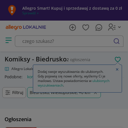
Allegro Smart! Kupuj i sprzedawaj z dostawą za 0 zł
Sprawdź »
Otwórz menu z kategoriami
szukaj
Komiksy - Biedrusko
2
ogłoszenia
POL
Allegro Lokalnie
Kultura i rozrywka
Komiksy
Zamkn
Dodaj swoje wyszukiwania do ulubionych.
Gdy pojawią się nowe oferty, wyślemy Ci je
Podobne:
komiksy
komiksy marvel
komiksy tytus romek i a
mailowo. Ustaw powiadomienia w
ulubionych
wyszukiwaniach
.
Filtruj
Biedrusko, Wielkopolskie, +0 km
Ogłoszenia