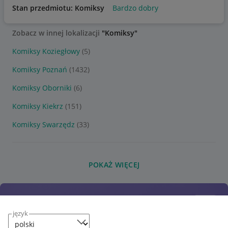
Stan przedmiotu: Komiksy
Bardzo dobry
Zobacz w innej lokalizacji
"Komiksy"
Komiksy Koziegłowy
(5)
Komiksy Poznań
(1432)
Komiksy Oborniki
(6)
Komiksy Kiekrz
(151)
Komiksy Swarzędz
(33)
POKAŻ WIĘCEJ
język