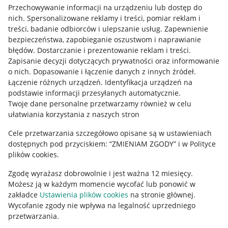
Przechowywanie informacji na urządzeniu lub dostęp do
Allegro Gadane dla kupujących
nich
.
Spersonalizowane reklamy i treści, pomiar reklam i
treści, badanie odbiorców i ulepszanie usług
.
Zapewnienie
Mapa miejscowości
bezpieczeństwa, zapobieganie oszustwom i naprawianie
błędów
.
Dostarczanie i prezentowanie reklam i treści
.
Informacje prawne
Zapisanie decyzji dotyczących prywatności oraz informowanie
o nich
.
Dopasowanie i łączenie danych z innych źródeł
.
Regulamin
Łączenie różnych urządzeń
.
Identyfikacja urządzeń na
podstawie informacji przesyłanych automatycznie
.
Polityka plików "cookies"
Twoje dane personalne przetwarzamy również w celu
ułatwiania korzystania z naszych stron
Ustawienia plików "cookies"
Cele przetwarzania szczegółowo opisane są w ustawieniach
Udostępnianie lokalizacji
dostępnych pod przyciskiem: “ZMIENIAM ZGODY” i w Polityce
Informacje dla Aktu o Usługach Cyfrowych
plików cookies.
Zgodę wyrażasz dobrowolnie i jest ważna 12 miesięcy.
Pobierz aplikację
Możesz ją w każdym momencie wycofać lub ponowić w
zakładce
Ustawienia plików cookies
na stronie głównej.
Wycofanie zgody nie wpływa na legalność uprzedniego
przetwarzania.