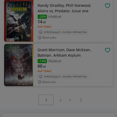
Randy Stradley, Phill Norwood,
OBSE
Aliens vs, Predator, Issue one
19
,00 zł
-26%
14
zł
KUP TERAZ
SPRZEDAJĄCY: OSOBA PRYWATNA
Biedrusko
Grant Morrison, Dave McKean,
OBSE
Batman. Arkham Asylum
70
,00 zł
-14%
60
zł
KUP TERAZ
SPRZEDAJĄCY: OSOBA PRYWATNA
Biedrusko
Wybierz stronę:
Następna strona
z
1