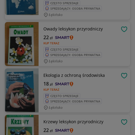
CZĘSTO SPRZEDAJE
SPRZEDAJĄCY: OSOBA PRYWATNA
Łękińsko
Owady leksykon przyrodniczy
OBSE
22
zł
KUP TERAZ
CZĘSTO SPRZEDAJE
SPRZEDAJĄCY: OSOBA PRYWATNA
Łękińsko
Ekologia z ochroną środowiska
OBSE
18
zł
KUP TERAZ
CZĘSTO SPRZEDAJE
SPRZEDAJĄCY: OSOBA PRYWATNA
Łękińsko
Krzewy leksykon przyrodniczy
OBSE
22
zł