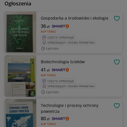
Ogłoszenia
Gospodarka a środowisko i ekologia
OBSE
36
zł
KUP TERAZ
CZĘSTO SPRZEDAJE
SPRZEDAJĄCY: OSOBA PRYWATNA
Łękińsko
Biotechnologia ścieków
OBSE
41
zł
KUP TERAZ
CZĘSTO SPRZEDAJE
SPRZEDAJĄCY: OSOBA PRYWATNA
Łękińsko
Technologie i procesy ochrony
OBSE
powietrza
80
zł
KUP TERAZ