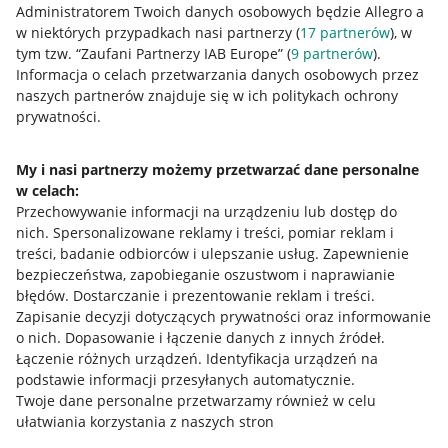
Administratorem Twoich danych osobowych będzie Allegro a
w niektórych przypadkach nasi partnerzy (
17
partnerów
), w
tym tzw. “Zaufani Partnerzy IAB Europe” (
9
partnerów
).
Przydatne informacje
Informacja o celach przetwarzania danych osobowych przez
naszych partnerów znajduje się w ich politykach ochrony
prywatności.
Jak to działa
Napisz do nas
My i nasi partnerzy możemy przetwarzać dane personalne
w celach:
Allegro Gadane dla sprzedających
Przechowywanie informacji na urządzeniu lub dostęp do
Allegro Gadane dla kupujących
nich
.
Spersonalizowane reklamy i treści, pomiar reklam i
treści, badanie odbiorców i ulepszanie usług
.
Zapewnienie
Mapa miejscowości
bezpieczeństwa, zapobieganie oszustwom i naprawianie
błędów
.
Dostarczanie i prezentowanie reklam i treści
.
Informacje prawne
Zapisanie decyzji dotyczących prywatności oraz informowanie
o nich
.
Dopasowanie i łączenie danych z innych źródeł
.
Regulamin
Łączenie różnych urządzeń
.
Identyfikacja urządzeń na
podstawie informacji przesyłanych automatycznie
.
Polityka plików "cookies"
Twoje dane personalne przetwarzamy również w celu
ułatwiania korzystania z naszych stron
Ustawienia plików "cookies"