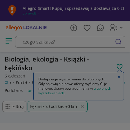
Allegro Smart! Kupuj i sprzedawaj z dostawą za 0 zł
Sprawdź »
Otwórz menu z kategoriami
szukaj
Biologia, ekologia - Książki -
Łękińsko
POL
6
ogłoszeń
Zamkn
Dodaj swoje wyszukiwania do ulubionych.
rozrywka
Książki
Książki naukowe i popularnonaukowe
Biologia, ekologia
Gdy pojawią się nowe oferty, wyślemy Ci je
mailowo. Ustaw powiadomienia w
ulubionych
Podobne:
biologia ekologia
biologia na czasie 1
biologia
n
wyszukiwaniach
.
Filtruj
Łękińsko, Łódzkie, +0 km