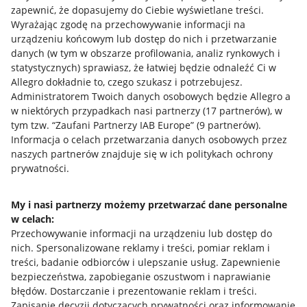
zapewnić, że dopasujemy do Ciebie wyświetlane treści.
Wyrażając zgodę na przechowywanie informacji na
urządzeniu końcowym lub dostęp do nich i przetwarzanie
danych (w tym w obszarze profilowania, analiz rynkowych i
statystycznych) sprawiasz, że łatwiej będzie odnaleźć Ci w
Allegro dokładnie to, czego szukasz i potrzebujesz.
Administratorem Twoich danych osobowych będzie Allegro a
w niektórych przypadkach nasi partnerzy (
17
partnerów
), w
Przydatne informacje
tym tzw. “Zaufani Partnerzy IAB Europe” (
9
partnerów
).
Informacja o celach przetwarzania danych osobowych przez
naszych partnerów znajduje się w ich politykach ochrony
Jak to działa
prywatności.
Napisz do nas
My i nasi partnerzy możemy przetwarzać dane personalne
Allegro Gadane dla sprzedających
w celach:
Allegro Gadane dla kupujących
Przechowywanie informacji na urządzeniu lub dostęp do
nich
.
Spersonalizowane reklamy i treści, pomiar reklam i
Mapa miejscowości
treści, badanie odbiorców i ulepszanie usług
.
Zapewnienie
bezpieczeństwa, zapobieganie oszustwom i naprawianie
Informacje prawne
błędów
.
Dostarczanie i prezentowanie reklam i treści
.
Zapisanie decyzji dotyczących prywatności oraz informowanie