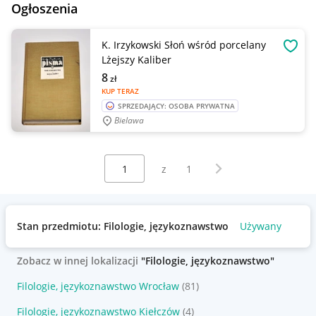
Ogłoszenia
K. Irzykowski Słoń wśród porcelany
OBSE
Lżejszy Kaliber
8
zł
KUP TERAZ
SPRZEDAJĄCY: OSOBA PRYWATNA
Bielawa
Wybierz stronę:
Następna strona
z
1
Stan przedmiotu: Filologie, językoznawstwo
Używany
Zobacz w innej lokalizacji
"Filologie, językoznawstwo"
Filologie, językoznawstwo Wrocław
(81)
Filologie, językoznawstwo Kiełczów
(4)