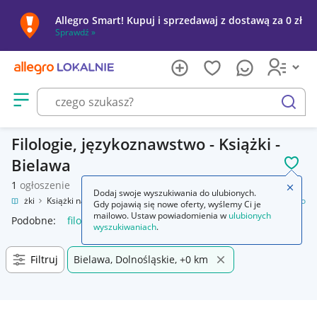
Allegro Smart! Kupuj i sprzedawaj z dostawą za 0 zł
Sprawdź »
Otwórz menu z kategoriami
szukaj
Filologie, językoznawstwo - Książki -
Bielawa
POL
1
ogłoszenie
Zamkn
Dodaj swoje wyszukiwania do ulubionych.
Książki
Książki naukowe i popularnonaukowe
Filologie, językoznawstwo
Gdy pojawią się nowe oferty, wyślemy Ci je
mailowo. Ustaw powiadomienia w
ulubionych
Podobne:
filologie językoznawstwo
wyszukiwaniach
.
Filtruj
Bielawa, Dolnośląskie, +0 km