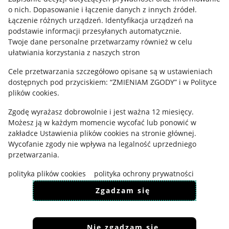
Regulamin
o nich
.
Dopasowanie i łączenie danych z innych źródeł
.
Łączenie różnych urządzeń
.
Identyfikacja urządzeń na
Polityka plików "cookies"
podstawie informacji przesyłanych automatycznie
.
Twoje dane personalne przetwarzamy również w celu
Ustawienia plików "cookies"
ułatwiania korzystania z naszych stron
Udostępnianie lokalizacji
Cele przetwarzania szczegółowo opisane są w ustawieniach
Informacje dla Aktu o Usługach Cyfrowych
dostępnych pod przyciskiem: “ZMIENIAM ZGODY” i w Polityce
plików cookies.
Pobierz aplikację
Zgodę wyrażasz dobrowolnie i jest ważna 12 miesięcy.
Możesz ją w każdym momencie wycofać lub ponowić w
zakładce
Ustawienia plików cookies
na stronie głównej.
Wycofanie zgody nie wpływa na legalność uprzedniego
przetwarzania.
polityka plików cookies
polityka ochrony prywatności
Zgadzam się
Nie zgadzam się