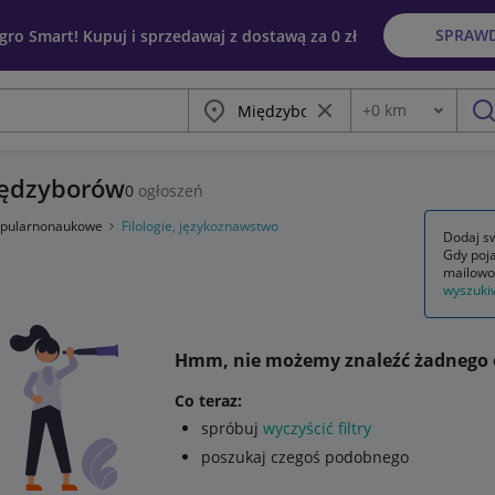
SPRAW
egro Smart! Kupuj i sprzedawaj z dostawą za 0 zł
Miasto
Wyczyść frazę
+
0
km
Odległość
szu
Międzyborów
0
ogłoszeń
popularnonaukowe
Filologie, językoznawstwo
Dodaj sw
Gdy poja
mailowo
wyszuki
Hmm, nie możemy znaleźć żadnego 
Co teraz:
spróbuj
wyczyścić filtry
poszukaj czegoś podobnego