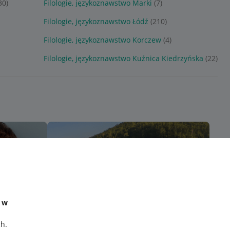
30)
Filologie, językoznawstwo Marki
(7)
Filologie, językoznawstwo Łódź
(210)
Filologie, językoznawstwo Korczew
(4)
Filologie, językoznawstwo Kuźnica Kiedrzyńska
(22)
e w
ch
.