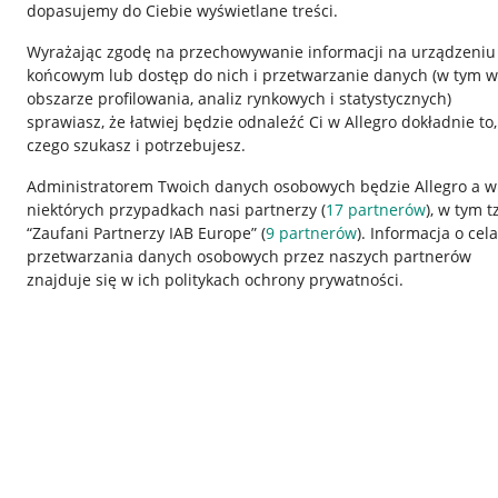
dopasujemy do Ciebie wyświetlane treści.
Wyrażając zgodę na przechowywanie informacji na urządzeniu
końcowym lub dostęp do nich i przetwarzanie danych (w tym w
obszarze profilowania, analiz rynkowych i statystycznych)
sprawiasz, że łatwiej będzie odnaleźć Ci w Allegro dokładnie to,
czego szukasz i potrzebujesz.
Przydatne informacje
Informacje p
Administratorem Twoich danych osobowych będzie Allegro a w
niektórych przypadkach nasi partnerzy (
17
partnerów
), w tym t
Jak to działa
Regulamin
“Zaufani Partnerzy IAB Europe” (
9
partnerów
). Informacja o cel
Napisz do nas
Polityka plików
przetwarzania danych osobowych przez naszych partnerów
znajduje się w ich politykach ochrony prywatności.
Allegro Gadane dla sprzedających
Ustawienia plik
Allegro Gadane dla kupujących
Udostępnianie l
Mapa miejscowości
Informacje dla
Korzystanie z serwisu oznacza akceptację
regulaminu
.