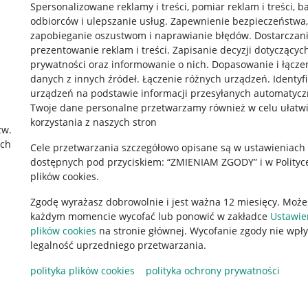
Spersonalizowane reklamy i treści, pomiar reklam i treści, b
odbiorców i ulepszanie usług
.
Zapewnienie bezpieczeństwa,
zapobieganie oszustwom i naprawianie błędów
.
Dostarczani
prezentowanie reklam i treści
.
Zapisanie decyzji dotyczącyc
prywatności oraz informowanie o nich
.
Dopasowanie i łącze
danych z innych źródeł
.
Łączenie różnych urządzeń
.
Identyf
urządzeń na podstawie informacji przesyłanych automatycz
rawne
Pobierz aplikację
Twoje dane personalne przetwarzamy również w celu ułatw
korzystania z naszych stron
zw.
ach
Cele przetwarzania szczegółowo opisane są w ustawieniach
 "cookies"
dostępnych pod przyciskiem: “ZMIENIAM ZGODY” i w Polityc
plików cookies.
ów "cookies"
Zgodę wyrażasz dobrowolnie i jest ważna 12 miesięcy. Może
okalizacji
każdym momencie wycofać lub ponowić w zakładce
Ustawie
 Aktu o Usługach Cyfrowych
plików cookies
na stronie głównej. Wycofanie zgody nie wpł
legalność uprzedniego przetwarzania.
polityka plików cookies
polityka ochrony prywatności