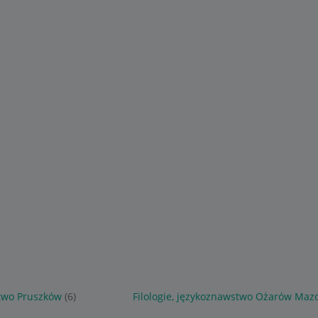
stwo Pruszków
(6)
Filologie, językoznawstwo Ożarów Maz