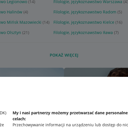
stwo Legionowo
(14)
Filologie, językoznawstwo Warszawa
(4
stwo Halinów
(4)
Filologie, językoznawstwo Radom
(5)
stwo Mińsk Mazowiecki
(14)
Filologie, językoznawstwo Kielce
(16)
two Olsztyn
(21)
Filologie, językoznawstwo Iława
(7)
POKAŻ WIĘCEJ
SDK)
My i nasi partnerzy możemy przetwarzać dane personaln
celach:
że
Przechowywanie informacji na urządzeniu lub dostęp do ni