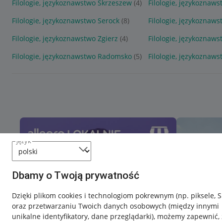
Filologie, językoznawstwo Skrzeszew
(4)
Filologie, językoznaw
Filologie, językoznawstwo Serock
(8)
Filologie, językoznaw
Filologie, językoznawstwo Zgierz
(4)
Filologie, językoznaw
Filologie, językoznawstwo Radomsko
(5)
Filologie, językoznaws
język
Dbamy o Twoją prywatność
Dzięki plikom cookies i technologiom pokrewnym
(np. piksele, 
oraz przetwarzaniu Twoich danych osobowych
(między innymi
unikalne identyfikatory, dane przeglądarki)
, możemy zapewnić, 