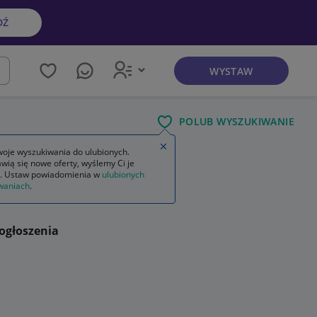
DŹ
WYSTAW
kaj
POLUB WYSZUKIWANIE
Zamknij wskazówkę
oje wyszukiwania do ulubionych.
wią się nowe oferty, wyślemy Ci je
. Ustaw powiadomienia w
ulubionych
waniach
.
ogłoszenia