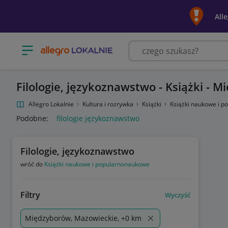
All
Otwórz menu z kategoriami
Filologie, językoznawstwo - Książki - 
Allegro Lokalnie
Kultura i rozrywka
Książki
Książki naukowe i 
Podobne:
filologie językoznawstwo
Filologie, językoznawstwo
wróć do
Książki naukowe i popularnonaukowe
Filtry
Wyczyść
Międzyborów, Mazowieckie, +0 km