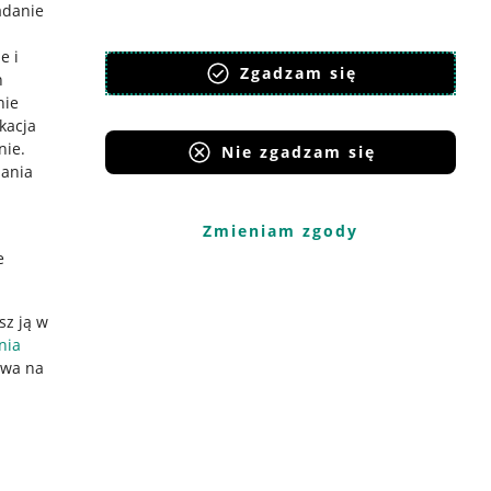
adanie
e i
Zgadzam się
h
nie
ikacja
nie
.
Nie zgadzam się
iania
Zmieniam zgody
e
sz ją w
nia
ywa na