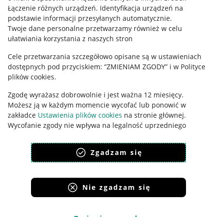
Łączenie różnych urządzeń
.
Identyfikacja urządzeń na
Ustawienia plików "cookies"
podstawie informacji przesyłanych automatycznie
.
Twoje dane personalne przetwarzamy również w celu
Udostępnianie lokalizacji
ułatwiania korzystania z naszych stron
Informacje dla Aktu o Usługach Cyfrowych
Cele przetwarzania szczegółowo opisane są w ustawieniach
dostępnych pod przyciskiem: “ZMIENIAM ZGODY” i w Polityce
Pobierz aplikację
plików cookies.
Zgodę wyrażasz dobrowolnie i jest ważna 12 miesięcy.
Możesz ją w każdym momencie wycofać lub ponowić w
zakładce
Ustawienia plików cookies
na stronie głównej.
Wycofanie zgody nie wpływa na legalność uprzedniego
przetwarzania.
Zgadzam się
polityka plików cookies
polityka ochrony prywatności
Nie zgadzam się
Korzystanie z serwisu oznacza akceptację
regulaminu
.