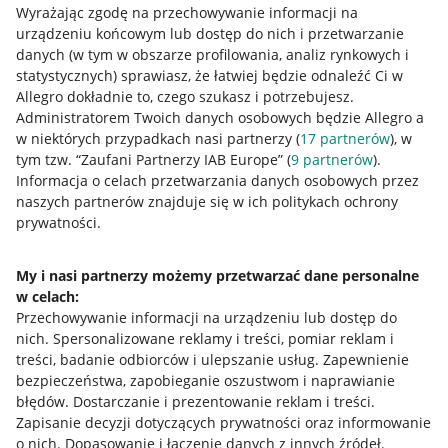
Wyrażając zgodę na przechowywanie informacji na
urządzeniu końcowym lub dostęp do nich i przetwarzanie
danych (w tym w obszarze profilowania, analiz rynkowych i
statystycznych) sprawiasz, że łatwiej będzie odnaleźć Ci w
Allegro dokładnie to, czego szukasz i potrzebujesz.
Nawigacja
Administratorem Twoich danych osobowych będzie Allegro a
Przydatne informacje
w niektórych przypadkach nasi partnerzy (
17
partnerów
), w
tym tzw. “Zaufani Partnerzy IAB Europe” (
9
partnerów
).
Jak to działa
Informacja o celach przetwarzania danych osobowych przez
naszych partnerów znajduje się w ich politykach ochrony
Napisz do nas
prywatności.
Allegro Gadane dla sprzedających
My i nasi partnerzy możemy przetwarzać dane personalne
Allegro Gadane dla kupujących
w celach:
Mapa miejscowości
Przechowywanie informacji na urządzeniu lub dostęp do
nich
.
Spersonalizowane reklamy i treści, pomiar reklam i
Informacje prawne
treści, badanie odbiorców i ulepszanie usług
.
Zapewnienie
bezpieczeństwa, zapobieganie oszustwom i naprawianie
błędów
.
Dostarczanie i prezentowanie reklam i treści
.
Regulamin
Zapisanie decyzji dotyczących prywatności oraz informowanie
Polityka plików "cookies"
o nich
.
Dopasowanie i łączenie danych z innych źródeł
.