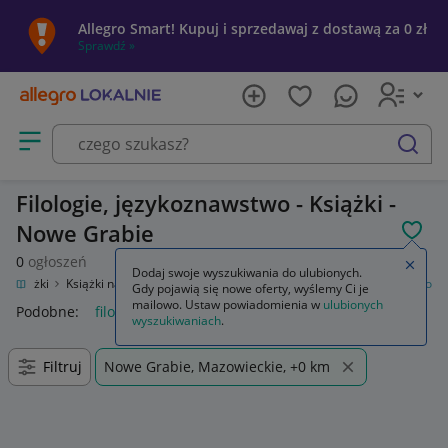
Allegro Smart! Kupuj i sprzedawaj z dostawą za 0 zł
Sprawdź »
Otwórz menu z kategoriami
szukaj
Filologie, językoznawstwo - Książki -
Nowe Grabie
POL
0
ogłoszeń
Zamkn
Dodaj swoje wyszukiwania do ulubionych.
Książki
Książki naukowe i popularnonaukowe
Filologie, językoznawstwo
Gdy pojawią się nowe oferty, wyślemy Ci je
mailowo. Ustaw powiadomienia w
ulubionych
Podobne:
filologie językoznawstwo
wyszukiwaniach
.
Filtruj
Nowe Grabie, Mazowieckie, +0 km