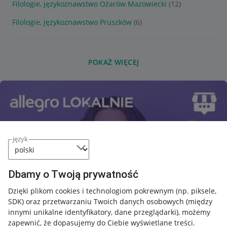
Filologie, językoznawstwo Ożarów Mazowiecki
(12)
Filologie, językoznawstwo Pruszków
(6)
POKAŻ WIĘCEJ
język
Dbamy o Twoją prywatność
Dzięki plikom cookies i technologiom pokrewnym
(np. piksele,
SDK)
oraz przetwarzaniu Twoich danych osobowych
(między
innymi unikalne identyfikatory, dane przeglądarki)
, możemy
zapewnić, że dopasujemy do Ciebie wyświetlane treści.