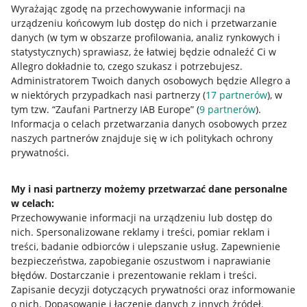
Wyrażając zgodę na przechowywanie informacji na
urządzeniu końcowym lub dostęp do nich i przetwarzanie
danych (w tym w obszarze profilowania, analiz rynkowych i
statystycznych) sprawiasz, że łatwiej będzie odnaleźć Ci w
Allegro dokładnie to, czego szukasz i potrzebujesz.
Administratorem Twoich danych osobowych będzie Allegro a
Przydatne informacje
w niektórych przypadkach nasi partnerzy (
17
partnerów
), w
tym tzw. “Zaufani Partnerzy IAB Europe” (
9
partnerów
).
Jak to działa
Informacja o celach przetwarzania danych osobowych przez
naszych partnerów znajduje się w ich politykach ochrony
Napisz do nas
prywatności.
Allegro Gadane dla sprzedających
My i nasi partnerzy możemy przetwarzać dane personalne
Allegro Gadane dla kupujących
w celach:
Mapa miejscowości
Przechowywanie informacji na urządzeniu lub dostęp do
nich
.
Spersonalizowane reklamy i treści, pomiar reklam i
Informacje prawne
treści, badanie odbiorców i ulepszanie usług
.
Zapewnienie
bezpieczeństwa, zapobieganie oszustwom i naprawianie
błędów
.
Dostarczanie i prezentowanie reklam i treści
.
Regulamin
Zapisanie decyzji dotyczących prywatności oraz informowanie
Polityka plików "cookies"
o nich
.
Dopasowanie i łączenie danych z innych źródeł
.