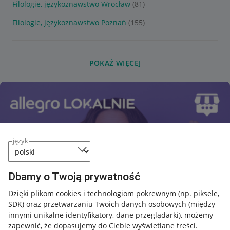
Filologie, językoznawstwo Wrocław
(81)
Filologie, językoznawstwo Poznań
(155)
POKAŻ WIĘCEJ
język
Dbamy o Twoją prywatność
Dzięki plikom cookies i technologiom pokrewnym
(np. piksele,
SDK)
oraz przetwarzaniu Twoich danych osobowych
(między
innymi unikalne identyfikatory, dane przeglądarki)
, możemy
zapewnić, że dopasujemy do Ciebie wyświetlane treści.