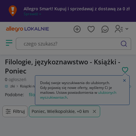
Allegro Smart! Kupuj i sprzedawaj z dostawą za 0 zł
Sprawdź »
Otwórz menu z kategoriami
szukaj
Filologie, językoznawstwo - Książki -
Poniec
POL
0
ogłoszeń
Zamkn
Dodaj swoje wyszukiwania do ulubionych.
Książki
Książki naukowe i popularnonaukowe
Filologie, językoznawstwo
Gdy pojawią się nowe oferty, wyślemy Ci je
mailowo. Ustaw powiadomienia w
ulubionych
Podobne:
filologie językoznawstwo
wyszukiwaniach
.
Filtruj
Poniec, Wielkopolskie, +0 km