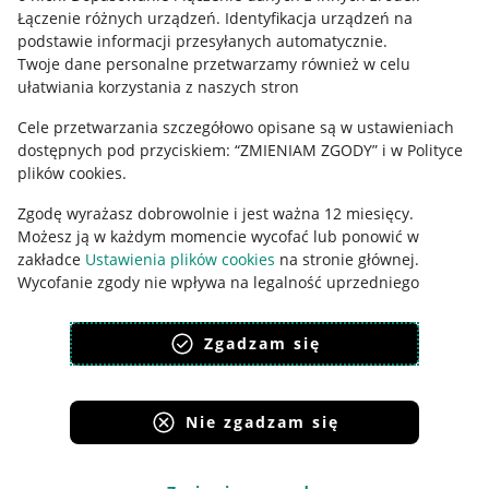
Łączenie różnych urządzeń
.
Identyfikacja urządzeń na
Ustawienia plików "cookies"
podstawie informacji przesyłanych automatycznie
.
Twoje dane personalne przetwarzamy również w celu
Udostępnianie lokalizacji
ułatwiania korzystania z naszych stron
Informacje dla Aktu o Usługach Cyfrowych
Cele przetwarzania szczegółowo opisane są w ustawieniach
dostępnych pod przyciskiem: “ZMIENIAM ZGODY” i w Polityce
Pobierz aplikację
plików cookies.
Zgodę wyrażasz dobrowolnie i jest ważna 12 miesięcy.
Możesz ją w każdym momencie wycofać lub ponowić w
zakładce
Ustawienia plików cookies
na stronie głównej.
Wycofanie zgody nie wpływa na legalność uprzedniego
przetwarzania.
Zgadzam się
polityka plików cookies
polityka ochrony prywatności
Nie zgadzam się
Korzystanie z serwisu oznacza akceptację
regulaminu
.