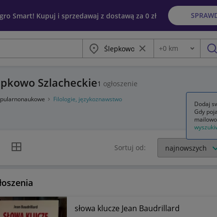
SPRAW
egro Smart! Kupuj i sprzedawaj z dostawą za 0 zł
Miasto
Wyczyść frazę
+
0
km
Odległość
szu
lepkowo Szlacheckie
1
ogłoszenie
popularnonaukowe
Filologie, językoznawstwo
Dodaj sw
Gdy poja
mailowo
wyszuki
k listy
Widok siatki
Sortuj od:
łoszenia
słowa klucze Jean Baudrillard