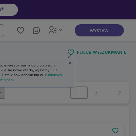
DŹ
WYSTAW
kaj
POLUB WYSZUKIWANIE
Zamknij wskazówkę
oje wyszukiwania do ulubionych.
wią się nowe oferty, wyślemy Ci je
. Ustaw powiadomienia w
ulubionych
waniach
.
Wybierz stronę:
Następna 
z
1
OBSERWU