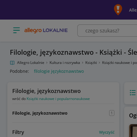
All
Otwórz menu z kategoriami
Filologie, językoznawstwo - Książki - Ś
Allegro Lokalnie
Kultura i rozrywka
Książki
Książki naukowe i 
Podobne:
filologie językoznawstwo
Filologie, językoznawstwo
Wido
wróć do
Książki naukowe i popularnonaukowe
Filologie, językoznawstwo
1
Og
Filtry
Wyczyść