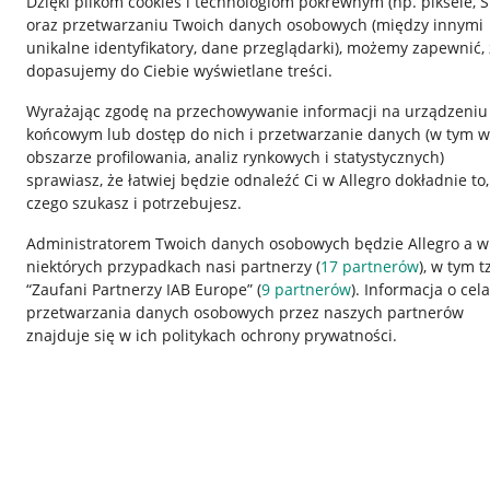
Dzięki plikom cookies i technologiom pokrewnym
(np. piksele, 
oraz przetwarzaniu Twoich danych osobowych
(między innymi
unikalne identyfikatory, dane przeglądarki)
, możemy zapewnić, 
dopasujemy do Ciebie wyświetlane treści.
Wyrażając zgodę na przechowywanie informacji na urządzeniu
końcowym lub dostęp do nich i przetwarzanie danych (w tym w
obszarze profilowania, analiz rynkowych i statystycznych)
sprawiasz, że łatwiej będzie odnaleźć Ci w Allegro dokładnie to,
czego szukasz i potrzebujesz.
Przydatne informacje
Informacje p
Administratorem Twoich danych osobowych będzie Allegro a w
niektórych przypadkach nasi partnerzy (
17
partnerów
), w tym t
Jak to działa
Regulamin
“Zaufani Partnerzy IAB Europe” (
9
partnerów
). Informacja o cel
Napisz do nas
Polityka plików
przetwarzania danych osobowych przez naszych partnerów
znajduje się w ich politykach ochrony prywatności.
Allegro Gadane dla sprzedających
Ustawienia plik
Allegro Gadane dla kupujących
Udostępnianie l
Mapa miejscowości
Informacje dla