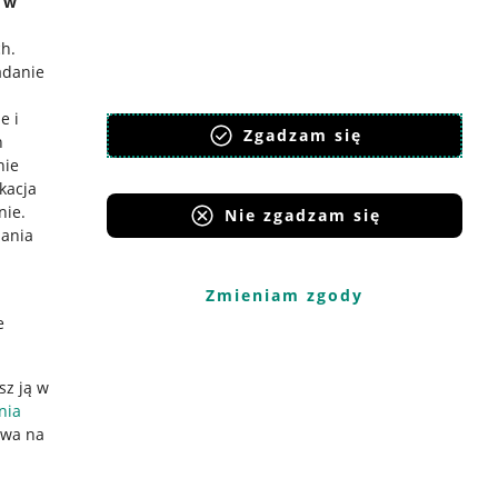
e w
ch
.
adanie
e i
Zgadzam się
h
nie
ikacja
nie
.
Nie zgadzam się
iania
Zmieniam zgody
e
sz ją w
nia
ywa na