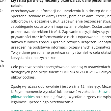
SDK)
My i nasi partnerzy możemy przetwarzać dane personaln
celach:
że
Przechowywanie informacji na urządzeniu lub dostęp do ni
Spersonalizowane reklamy i treści, pomiar reklam i treści, b
odbiorców i ulepszanie usług
.
Zapewnienie bezpieczeństwa,
zapobieganie oszustwom i naprawianie błędów
.
Dostarczani
prezentowanie reklam i treści
.
Zapisanie decyzji dotyczącyc
prywatności oraz informowanie o nich
.
Dopasowanie i łącze
danych z innych źródeł
.
Łączenie różnych urządzeń
.
Identyf
urządzeń na podstawie informacji przesyłanych automatycz
rawne
Pobierz aplikację
Twoje dane personalne przetwarzamy również w celu ułatw
korzystania z naszych stron
zw.
ach
Cele przetwarzania szczegółowo opisane są w ustawieniach
 "cookies"
dostępnych pod przyciskiem: “ZMIENIAM ZGODY” i w Polityc
plików cookies.
ów "cookies"
Zgodę wyrażasz dobrowolnie i jest ważna 12 miesięcy. Może
okalizacji
każdym momencie wycofać lub ponowić w zakładce
Ustawie
 Aktu o Usługach Cyfrowych
plików cookies
na stronie głównej. Wycofanie zgody nie wpł
legalność uprzedniego przetwarzania.