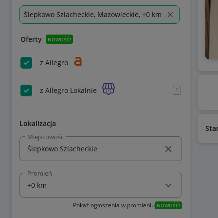
Ślepkowo Szlacheckie, Mazowieckie, +0 km
Oferty
NOWOŚĆ!
z Allegro
z Allegro Lokalnie
1
Lokalizacja
Sta
Miejscowość
Promień
Pokaż ogłoszenia w promieniu
NOWOŚĆ!