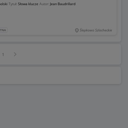
olski
Tytuł:
Słowa klucze
Autor:
Jean Baudrillard
Ślepkowo Szlacheckie
ATNA
Następna strona
z
1