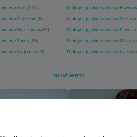
znawstwo Łódź
(210)
Filologie, językoznawstwo Brwinó
oznawstwo Pruszków
(6)
Filologie, językoznawstwo Skrzesz
oznawstwo Warszawa
(430)
Filologie, językoznawstwo Piasecz
oznawstwo Toruń
(26)
Filologie, językoznawstwo Olsztyn
oznawstwo Radomsko
(5)
Filologie, językoznawstwo Laskowi
POKAŻ WIĘCEJ