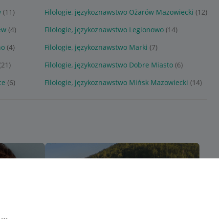
w
(11)
Filologie, językoznawstwo Ożarów Mazowiecki
(12)
ew
(4)
Filologie, językoznawstwo Legionowo
(14)
no
(4)
Filologie, językoznawstwo Marki
(7)
(21)
Filologie, językoznawstwo Dobre Miasto
(6)
ce
(6)
Filologie, językoznawstwo Mińsk Mazowiecki
(14)