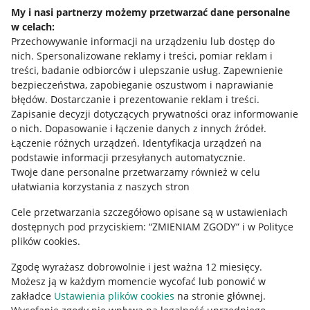
Napisz do nas
My i nasi partnerzy możemy przetwarzać dane personalne
w celach:
Allegro Gadane dla sprzedających
Przechowywanie informacji na urządzeniu lub dostęp do
Allegro Gadane dla kupujących
nich
.
Spersonalizowane reklamy i treści, pomiar reklam i
treści, badanie odbiorców i ulepszanie usług
.
Zapewnienie
Mapa miejscowości
bezpieczeństwa, zapobieganie oszustwom i naprawianie
błędów
.
Dostarczanie i prezentowanie reklam i treści
.
Informacje prawne
Zapisanie decyzji dotyczących prywatności oraz informowanie
o nich
.
Dopasowanie i łączenie danych z innych źródeł
.
Regulamin
Łączenie różnych urządzeń
.
Identyfikacja urządzeń na
podstawie informacji przesyłanych automatycznie
.
Polityka plików "cookies"
Twoje dane personalne przetwarzamy również w celu
ułatwiania korzystania z naszych stron
Ustawienia plików "cookies"
Cele przetwarzania szczegółowo opisane są w ustawieniach
Udostępnianie lokalizacji
dostępnych pod przyciskiem: “ZMIENIAM ZGODY” i w Polityce
Informacje dla Aktu o Usługach Cyfrowych
plików cookies.
Zgodę wyrażasz dobrowolnie i jest ważna 12 miesięcy.
Pobierz aplikację
Możesz ją w każdym momencie wycofać lub ponowić w
zakładce
Ustawienia plików cookies
na stronie głównej.