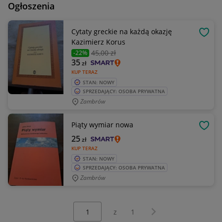
Ogłoszenia
Cytaty greckie na każdą okazję
OBSE
Kazimierz Korus
45
,00 zł
-22%
35
zł
KUP TERAZ
STAN: NOWY
SPRZEDAJĄCY: OSOBA PRYWATNA
Zambrów
Piąty wymiar nowa
OBSE
25
zł
KUP TERAZ
STAN: NOWY
SPRZEDAJĄCY: OSOBA PRYWATNA
Zambrów
Wybierz stronę:
Następna strona
z
1