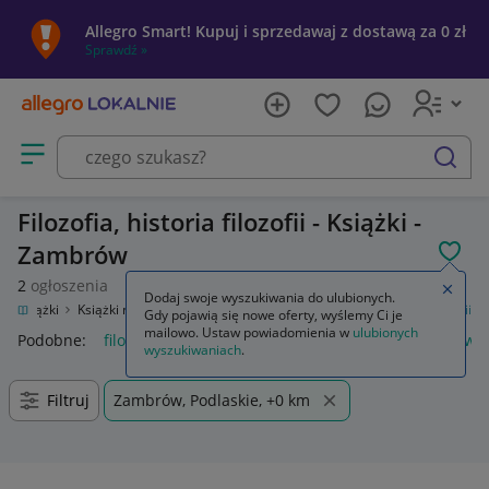
Allegro Smart! Kupuj i sprzedawaj z dostawą za 0 zł
Sprawdź »
Otwórz menu z kategoriami
szukaj
Filozofia, historia filozofii - Książki -
Zambrów
POL
2
ogłoszenia
Zamkn
Dodaj swoje wyszukiwania do ulubionych.
a
Książki
Książki naukowe i popularnonaukowe
Filozofia, historia filozofii
Gdy pojawią się nowe oferty, wyślemy Ci je
mailowo. Ustaw powiadomienia w
ulubionych
Podobne:
filozofia historia filozofii
historia filozofii tatarkiewic
wyszukiwaniach
.
Filtruj
Zambrów, Podlaskie, +0 km