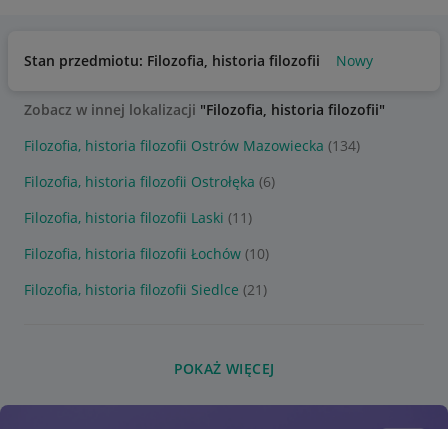
Stan przedmiotu: Filozofia, historia filozofii
Nowy
Zobacz w innej lokalizacji
"Filozofia, historia filozofii"
Filozofia, historia filozofii Ostrów Mazowiecka
(134)
Filozofia, historia filozofii Ostrołęka
(6)
Filozofia, historia filozofii Laski
(11)
Filozofia, historia filozofii Łochów
(10)
Filozofia, historia filozofii Siedlce
(21)
POKAŻ WIĘCEJ