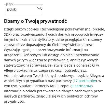
język
Dbamy o Twoją prywatność
Dzięki plikom cookies i technologiom pokrewnym
(np. piksele,
SDK)
oraz przetwarzaniu Twoich danych osobowych
(między
innymi unikalne identyfikatory, dane przeglądarki)
, możemy
zapewnić, że dopasujemy do Ciebie wyświetlane treści.
Wyrażając zgodę na przechowywanie informacji na
urządzeniu końcowym lub dostęp do nich i przetwarzanie
danych (w tym w obszarze profilowania, analiz rynkowych i
statystycznych) sprawiasz, że łatwiej będzie odnaleźć Ci w
Allegro dokładnie to, czego szukasz i potrzebujesz.
Administratorem Twoich danych osobowych będzie Allegro a
w niektórych przypadkach nasi partnerzy (
17
partnerów
), w
tym tzw. “Zaufani Partnerzy IAB Europe” (
9
partnerów
).
Przydatne informacje
Informacja o celach przetwarzania danych osobowych przez
naszych partnerów znajduje się w ich politykach ochrony
prywatności.
Jak to działa