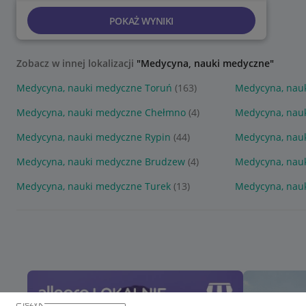
POKAŻ WYNIKI
Zobacz w innej lokalizacji
"Medycyna, nauki medyczne"
Medycyna, nauki medyczne Toruń
(163)
Medycyna, nau
Medycyna, nauki medyczne Chełmno
(4)
Medycyna, nau
Medycyna, nauki medyczne Rypin
(44)
Medycyna, nau
Medycyna, nauki medyczne Brudzew
(4)
Medycyna, nau
Medycyna, nauki medyczne Turek
(13)
Medycyna, nauk
język