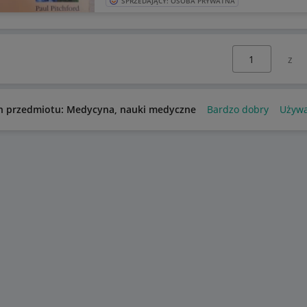
SPRZEDAJĄCY: OSOBA PRYWATNA
Wybierz stronę:
n przedmiotu: Medycyna, nauki medyczne
Bardzo dobry
Używ