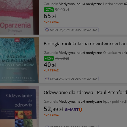
Gatunek:
Medycyna, nauki medyczne
Liczba stron:
4
90
,00 zł
-27%
65
zł
KUP TERAZ
SPRZEDAJĄCY: OSOBA PRYWATNA
Biologia molekularna nowotworów Lau
Gatunek:
Medycyna, nauki medyczne
Okładka:
mięk
70
,00 zł
-42%
40
zł
KUP TERAZ
SPRZEDAJĄCY: OSOBA PRYWATNA
Odżywianie dla zdrowia - Paul Pitchfor
Gatunek:
Medycyna, nauki medyczne
Język publikacji
52
,99
zł
KUP TERAZ