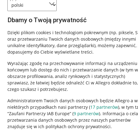
Dbamy o Twoją prywatność
Dzięki plikom cookies i technologiom pokrewnym
(np. piksele, 
oraz przetwarzaniu Twoich danych osobowych
(między innymi
unikalne identyfikatory, dane przeglądarki)
, możemy zapewnić, 
dopasujemy do Ciebie wyświetlane treści.
Wyrażając zgodę na przechowywanie informacji na urządzeniu
końcowym lub dostęp do nich i przetwarzanie danych (w tym w
obszarze profilowania, analiz rynkowych i statystycznych)
sprawiasz, że łatwiej będzie odnaleźć Ci w Allegro dokładnie to,
Nawigacja
czego szukasz i potrzebujesz.
Przydatne informacje
Informacje p
Administratorem Twoich danych osobowych będzie Allegro a w
niektórych przypadkach nasi partnerzy (
17
partnerów
), w tym t
Jak to działa
Regulamin
“Zaufani Partnerzy IAB Europe” (
9
partnerów
). Informacja o cel
Napisz do nas
Polityka plików
przetwarzania danych osobowych przez naszych partnerów
znajduje się w ich politykach ochrony prywatności.
Allegro Gadane dla sprzedających
Ustawienia plik