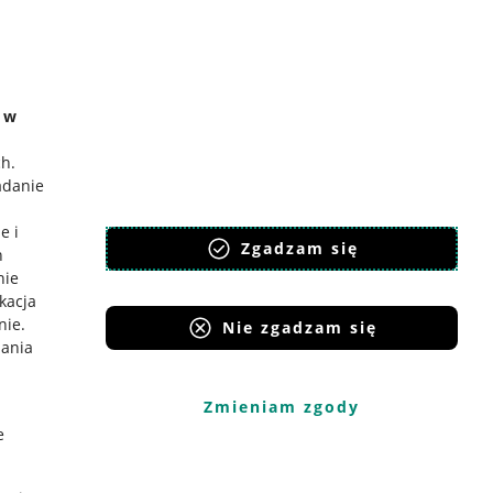
e w
ch
.
adanie
e i
Zgadzam się
h
nie
ikacja
nie
.
Nie zgadzam się
iania
Zmieniam zgody
e