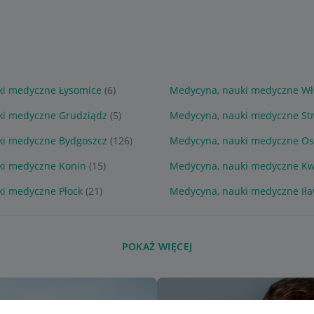
ki medyczne Łysomice
(6)
Medycyna, nauki medyczne Wł
ki medyczne Grudziądz
(5)
Medycyna, nauki medyczne Str
ki medyczne Bydgoszcz
(126)
Medycyna, nauki medyczne Os
ki medyczne Konin
(15)
Medycyna, nauki medyczne Kw
i medyczne Płock
(21)
Medycyna, nauki medyczne Ił
POKAŻ WIĘCEJ