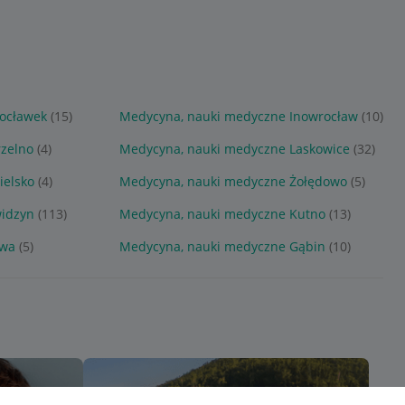
ocławek
(15)
Medycyna, nauki medyczne Inowrocław
(10)
zelno
(4)
Medycyna, nauki medyczne Laskowice
(32)
ielsko
(4)
Medycyna, nauki medyczne Żołędowo
(5)
idzyn
(113)
Medycyna, nauki medyczne Kutno
(13)
awa
(5)
Medycyna, nauki medyczne Gąbin
(10)