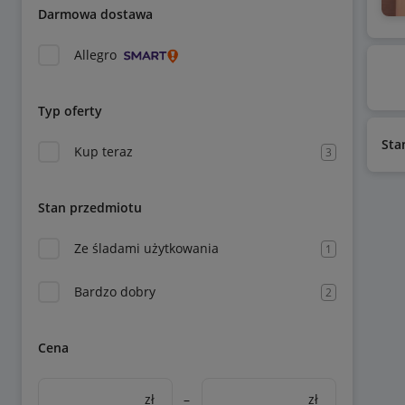
Darmowa dostawa
Allegro
Typ oferty
Sta
Kup teraz
3
Stan przedmiotu
Ze śladami użytkowania
1
Bardzo dobry
2
Cena
zł
–
zł