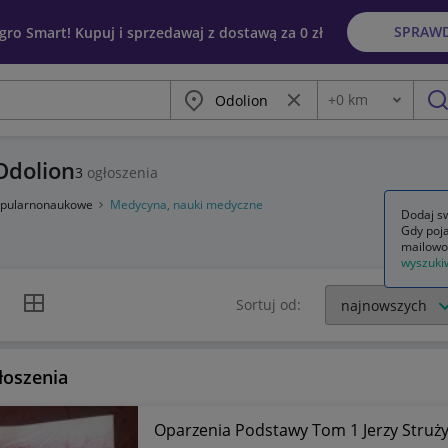
SPRAW
egro Smart! Kupuj i sprzedawaj z dostawą za 0 zł
Miasto
Wyczyść frazę
+
0
km
Odległość
szu
Odolion
3
ogłoszenia
popularnonaukowe
Medycyna, nauki medyczne
Dodaj sw
Gdy poja
mailowo
wyszuki
k listy
Widok siatki
Sortuj od:
łoszenia
Oparzenia Podstawy Tom 1 Jerzy Struż