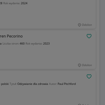
28
Rok wydania:
2024
Odolion
ren Pecorino
OBSERWU
ka
Liczba stron:
460
Rok wydania:
2023
Odolion
d
OBSERWU
:
polski
Tytuł:
Odżywianie dla zdrowia
Autor:
Paul Pitchford