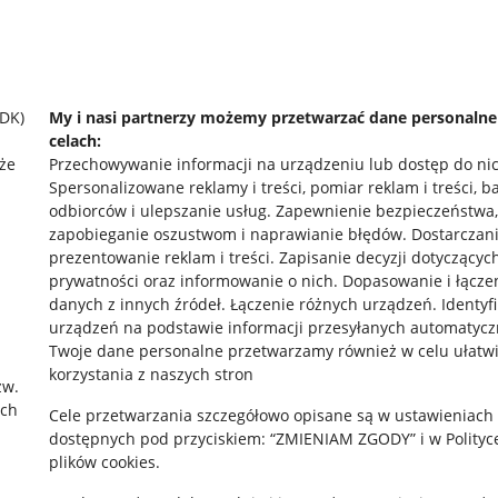
SDK)
My i nasi partnerzy możemy przetwarzać dane personaln
celach:
że
Przechowywanie informacji na urządzeniu lub dostęp do ni
Spersonalizowane reklamy i treści, pomiar reklam i treści, b
odbiorców i ulepszanie usług
.
Zapewnienie bezpieczeństwa,
zapobieganie oszustwom i naprawianie błędów
.
Dostarczani
prezentowanie reklam i treści
.
Zapisanie decyzji dotyczącyc
prywatności oraz informowanie o nich
.
Dopasowanie i łącze
danych z innych źródeł
.
Łączenie różnych urządzeń
.
Identyf
urządzeń na podstawie informacji przesyłanych automatycz
rawne
Pobierz aplikację
Twoje dane personalne przetwarzamy również w celu ułatw
korzystania z naszych stron
zw.
ach
Cele przetwarzania szczegółowo opisane są w ustawieniach
 "cookies"
dostępnych pod przyciskiem: “ZMIENIAM ZGODY” i w Polityc
plików cookies.
ów "cookies"