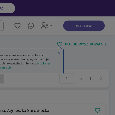
DŹ
WYSTAW
kaj
POLUB WYSZUKIWANIE
Zamknij wskazówkę
oje wyszukiwania do ulubionych.
wią się nowe oferty, wyślemy Ci je
. Ustaw powiadomienia w
ulubionych
waniach
.
Wybierz stronę:
Następna 
z
1
yna, Agnieszka Surowiecka
OBSERWU