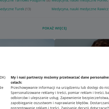
medyczne Tarnowo Podgórne
(8)
Medycyna, nauki medyczne Poniec
medyczne Turek
(13)
Medycyna, nauki medyczne Rawicz
POKAŻ WIĘCEJ
SDK)
My i nasi partnerzy możemy przetwarzać dane personaln
celach:
że
Przechowywanie informacji na urządzeniu lub dostęp do ni
Spersonalizowane reklamy i treści, pomiar reklam i treści, b
odbiorców i ulepszanie usług
.
Zapewnienie bezpieczeństwa,
zapobieganie oszustwom i naprawianie błędów
.
Dostarczani
prezentowanie reklam i treści
.
Zapisanie decyzji dotyczącyc