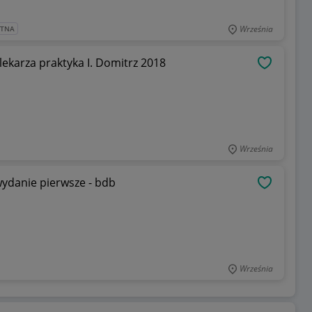
Września
ATNA
lekarza praktyka I. Domitrz 2018
OBSERWU
Września
ydanie pierwsze - bdb
OBSERWU
Września