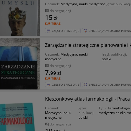
Gatunek:
Medycyna, nauki medyczne
Język publikacji
do negocjacji
15
zł
KUP TERAZ
CZĘSTO SPRZEDAJE
SPRZEDAJĄCY: OSOBA PRYW
Zarządzanie strategiczne planowanie i 
Gatunek:
Medycyna, nauki
Język publikacji:
medyczne
polski
do negocjacji
7
,99
zł
KUP TERAZ
CZĘSTO SPRZEDAJE
SPRZEDAJĄCY: OSOBA PRYW
Kieszonkowy atlas farmakologii - Praca
Gatunek:
Język
Tytuł:
farmakologia 
Medycyna, nauki
publikacji:
medyczny studia m
medyczne
polski
do negocjacji
10