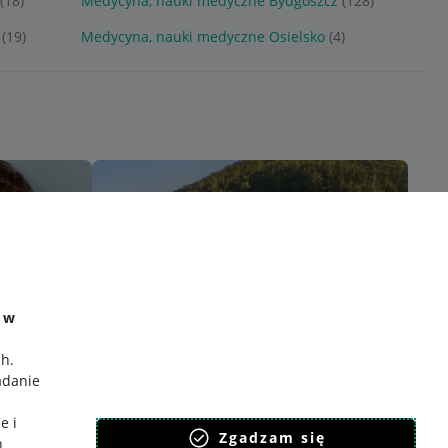
(18)
Medycyna, nauki medyczne Bydgoszcz
(128)
(19)
Medycyna, nauki medyczne Osielsko
(4)
e w
ch
.
adanie
e i
Zgadzam się
h