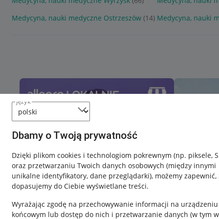
Medycyna, nauki medyczne Wyrzysk
(66)
Medycyna, nauki 
Medycyna, nauki medyczne Ostrzeszów
(14)
Medycyna, nauki 
język
Dbamy o Twoją prywatność
Dzięki plikom cookies i technologiom pokrewnym
(np. piksele, 
oraz przetwarzaniu Twoich danych osobowych
(między innymi
unikalne identyfikatory, dane przeglądarki)
, możemy zapewnić, 
dopasujemy do Ciebie wyświetlane treści.
Wyrażając zgodę na przechowywanie informacji na urządzeniu
końcowym lub dostęp do nich i przetwarzanie danych (w tym w