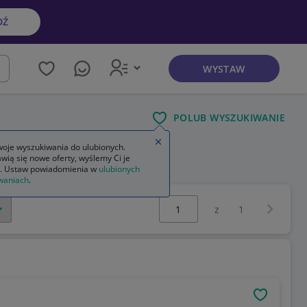
DŹ
WYSTAW
kaj
POLUB WYSZUKIWANIE
Zamknij wskazówkę
oje wyszukiwania do ulubionych.
wią się nowe oferty, wyślemy Ci je
. Ustaw powiadomienia w
ulubionych
waniach
.
Wybierz stronę:
Następna 
z
1
OBSERWU