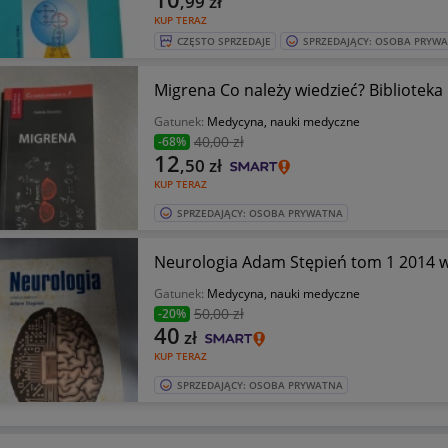
,99
zł
KUP TERAZ
CZĘSTO SPRZEDAJE
SPRZEDAJĄCY: OSOBA PRYW
Migrena Co należy wiedzieć? Biblioteka 
Gatunek:
Medycyna, nauki medyczne
40
,00 zł
-68%
12
,50
zł
KUP TERAZ
SPRZEDAJĄCY: OSOBA PRYWATNA
Neurologia Adam Stępień tom 1 2014 w
Gatunek:
Medycyna, nauki medyczne
50
,00 zł
-20%
40
zł
KUP TERAZ
SPRZEDAJĄCY: OSOBA PRYWATNA