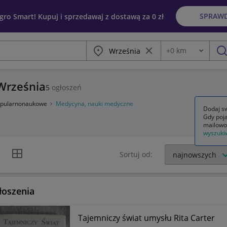
SPRAW
egro Smart! Kupuj i sprzedawaj z dostawą za 0 zł
Miasto
Wyczyść frazę
+
0
km
Odległość
szu
 Września
5
ogłoszeń
popularnonaukowe
Medycyna, nauki medyczne
Dodaj sw
Gdy poja
mailowo
wyszuki
k listy
Widok siatki
Sortuj od:
łoszenia
Tajemniczy świat umysłu Rita Carter