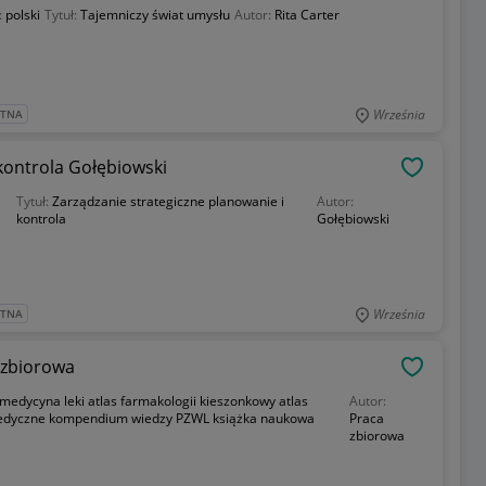
:
polski
Tytuł:
Tajemniczy świat umysłu
Autor:
Rita Carter
Września
ATNA
kontrola Gołębiowski
OBSERWU
Tytuł:
Zarządzanie strategiczne planowanie i
Autor:
kontrola
Gołębiowski
Września
ATNA
 zbiorowa
OBSERWU
medycyna leki atlas farmakologii kieszonkowy atlas
Autor:
edyczne kompendium wiedzy PZWL książka naukowa
Praca
zbiorowa