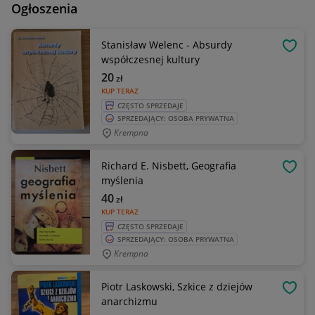
Ogłoszenia
Stanisław Welenc - Absurdy
OBSE
współczesnej kultury
20
zł
KUP TERAZ
CZĘSTO SPRZEDAJE
SPRZEDAJĄCY: OSOBA PRYWATNA
Krempna
Richard E. Nisbett, Geografia
OBSE
myślenia
40
zł
KUP TERAZ
CZĘSTO SPRZEDAJE
SPRZEDAJĄCY: OSOBA PRYWATNA
Krempna
Piotr Laskowski, Szkice z dziejów
OBSE
anarchizmu