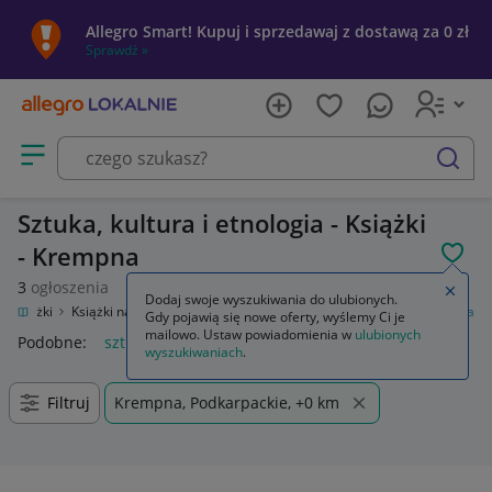
Allegro Smart! Kupuj i sprzedawaj z dostawą za 0 zł
Sprawdź »
Otwórz menu z kategoriami
szukaj
Sztuka, kultura i etnologia - Książki
- Krempna
POL
3
ogłoszenia
Zamkn
Dodaj swoje wyszukiwania do ulubionych.
Książki
Książki naukowe i popularnonaukowe
Sztuka, kultura i etnologia
Gdy pojawią się nowe oferty, wyślemy Ci je
mailowo. Ustaw powiadomienia w
ulubionych
Podobne:
sztuka kultura i etnologia
wyszukiwaniach
.
Filtruj
Krempna, Podkarpackie, +0 km