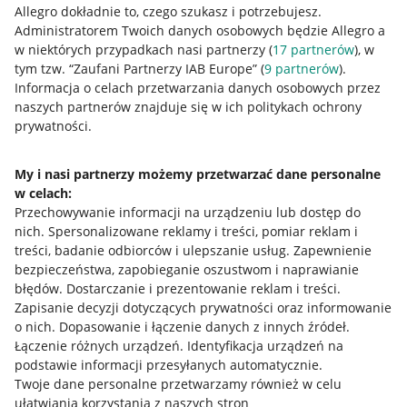
Allegro dokładnie to, czego szukasz i potrzebujesz.
Administratorem Twoich danych osobowych będzie Allegro a
w niektórych przypadkach nasi partnerzy (
17
partnerów
), w
tym tzw. “Zaufani Partnerzy IAB Europe” (
9
partnerów
).
Przydatne informacje
Informacja o celach przetwarzania danych osobowych przez
naszych partnerów znajduje się w ich politykach ochrony
prywatności.
Jak to działa
Napisz do nas
My i nasi partnerzy możemy przetwarzać dane personalne
w celach:
Allegro Gadane dla sprzedających
Przechowywanie informacji na urządzeniu lub dostęp do
Allegro Gadane dla kupujących
nich
.
Spersonalizowane reklamy i treści, pomiar reklam i
treści, badanie odbiorców i ulepszanie usług
.
Zapewnienie
Mapa miejscowości
bezpieczeństwa, zapobieganie oszustwom i naprawianie
błędów
.
Dostarczanie i prezentowanie reklam i treści
.
Informacje prawne
Zapisanie decyzji dotyczących prywatności oraz informowanie
o nich
.
Dopasowanie i łączenie danych z innych źródeł
.
Regulamin
Łączenie różnych urządzeń
.
Identyfikacja urządzeń na
podstawie informacji przesyłanych automatycznie
.
Polityka plików "cookies"
Twoje dane personalne przetwarzamy również w celu
ułatwiania korzystania z naszych stron
Ustawienia plików "cookies"