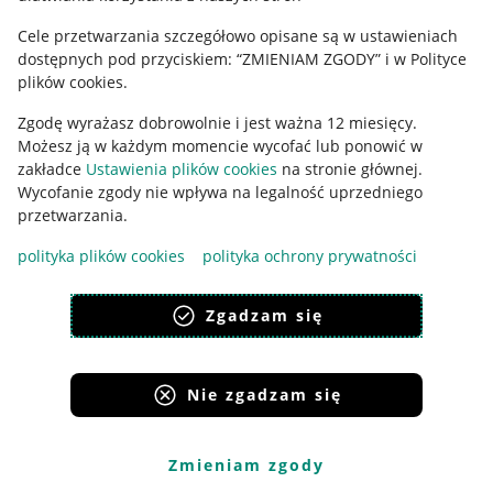
Cele przetwarzania szczegółowo opisane są w ustawieniach
Udostępnianie lokalizacji
dostępnych pod przyciskiem: “ZMIENIAM ZGODY” i w Polityce
Informacje dla Aktu o Usługach Cyfrowych
plików cookies.
Zgodę wyrażasz dobrowolnie i jest ważna 12 miesięcy.
Pobierz aplikację
Możesz ją w każdym momencie wycofać lub ponowić w
zakładce
Ustawienia plików cookies
na stronie głównej.
Wycofanie zgody nie wpływa na legalność uprzedniego
przetwarzania.
polityka plików cookies
polityka ochrony prywatności
Zgadzam się
Nie zgadzam się
Korzystanie z serwisu oznacza akceptację
regulaminu
.
Zmieniam zgody