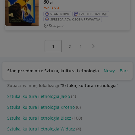
80
zł
KUP TERAZ
STAN: NOWY
CZĘSTO SPRZEDAJE
SPRZEDAJĄCY: OSOBA PRYWATNA
Krempna
Wybierz stronę:
Następna strona
z
1
Stan przedmiotu: Sztuka, kultura i etnologia
Nowy
Bardzo
Zobacz w innej lokalizacji
"Sztuka, kultura i etnologia"
Sztuka, kultura i etnologia Jasło
(4)
Sztuka, kultura i etnologia Krosno
(6)
Sztuka, kultura i etnologia Biecz
(100)
Sztuka, kultura i etnologia Widacz
(4)