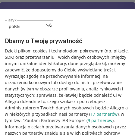
język
Dbamy o Twoją prywatność
Dzięki plikom cookies i technologiom pokrewnym
(np. piksele,
SDK)
oraz przetwarzaniu Twoich danych osobowych
(między
innymi unikalne identyfikatory, dane przeglądarki)
, możemy
zapewnić, że dopasujemy do Ciebie wyświetlane treści.
Wyrażając zgodę na przechowywanie informacji na
urządzeniu końcowym lub dostęp do nich i przetwarzanie
danych (w tym w obszarze profilowania, analiz rynkowych i
statystycznych) sprawiasz, że łatwiej będzie odnaleźć Ci w
Allegro dokładnie to, czego szukasz i potrzebujesz.
Administratorem Twoich danych osobowych będzie Allegro a
w niektórych przypadkach nasi partnerzy (
17
partnerów
), w
Nawigacja
tym tzw. “Zaufani Partnerzy IAB Europe” (
9
partnerów
).
Przydatne informacje
Informacja o celach przetwarzania danych osobowych przez
naszych partnerów znajduje się w ich politykach ochrony