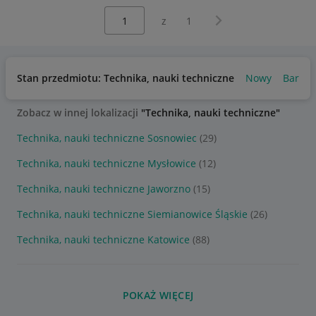
Wybierz stronę:
Następna strona
z
1
Stan przedmiotu: Technika, nauki techniczne
Nowy
Bardzo
Zobacz w innej lokalizacji
"Technika, nauki techniczne"
Technika, nauki techniczne Sosnowiec
(29)
Technika, nauki techniczne Mysłowice
(12)
Technika, nauki techniczne Jaworzno
(15)
Technika, nauki techniczne Siemianowice Śląskie
(26)
Technika, nauki techniczne Katowice
(88)
POKAŻ WIĘCEJ