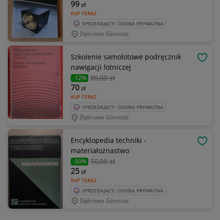
99
zł
KUP TERAZ
SPRZEDAJĄCY: OSOBA PRYWATNA
Dąbrowa Górnicza
Szkolenie samolotowe podręcznik
OBSE
nawigacji lotniczej
80
,00 zł
-12%
70
zł
KUP TERAZ
SPRZEDAJĄCY: OSOBA PRYWATNA
Dąbrowa Górnicza
Encyklopedia techniki -
OBSE
materiałoznastwo
50
,00 zł
-50%
25
zł
KUP TERAZ
SPRZEDAJĄCY: OSOBA PRYWATNA
Dąbrowa Górnicza