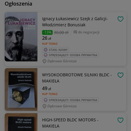
Ogłoszenia
Ignacy Łukasiewicz Szejk z Galicji-
OBSE
Włodzimierz Bonusiak
30
,00 zł
do negocjacji
-13%
26
zł
KUP TERAZ
STAN: NOWY
SPRZEDAJĄCY: OSOBA PRYWATNA
Dąbrowa Górnicza
WYSOKOOBROTOWE SILNIKI BLDC -
OBSE
MAKIEŁA
49
zł
KUP TERAZ
SPRZEDAJĄCY: OSOBA PRYWATNA
Dąbrowa Górnicza
HIGH-SPEED BLDC MOTORS -
OBSE
MAKIELA