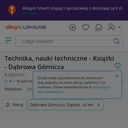
Allegro Smart! Kupuj i sprzedawaj z dostawą za 0 zł
Sprawdź »
Otwórz menu z kategoriami
szukaj
Technika, nauki techniczne - Książki
- Dąbrowa Górnicza
POL
5
ogłoszeń
Zamkn
Dodaj swoje wyszukiwania do ulubionych.
Książki
Książki naukowe i popularnonaukowe
Technika, nauki techniczne
Gdy pojawią się nowe oferty, wyślemy Ci je
mailowo. Ustaw powiadomienia w
ulubionych
Podobne:
technika nauki techniczne
wyszukiwaniach
.
Filtruj
Dąbrowa Górnicza, Śląskie, +0 km