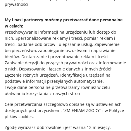
prywatności.
Jak to działa
Napisz do nas
My i nasi partnerzy możemy przetwarzać dane personalne
w celach:
Allegro Gadane dla sprzedających
Przechowywanie informacji na urządzeniu lub dostęp do
Allegro Gadane dla kupujących
nich
.
Spersonalizowane reklamy i treści, pomiar reklam i
treści, badanie odbiorców i ulepszanie usług
.
Zapewnienie
Mapa miejscowości
bezpieczeństwa, zapobieganie oszustwom i naprawianie
błędów
.
Dostarczanie i prezentowanie reklam i treści
.
Informacje prawne
Zapisanie decyzji dotyczących prywatności oraz informowanie
o nich
.
Dopasowanie i łączenie danych z innych źródeł
.
Regulamin
Łączenie różnych urządzeń
.
Identyfikacja urządzeń na
podstawie informacji przesyłanych automatycznie
.
Polityka plików "cookies"
Twoje dane personalne przetwarzamy również w celu
ułatwiania korzystania z naszych stron
Ustawienia plików "cookies"
Cele przetwarzania szczegółowo opisane są w ustawieniach
Udostępnianie lokalizacji
dostępnych pod przyciskiem: “ZMIENIAM ZGODY” i w Polityce
Informacje dla Aktu o Usługach Cyfrowych
plików cookies.
Zgodę wyrażasz dobrowolnie i jest ważna 12 miesięcy.
Pobierz aplikację