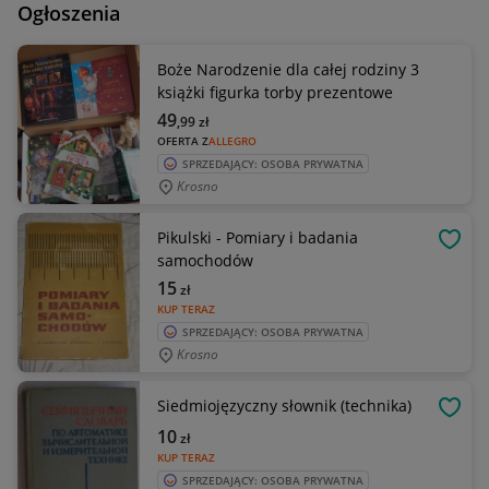
Ogłoszenia
Boże Narodzenie dla całej rodziny 3
książki figurka torby prezentowe
49
,99
zł
OFERTA Z
ALLEGRO
SPRZEDAJĄCY: OSOBA PRYWATNA
Krosno
Pikulski - Pomiary i badania
OBSE
samochodów
15
zł
KUP TERAZ
SPRZEDAJĄCY: OSOBA PRYWATNA
Krosno
Siedmiojęzyczny słownik (technika)
OBSE
10
zł
KUP TERAZ
SPRZEDAJĄCY: OSOBA PRYWATNA