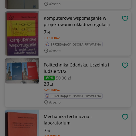
Krosno
Komputerowe wspomaganie w
OBSE
projektowaniu układów regulacji
7
zł
KUP TERAZ
SPRZEDAJĄCY: OSOBA PRYWATNA
Krosno
Politechnika Gdańska. Uczelnia i
OBSE
ludzie t.1/2
50
,00 zł
-60%
20
zł
KUP TERAZ
SPRZEDAJĄCY: OSOBA PRYWATNA
Krosno
Mechanika techniczna -
OBSE
laboratorium
7
zł