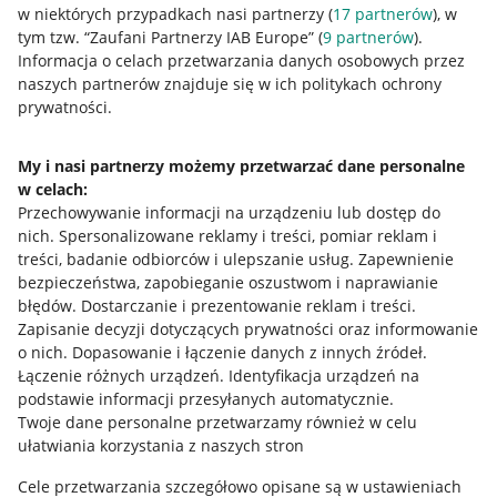
w niektórych przypadkach nasi partnerzy (
17
partnerów
), w
tym tzw. “Zaufani Partnerzy IAB Europe” (
9
partnerów
).
Przydatne informacje
Informacja o celach przetwarzania danych osobowych przez
naszych partnerów znajduje się w ich politykach ochrony
prywatności.
Jak to działa
Napisz do nas
My i nasi partnerzy możemy przetwarzać dane personalne
w celach:
Allegro Gadane dla sprzedających
Przechowywanie informacji na urządzeniu lub dostęp do
Allegro Gadane dla kupujących
nich
.
Spersonalizowane reklamy i treści, pomiar reklam i
treści, badanie odbiorców i ulepszanie usług
.
Zapewnienie
Mapa miejscowości
bezpieczeństwa, zapobieganie oszustwom i naprawianie
błędów
.
Dostarczanie i prezentowanie reklam i treści
.
Informacje prawne
Zapisanie decyzji dotyczących prywatności oraz informowanie
o nich
.
Dopasowanie i łączenie danych z innych źródeł
.
Regulamin
Łączenie różnych urządzeń
.
Identyfikacja urządzeń na
podstawie informacji przesyłanych automatycznie
.
Polityka plików "cookies"
Twoje dane personalne przetwarzamy również w celu
ułatwiania korzystania z naszych stron
Ustawienia plików "cookies"
Cele przetwarzania szczegółowo opisane są w ustawieniach
Udostępnianie lokalizacji