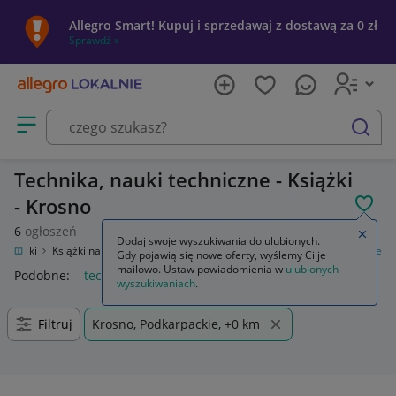
Allegro Smart! Kupuj i sprzedawaj z dostawą za 0 zł
Sprawdź »
Otwórz menu z kategoriami
szukaj
Technika, nauki techniczne - Książki
- Krosno
POL
6
ogłoszeń
Zamkn
Dodaj swoje wyszukiwania do ulubionych.
Książki
Książki naukowe i popularnonaukowe
Technika, nauki techniczne
Gdy pojawią się nowe oferty, wyślemy Ci je
mailowo. Ustaw powiadomienia w
ulubionych
Podobne:
technika nauki techniczne
wyszukiwaniach
.
Filtruj
Krosno, Podkarpackie, +0 km