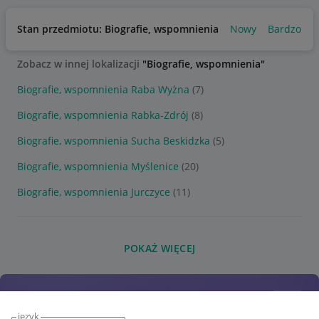
Stan przedmiotu: Biografie, wspomnienia
Nowy
Bardzo do
Zobacz w innej lokalizacji
"Biografie, wspomnienia"
Biografie, wspomnienia Raba Wyżna
(7)
Biografie, wspomnienia Rabka-Zdrój
(8)
Biografie, wspomnienia Sucha Beskidzka
(5)
Biografie, wspomnienia Myślenice
(20)
Biografie, wspomnienia Jurczyce
(11)
POKAŻ WIĘCEJ
język