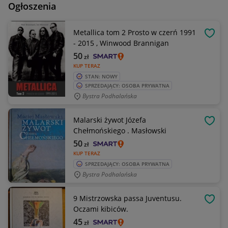
Ogłoszenia
Metallica tom 2 Prosto w czerń 1991
OBSE
- 2015 , Winwood Brannigan
50
zł
KUP TERAZ
STAN: NOWY
SPRZEDAJĄCY: OSOBA PRYWATNA
Bystra Podhalańska
Malarski żywot Józefa
OBSE
Chełmońskiego . Masłowski
50
zł
KUP TERAZ
SPRZEDAJĄCY: OSOBA PRYWATNA
Bystra Podhalańska
9 Mistrzowska passa Juventusu.
OBSE
Oczami kibiców.
45
zł