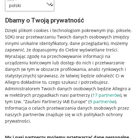
Dbamy o Twoją prywatność
Dzięki plikom cookies i technologiom pokrewnym
(np. piksele,
SDK)
oraz przetwarzaniu Twoich danych osobowych
(między
innymi unikalne identyfikatory, dane przeglądarki)
, możemy
zapewnić, że dopasujemy do Ciebie wyświetlane treści.
Wyrażając zgodę na przechowywanie informacji na
urządzeniu końcowym lub dostęp do nich i przetwarzanie
danych (w tym w obszarze profilowania, analiz rynkowych i
statystycznych) sprawiasz, że łatwiej będzie odnaleźć Ci w
Allegro dokładnie to, czego szukasz i potrzebujesz.
Administratorem Twoich danych osobowych będzie Allegro a
w niektórych przypadkach nasi partnerzy (
17
partnerów
), w
Nawigacja
tym tzw. “Zaufani Partnerzy IAB Europe” (
9
partnerów
).
Przydatne informacje
Informacja o celach przetwarzania danych osobowych przez
naszych partnerów znajduje się w ich politykach ochrony
prywatności.
Jak to działa
Napisz do nas
My i nasi partnerzy możemy przetwarzać dane personalne