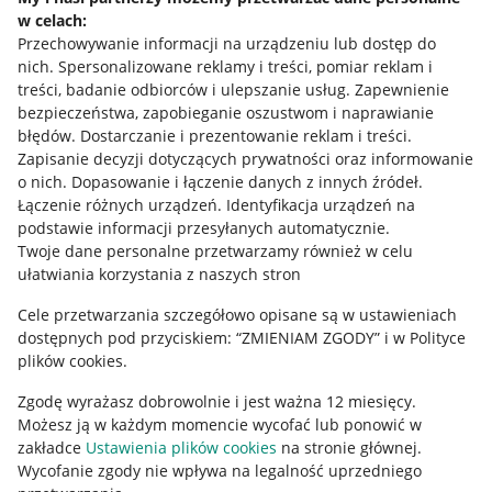
w celach:
Allegro Gadane dla sprzedających
Przechowywanie informacji na urządzeniu lub dostęp do
Allegro Gadane dla kupujących
nich
.
Spersonalizowane reklamy i treści, pomiar reklam i
treści, badanie odbiorców i ulepszanie usług
.
Zapewnienie
Mapa miejscowości
bezpieczeństwa, zapobieganie oszustwom i naprawianie
błędów
.
Dostarczanie i prezentowanie reklam i treści
.
Informacje prawne
Zapisanie decyzji dotyczących prywatności oraz informowanie
o nich
.
Dopasowanie i łączenie danych z innych źródeł
.
Regulamin
Łączenie różnych urządzeń
.
Identyfikacja urządzeń na
podstawie informacji przesyłanych automatycznie
.
Polityka plików "cookies"
Twoje dane personalne przetwarzamy również w celu
ułatwiania korzystania z naszych stron
Ustawienia plików "cookies"
Cele przetwarzania szczegółowo opisane są w ustawieniach
Udostępnianie lokalizacji
dostępnych pod przyciskiem: “ZMIENIAM ZGODY” i w Polityce
Informacje dla Aktu o Usługach Cyfrowych
plików cookies.
Zgodę wyrażasz dobrowolnie i jest ważna 12 miesięcy.
Pobierz aplikację
Możesz ją w każdym momencie wycofać lub ponowić w
zakładce
Ustawienia plików cookies
na stronie głównej.
Wycofanie zgody nie wpływa na legalność uprzedniego