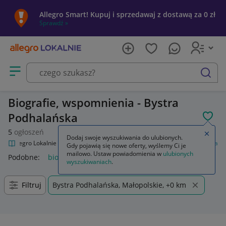
Allegro Smart! Kupuj i sprzedawaj z dostawą za 0 zł
Sprawdź »
Otwórz menu z kategoriami
szukaj
Biografie, wspomnienia - Bystra
Podhalańska
POL
5
ogłoszeń
Zamkn
Dodaj swoje wyszukiwania do ulubionych.
Allegro Lokalnie
Kultura i rozrywka
Książki
Biografie, wspomnienia
Gdy pojawią się nowe oferty, wyślemy Ci je
mailowo. Ustaw powiadomienia w
ulubionych
Podobne:
biografie wspomnienia
wyszukiwaniach
.
Filtruj
Bystra Podhalańska, Małopolskie, +0 km