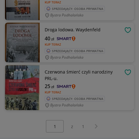
KUP TERAZ
SPRZEDAJĄCY: OSOBA PRYWATNA
Bystra Podhalańska
Droga lodowa. Waydenfeld
OBSE
40
zł
KUP TERAZ
SPRZEDAJĄCY: OSOBA PRYWATNA
Bystra Podhalańska
Czerwona śmierć czyli narodziny
OBSE
PRL-u.
25
zł
KUP TERAZ
SPRZEDAJĄCY: OSOBA PRYWATNA
Bystra Podhalańska
Wybierz stronę:
Następna strona
z
1