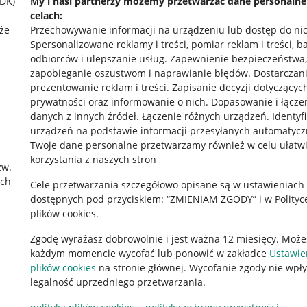
SDK)
My i nasi partnerzy możemy przetwarzać dane personaln
celach:
że
Przechowywanie informacji na urządzeniu lub dostęp do ni
Spersonalizowane reklamy i treści, pomiar reklam i treści, b
odbiorców i ulepszanie usług
.
Zapewnienie bezpieczeństwa,
zapobieganie oszustwom i naprawianie błędów
.
Dostarczani
prezentowanie reklam i treści
.
Zapisanie decyzji dotyczącyc
prywatności oraz informowanie o nich
.
Dopasowanie i łącze
danych z innych źródeł
.
Łączenie różnych urządzeń
.
Identyf
urządzeń na podstawie informacji przesyłanych automatycz
rawne
Pobierz aplikację
Twoje dane personalne przetwarzamy również w celu ułatw
korzystania z naszych stron
zw.
ach
Cele przetwarzania szczegółowo opisane są w ustawieniach
 "cookies"
dostępnych pod przyciskiem: “ZMIENIAM ZGODY” i w Polityc
plików cookies.
ów "cookies"
Zgodę wyrażasz dobrowolnie i jest ważna 12 miesięcy. Może
okalizacji
każdym momencie wycofać lub ponowić w zakładce
Ustawie
 Aktu o Usługach Cyfrowych
plików cookies
na stronie głównej. Wycofanie zgody nie wpł
legalność uprzedniego przetwarzania.