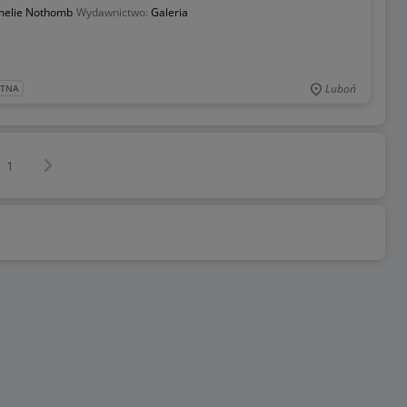
elie Nothomb
Wydawnictwo:
Galeria
Luboń
ATNA
Następna strona
z
1