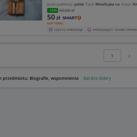
Język publikacji:
polski
Tytuł:
Metafizyka rur
Autor:
Am
60
,00 zł
-16%
50
zł
KUP TERAZ
CZĘSTO SPRZEDAJE
SPRZEDAJĄCY: OSOBA PRYW
Wybierz stronę:
n przedmiotu: Biografie, wspomnienia
Bardzo dobry