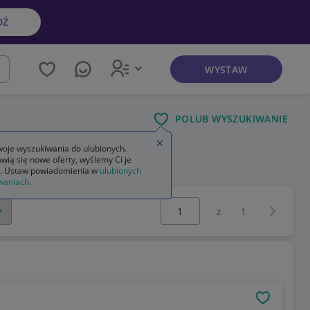
DŹ
WYSTAW
kaj
POLUB WYSZUKIWANIE
Zamknij wskazówkę
oje wyszukiwania do ulubionych.
wią się nowe oferty, wyślemy Ci je
. Ustaw powiadomienia w
ulubionych
waniach
.
Wybierz stronę:
Następna 
z
1
OBSERWU