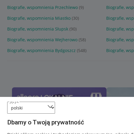
Biografie, wspomnienia Przechlewo
(9)
Biografie, ws
Biografie, wspomnienia Miastko
(30)
Biografie, ws
Biografie, wspomnienia Słupsk
(90)
Biografie, ws
Biografie, wspomnienia Wejherowo
(58)
Biografie, w
Biografie, wspomnienia Bydgoszcz
(548)
Biografie, ws
język
Dbamy o Twoją prywatność