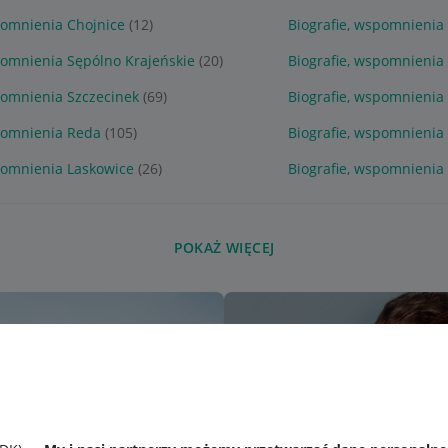
pomnienia Chojnice
(12)
Biografie, wspomnienia 
pomnienia Sępólno Krajeńskie
(20)
Biografie, wspomnienia
pomnienia Szczecinek
(69)
Biografie, wspomnienia
spomnienia Reda
(105)
Biografie, wspomnienia
pomnienia Laskowice
(26)
Biografie, wspomnienia
POKAŻ WIĘCEJ