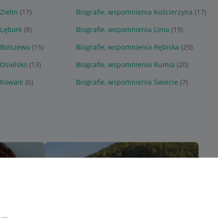
Zielin
(17)
Biografie, wspomnienia Kościerzyna
(17)
 Lębork
(8)
Biografie, wspomnienia Linia
(19)
 Bolszewo
(15)
Biografie, wspomnienia Rębiska
(29)
 Osielsko
(13)
Biografie, wspomnienia Rumia
(20)
 Kowale
(6)
Biografie, wspomnienia Świecie
(7)