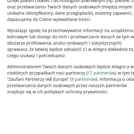
Dzięki plikom cookies i technologiom pokrewnym
(np. piksele, 
oraz przetwarzaniu Twoich danych osobowych
(między innymi
unikalne identyfikatory, dane przeglądarki)
, możemy zapewnić, 
dopasujemy do Ciebie wyświetlane treści.
Wyrażając zgodę na przechowywanie informacji na urządzeniu
końcowym lub dostęp do nich i przetwarzanie danych (w tym w
obszarze profilowania, analiz rynkowych i statystycznych)
sprawiasz, że łatwiej będzie odnaleźć Ci w Allegro dokładnie to,
czego szukasz i potrzebujesz.
Przydatne informacje
Informacje p
Administratorem Twoich danych osobowych będzie Allegro a w
niektórych przypadkach nasi partnerzy (
17
partnerów
), w tym t
Jak to działa
Regulamin
“Zaufani Partnerzy IAB Europe” (
9
partnerów
). Informacja o cel
Napisz do nas
Polityka plików
przetwarzania danych osobowych przez naszych partnerów
znajduje się w ich politykach ochrony prywatności.
Allegro Gadane dla sprzedających
Ustawienia plik
Allegro Gadane dla kupujących
Udostępnianie l
Mapa miejscowości
Informacje dla