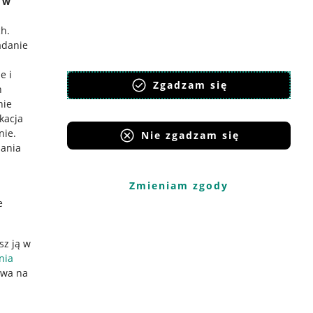
e w
ch
.
adanie
e i
Zgadzam się
h
nie
ikacja
nie
.
Nie zgadzam się
iania
Zmieniam zgody
e
sz ją w
nia
ywa na