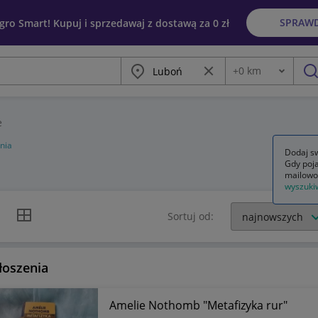
SPRAW
egro Smart! Kupuj i sprzedawaj z dostawą za 0 zł
Miasto
Wyczyść frazę
+
0
km
Odległość
szu
e
nia
Dodaj sw
Gdy poja
mailowo
wyszuki
k listy
Widok siatki
Sortuj od:
łoszenia
Amelie Nothomb "Metafizyka rur"