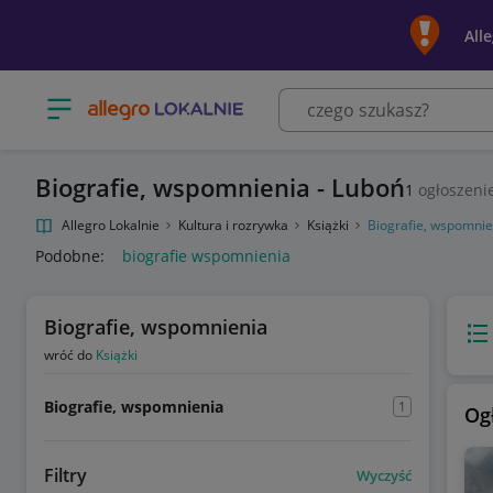
All
Otwórz menu z kategoriami
Biografie, wspomnienia - Luboń
1
ogłoszeni
Allegro Lokalnie
Kultura i rozrywka
Książki
Biografie, wspomnie
Podobne:
biografie wspomnienia
Biografie, wspomnienia
Wido
wróć do
Książki
Biografie, wspomnienia
1
Og
Filtry
Wyczyść