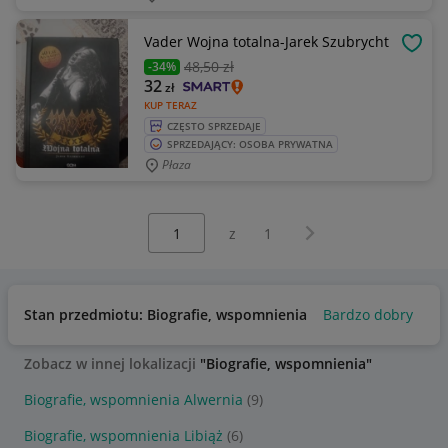
Vader Wojna totalna-Jarek Szubrycht
OBSE
48
,50 zł
-34%
32
zł
KUP TERAZ
CZĘSTO SPRZEDAJE
SPRZEDAJĄCY: OSOBA PRYWATNA
Płaza
Wybierz stronę:
Następna strona
z
1
Stan przedmiotu: Biografie, wspomnienia
Bardzo dobry
Uż
Zobacz w innej lokalizacji
"Biografie, wspomnienia"
Biografie, wspomnienia Alwernia
(9)
Biografie, wspomnienia Libiąż
(6)