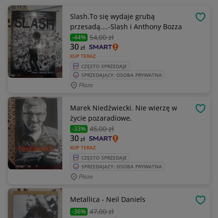
Slash.To się wydaje grubą
OBSE
przesadą....-Slash i Anthony Bozza
54
,00 zł
-44%
30
zł
KUP TERAZ
CZĘSTO SPRZEDAJE
SPRZEDAJĄCY: OSOBA PRYWATNA
Płaza
Marek Niedźwiecki. Nie wierzę w
OBSE
życie pozaradiowe.
45
,00 zł
-33%
30
zł
KUP TERAZ
CZĘSTO SPRZEDAJE
SPRZEDAJĄCY: OSOBA PRYWATNA
Płaza
Metallica - Neil Daniels
OBSE
47
,00 zł
-36%