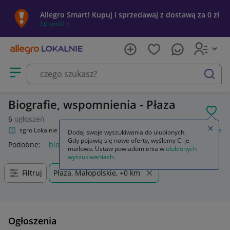
Allegro Smart! Kupuj i sprzedawaj z dostawą za 0 zł
Sprawdź »
Otwórz menu z kategoriami
szukaj
Biografie, wspomnienia - Płaza
POL
6
ogłoszeń
Zamkn
Allegro Lokalnie
Kultura i rozrywka
Książki
Biografie, wspomnienia
Dodaj swoje wyszukiwania do ulubionych.
Gdy pojawią się nowe oferty, wyślemy Ci je
Podobne:
biografie wspomnienia
mailowo. Ustaw powiadomienia w
ulubionych
wyszukiwaniach
.
Filtruj
Płaza, Małopolskie, +0 km
Ogłoszenia