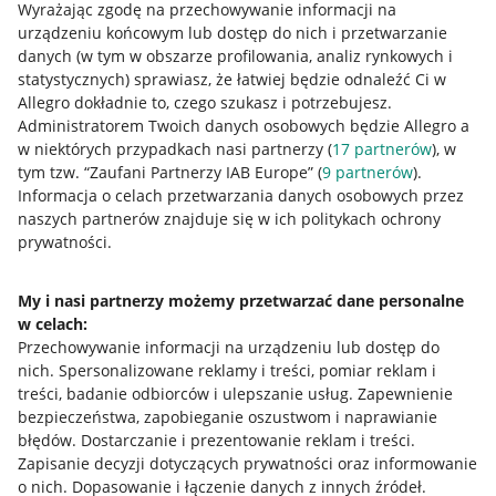
Wyrażając zgodę na przechowywanie informacji na
urządzeniu końcowym lub dostęp do nich i przetwarzanie
danych (w tym w obszarze profilowania, analiz rynkowych i
statystycznych) sprawiasz, że łatwiej będzie odnaleźć Ci w
Allegro dokładnie to, czego szukasz i potrzebujesz.
Administratorem Twoich danych osobowych będzie Allegro a
w niektórych przypadkach nasi partnerzy (
17
partnerów
), w
tym tzw. “Zaufani Partnerzy IAB Europe” (
9
partnerów
).
Przydatne informacje
Informacja o celach przetwarzania danych osobowych przez
naszych partnerów znajduje się w ich politykach ochrony
prywatności.
Jak to działa
Napisz do nas
My i nasi partnerzy możemy przetwarzać dane personalne
w celach:
Allegro Gadane dla sprzedających
Przechowywanie informacji na urządzeniu lub dostęp do
Allegro Gadane dla kupujących
nich
.
Spersonalizowane reklamy i treści, pomiar reklam i
treści, badanie odbiorców i ulepszanie usług
.
Zapewnienie
Mapa miejscowości
bezpieczeństwa, zapobieganie oszustwom i naprawianie
błędów
.
Dostarczanie i prezentowanie reklam i treści
.
Informacje prawne
Zapisanie decyzji dotyczących prywatności oraz informowanie
o nich
.
Dopasowanie i łączenie danych z innych źródeł
.