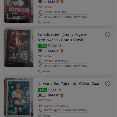
30
zł
KUP TERAZ
CZĘSTO SPRZEDAJE
SPRZEDAJĄCY: OSOBA PRYWATNA
Płaza
Światło i cień. Jimmy Page w
OBSE
rozmowach - Brad Toliński
51
,00 zł
-41%
30
zł
KUP TERAZ
CZĘSTO SPRZEDAJE
SPRZEDAJĄCY: OSOBA PRYWATNA
Płaza
Nirwana Bez Tajemnic -Gillian Gaar
OBSE
51
,00 zł
-41%
30
zł
KUP TERAZ
CZĘSTO SPRZEDAJE
SPRZEDAJĄCY: OSOBA PRYWATNA
Płaza