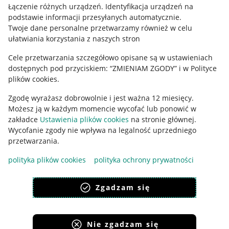
Regulamin
Łączenie różnych urządzeń
.
Identyfikacja urządzeń na
podstawie informacji przesyłanych automatycznie
.
Polityka plików "cookies"
Twoje dane personalne przetwarzamy również w celu
ułatwiania korzystania z naszych stron
Ustawienia plików "cookies"
Cele przetwarzania szczegółowo opisane są w ustawieniach
Udostępnianie lokalizacji
dostępnych pod przyciskiem: “ZMIENIAM ZGODY” i w Polityce
Informacje dla Aktu o Usługach Cyfrowych
plików cookies.
Zgodę wyrażasz dobrowolnie i jest ważna 12 miesięcy.
Pobierz aplikację
Możesz ją w każdym momencie wycofać lub ponowić w
zakładce
Ustawienia plików cookies
na stronie głównej.
Wycofanie zgody nie wpływa na legalność uprzedniego
przetwarzania.
polityka plików cookies
polityka ochrony prywatności
Zgadzam się
Nie zgadzam się