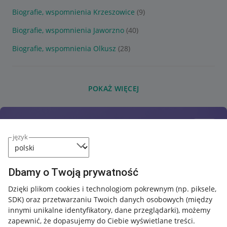
Biografie, wspomnienia Krzeszowice
(9)
Biografie, wspomnienia Jaworzno
(40)
Biografie, wspomnienia Olkusz
(28)
POKAŻ WIĘCEJ
język
Dbamy o Twoją prywatność
Dzięki plikom cookies i technologiom pokrewnym
(np. piksele,
SDK)
oraz przetwarzaniu Twoich danych osobowych
(między
innymi unikalne identyfikatory, dane przeglądarki)
, możemy
zapewnić, że dopasujemy do Ciebie wyświetlane treści.