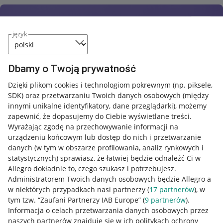
język
Dbamy o Twoją prywatność
Dzięki plikom cookies i technologiom pokrewnym
(np. piksele,
SDK)
oraz przetwarzaniu Twoich danych osobowych
(między
innymi unikalne identyfikatory, dane przeglądarki)
, możemy
zapewnić, że dopasujemy do Ciebie wyświetlane treści.
Wyrażając zgodę na przechowywanie informacji na
urządzeniu końcowym lub dostęp do nich i przetwarzanie
danych (w tym w obszarze profilowania, analiz rynkowych i
statystycznych) sprawiasz, że łatwiej będzie odnaleźć Ci w
Allegro dokładnie to, czego szukasz i potrzebujesz.
Administratorem Twoich danych osobowych będzie Allegro a
w niektórych przypadkach nasi partnerzy (
17
partnerów
), w
tym tzw. “Zaufani Partnerzy IAB Europe” (
9
partnerów
).
Przydatne informacje
Informacja o celach przetwarzania danych osobowych przez
naszych partnerów znajduje się w ich politykach ochrony