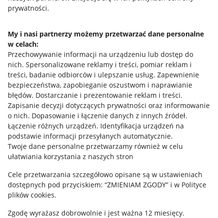
prywatności.
Jak to działa
Napisz do nas
My i nasi partnerzy możemy przetwarzać dane personalne
w celach:
Allegro Gadane dla sprzedających
Przechowywanie informacji na urządzeniu lub dostęp do
Allegro Gadane dla kupujących
nich
.
Spersonalizowane reklamy i treści, pomiar reklam i
treści, badanie odbiorców i ulepszanie usług
.
Zapewnienie
Mapa miejscowości
bezpieczeństwa, zapobieganie oszustwom i naprawianie
błędów
.
Dostarczanie i prezentowanie reklam i treści
.
Informacje prawne
Zapisanie decyzji dotyczących prywatności oraz informowanie
o nich
.
Dopasowanie i łączenie danych z innych źródeł
.
Regulamin
Łączenie różnych urządzeń
.
Identyfikacja urządzeń na
podstawie informacji przesyłanych automatycznie
.
Polityka plików "cookies"
Twoje dane personalne przetwarzamy również w celu
ułatwiania korzystania z naszych stron
Ustawienia plików "cookies"
Cele przetwarzania szczegółowo opisane są w ustawieniach
Udostępnianie lokalizacji
dostępnych pod przyciskiem: “ZMIENIAM ZGODY” i w Polityce
Informacje dla Aktu o Usługach Cyfrowych
plików cookies.
Zgodę wyrażasz dobrowolnie i jest ważna 12 miesięcy.
Pobierz aplikację