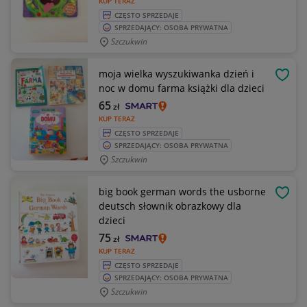
KUP TERAZ
CZĘSTO SPRZEDAJE
SPRZEDAJĄCY: OSOBA PRYWATNA
Szczukwin
moja wielka wyszukiwanka dzień i
OBSE
noc w domu farma książki dla dzieci
65
zł
KUP TERAZ
CZĘSTO SPRZEDAJE
SPRZEDAJĄCY: OSOBA PRYWATNA
Szczukwin
big book german words the usborne
OBSE
deutsch słownik obrazkowy dla
dzieci
75
zł
KUP TERAZ
CZĘSTO SPRZEDAJE
SPRZEDAJĄCY: OSOBA PRYWATNA
Szczukwin