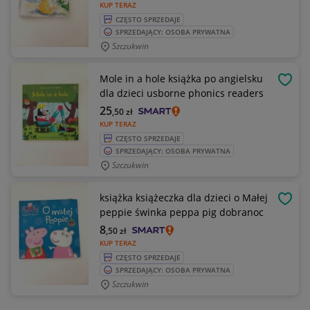
KUP TERAZ
CZĘSTO SPRZEDAJE
SPRZEDAJĄCY: OSOBA PRYWATNA
Szczukwin
Mole in a hole książka po angielsku
OBSE
dla dzieci usborne phonics readers
25
,50
zł
KUP TERAZ
CZĘSTO SPRZEDAJE
SPRZEDAJĄCY: OSOBA PRYWATNA
Szczukwin
książka książeczka dla dzieci o Małej
OBSE
peppie świnka peppa pig dobranoc
8
,50
zł
KUP TERAZ
CZĘSTO SPRZEDAJE
SPRZEDAJĄCY: OSOBA PRYWATNA
Szczukwin