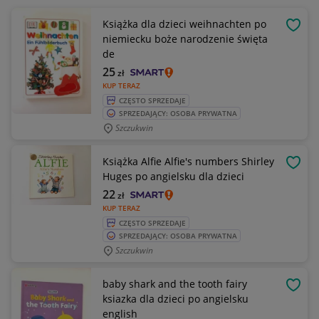
Książka dla dzieci weihnachten po
OBSE
niemiecku boże narodzenie święta
de
25
zł
KUP TERAZ
CZĘSTO SPRZEDAJE
SPRZEDAJĄCY: OSOBA PRYWATNA
Szczukwin
Książka Alfie Alfie's numbers Shirley
OBSE
Huges po angielsku dla dzieci
22
zł
KUP TERAZ
CZĘSTO SPRZEDAJE
SPRZEDAJĄCY: OSOBA PRYWATNA
Szczukwin
baby shark and the tooth fairy
OBSE
ksiazka dla dzieci po angielsku
english