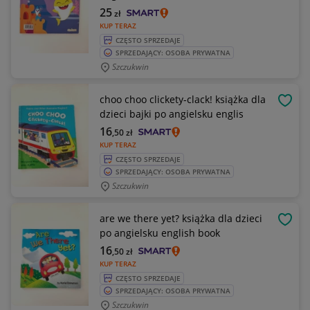
25
zł
KUP TERAZ
CZĘSTO SPRZEDAJE
SPRZEDAJĄCY: OSOBA PRYWATNA
Szczukwin
choo choo clickety-clack! książka dla
OBSE
dzieci bajki po angielsku englis
16
,50
zł
KUP TERAZ
CZĘSTO SPRZEDAJE
SPRZEDAJĄCY: OSOBA PRYWATNA
Szczukwin
are we there yet? książka dla dzieci
OBSE
po angielsku english book
16
,50
zł
KUP TERAZ
CZĘSTO SPRZEDAJE
SPRZEDAJĄCY: OSOBA PRYWATNA
Szczukwin