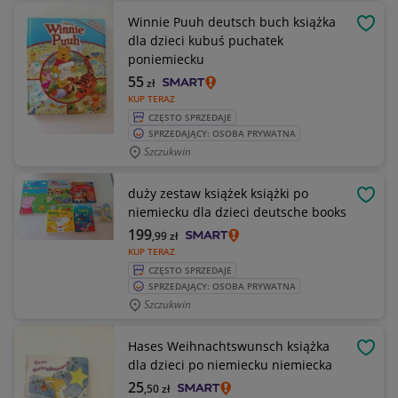
Winnie Puuh deutsch buch książka
OBSE
dla dzieci kubuś puchatek
poniemiecku
55
zł
KUP TERAZ
CZĘSTO SPRZEDAJE
SPRZEDAJĄCY: OSOBA PRYWATNA
Szczukwin
duży zestaw książek książki po
OBSE
niemiecku dla dzieci deutsche books
199
,99
zł
KUP TERAZ
CZĘSTO SPRZEDAJE
SPRZEDAJĄCY: OSOBA PRYWATNA
Szczukwin
Hases Weihnachtswunsch książka
OBSE
dla dzieci po niemiecku niemiecka
25
,50
zł