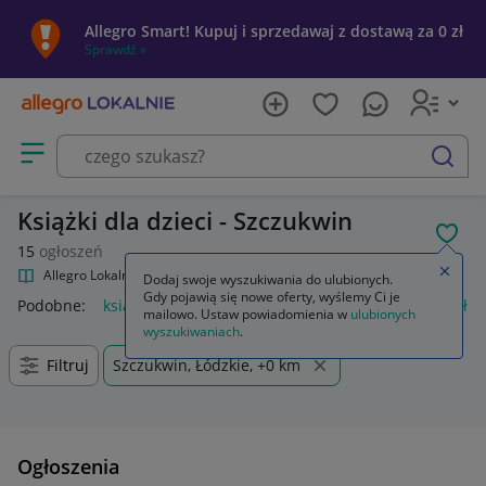
Allegro Smart! Kupuj i sprzedawaj z dostawą za 0 zł
Sprawdź »
Otwórz menu z kategoriami
szukaj
Książki dla dzieci - Szczukwin
POL
15
ogłoszeń
Zamkn
Allegro Lokalnie
Kultura i rozrywka
Książki
Książki dla dzieci
Dodaj swoje wyszukiwania do ulubionych.
Gdy pojawią się nowe oferty, wyślemy Ci je
Podobne:
książki dla dzieci
regał na książki dla dzieci
półka
mailowo. Ustaw powiadomienia w
ulubionych
wyszukiwaniach
.
Filtruj
Szczukwin, Łódzkie, +0 km
Ogłoszenia