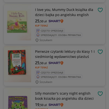
I love you, Mummy Duck książka dla
OBSE
dzieci bajka po angielsku english
25
,50
zł
KUP TERAZ
CZĘSTO SPRZEDAJE
SPRZEDAJĄCY: OSOBA PRYWATNA
Szczukwin
Pierwsze czytanki lektury do klasy 1 I
OBSE
siedmioróg wydawnictwo plastuś
25
,50
zł
KUP TERAZ
CZĘSTO SPRZEDAJE
SPRZEDAJĄCY: OSOBA PRYWATNA
Szczukwin
Silly monster's scary night english
OBSE
book ksiazka po angielsku dla dzieci
19
,50
zł