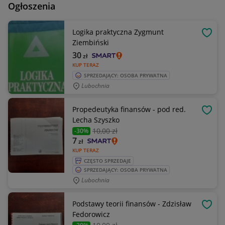
Ogłoszenia
Logika praktyczna Zygmunt
OBSE
Ziembiński
30
zł
KUP TERAZ
SPRZEDAJĄCY: OSOBA PRYWATNA
Lubochnia
Propedeutyka finansów - pod red.
OBSE
Lecha Szyszko
10
,00 zł
-30%
7
zł
KUP TERAZ
CZĘSTO SPRZEDAJE
SPRZEDAJĄCY: OSOBA PRYWATNA
Lubochnia
Podstawy teorii finansów - Zdzisław
OBSE
Fedorowicz