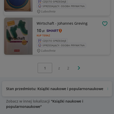
CZĘSTO SPRZEDAJE
SPRZEDAJĄCY: OSOBA PRYWATNA
Lubochnia
Wirtschaft - Johannes Greving
OBSE
10
zł
KUP TERAZ
CZĘSTO SPRZEDAJE
SPRZEDAJĄCY: OSOBA PRYWATNA
Lubochnia
Wybierz stronę:
Następna strona
z
2
Stan przedmiotu: Książki naukowe i popularnonaukowe
Bar
Zobacz w innej lokalizacji
"Książki naukowe i
popularnonaukowe"