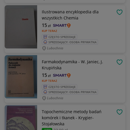
Ilustrowana encyklopedia dla
OBSE
wszystkich Chemia
15
zł
KUP TERAZ
CZĘSTO SPRZEDAJE
SPRZEDAJĄCY: OSOBA PRYWATNA
Lubochnia
Farmakodynamika - W. Janiec, J.
OBSE
Krupińska
15
zł
KUP TERAZ
CZĘSTO SPRZEDAJE
SPRZEDAJĄCY: OSOBA PRYWATNA
Lubochnia
Topochemiczne metody badań
OBSE
komórek i tkanek - Krygier-
Stojałowska