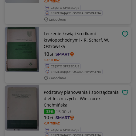
KUP TERAZ
CZĘSTO SPRZEDAJE
SPRZEDAJĄCY: OSOBA PRYWATNA
Lubochnia
Leczenie krwią i środkami
OBSE
krwiopochodnymi - R. Scharf, W.
Ostrowska
10
zł
KUP TERAZ
CZĘSTO SPRZEDAJE
SPRZEDAJĄCY: OSOBA PRYWATNA
Lubochnia
Podstawy planowania i sporządzania
OBSE
diet leczniczych - Wieczorek-
Chełmińska
15
,00 zł
-33%
10
zł
KUP TERAZ
CZĘSTO SPRZEDAJE
SPRZEDAJĄCY: OSOBA PRYWATNA