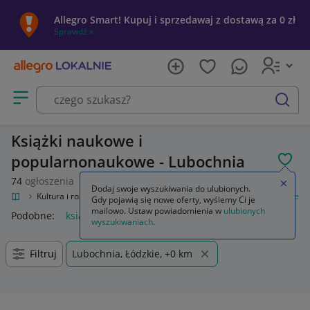
Allegro Smart! Kupuj i sprzedawaj z dostawą za 0 zł
Sprawdź »
Otwórz menu z kategoriami
szukaj
Książki naukowe i
popularnonaukowe - Lubochnia
POL
74
ogłoszenia
Zamkn
Dodaj swoje wyszukiwania do ulubionych.
okalnie
Kultura i rozrywka
Książki
Książki naukowe i popularnonaukowe
Gdy pojawią się nowe oferty, wyślemy Ci je
mailowo. Ustaw powiadomienia w
ulubionych
Podobne:
książki naukowe i popularnonaukowe
wyszukiwaniach
.
Filtruj
Lubochnia, Łódzkie, +0 km