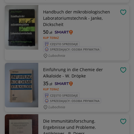
Handbuch der mikrobiologischen
OBSE
Laboratoriumstechnik - Janke,
Dickscheit
50
zł
KUP TERAZ
CZĘSTO SPRZEDAJE
SPRZEDAJĄCY: OSOBA PRYWATNA
Lubochnia
Einführung in die Chemie der
OBSE
Alkaloide - W. Dröpke
35
zł
KUP TERAZ
CZĘSTO SPRZEDAJE
SPRZEDAJĄCY: OSOBA PRYWATNA
Lubochnia
Die Immunitätsforschung.
OBSE
Ergebnisse und Probleme.
Antikörper - R. Doerr