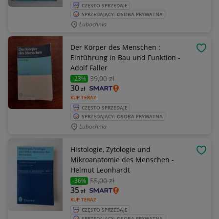
CZĘSTO SPRZEDAJE
SPRZEDAJĄCY: OSOBA PRYWATNA
Lubochnia
Der Körper des Menschen :
OBSE
Einführung in Bau und Funktion -
Adolf Faller
39
,00 zł
-23%
30
zł
KUP TERAZ
CZĘSTO SPRZEDAJE
SPRZEDAJĄCY: OSOBA PRYWATNA
Lubochnia
Histologie, Zytologie und
OBSE
Mikroanatomie des Menschen -
Helmut Leonhardt
55
,00 zł
-36%
35
zł
KUP TERAZ
CZĘSTO SPRZEDAJE
SPRZEDAJĄCY: OSOBA PRYWATNA