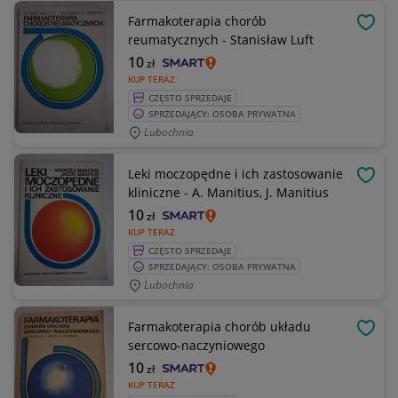
Farmakoterapia chorób
OBSE
reumatycznych - Stanisław Luft
10
zł
KUP TERAZ
CZĘSTO SPRZEDAJE
SPRZEDAJĄCY: OSOBA PRYWATNA
Lubochnia
Leki moczopędne i ich zastosowanie
OBSE
kliniczne - A. Manitius, J. Manitius
10
zł
KUP TERAZ
CZĘSTO SPRZEDAJE
SPRZEDAJĄCY: OSOBA PRYWATNA
Lubochnia
Farmakoterapia chorób układu
OBSE
sercowo-naczyniowego
10
zł
KUP TERAZ