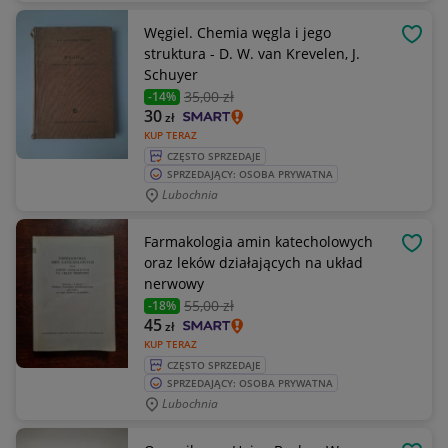
Węgiel. Chemia węgla i jego
OBSE
struktura - D. W. van Krevelen, J.
Schuyer
35
,00 zł
-14%
30
zł
KUP TERAZ
CZĘSTO SPRZEDAJE
SPRZEDAJĄCY: OSOBA PRYWATNA
Lubochnia
Farmakologia amin katecholowych
OBSE
oraz leków działających na układ
nerwowy
55
,00 zł
-18%
45
zł
KUP TERAZ
CZĘSTO SPRZEDAJE
SPRZEDAJĄCY: OSOBA PRYWATNA
Lubochnia