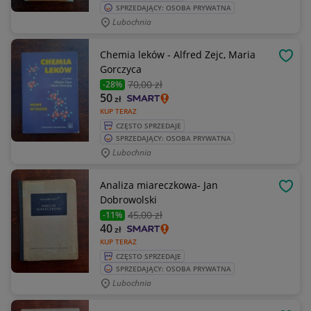
SPRZEDAJĄCY: OSOBA PRYWATNA
Lubochnia
Chemia leków - Alfred Zejc, Maria
OBSE
Gorczyca
70
,00 zł
-28%
50
zł
KUP TERAZ
CZĘSTO SPRZEDAJE
SPRZEDAJĄCY: OSOBA PRYWATNA
Lubochnia
Analiza miareczkowa- Jan
OBSE
Dobrowolski
45
,00 zł
-11%
40
zł
KUP TERAZ
CZĘSTO SPRZEDAJE
SPRZEDAJĄCY: OSOBA PRYWATNA
Lubochnia