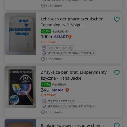
Lubochnia
Lehrbuch der pharmazeutischen
OBSE
Technologie- R. Voigt
130
,00 zł
-23%
100
zł
KUP TERAZ
CZĘSTO SPRZEDAJE
SPRZEDAJĄCY: OSOBA PRYWATNA
Lubochnia
Z fizyką za pan brat. Eksperymenty
OBSE
fizyczne - Hans Backe
27
,00 zł
-11%
24
zł
KUP TERAZ
CZĘSTO SPRZEDAJE
SPRZEDAJĄCY: OSOBA PRYWATNA
Lubochnia
Reakcje kwasów i zasad w chemii