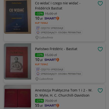
Co widać i czego nie widać -
OBSE
Frédérick Bastiat
15
,00 zł
-33%
10
zł
KUP TERAZ
CZĘSTO SPRZEDAJE
SPRZEDAJĄCY: OSOBA PRYWATNA
Lubochnia
Państwo Frédéric - Bastiat
OBSE
15
,00 zł
-33%
10
zł
KUP TERAZ
CZĘSTO SPRZEDAJE
SPRZEDAJĄCY: OSOBA PRYWATNA
Lubochnia
Anestezja Praktyczna Tom 1 i 2 - W.
OBSE
D. Wylie, H. C. Churchill-Davidson
70
,00 zł
-21%
55
zł