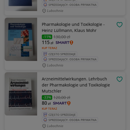
SPRZEDAJĄCY: OSOBA PRYWATNA
Lubochnia
Pharmakologie und Toxikologie -
OBSE
Heinz Lüllmann, Klaus Mohr
130
,00 zł
-11%
115
zł
KUP TERAZ
CZĘSTO SPRZEDAJE
SPRZEDAJĄCY: OSOBA PRYWATNA
Lubochnia
Arzneimittelwirkungen. Lehrbuch
OBSE
der Pharmakologie und Toxikologie
Mutschler
120
,00 zł
-33%
80
zł
KUP TERAZ
CZĘSTO SPRZEDAJE
SPRZEDAJĄCY: OSOBA PRYWATNA
Lubochnia