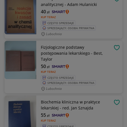
OBSE
analitycznej - Adam Hulanicki
40
zł
KUP TERAZ
CZĘSTO SPRZEDAJE
SPRZEDAJĄCY: OSOBA PRYWATNA
Lubochnia
Fizjologiczne podstawy
OBSE
postępowania lekarskiego - Best,
Taylor
50
zł
KUP TERAZ
CZĘSTO SPRZEDAJE
SPRZEDAJĄCY: OSOBA PRYWATNA
Lubochnia
Biochemia kliniczna w praktyce
OBSE
lekarskiej - red. Jan Sznajda
55
zł
KUP TERAZ
CZĘSTO SPRZEDAJE