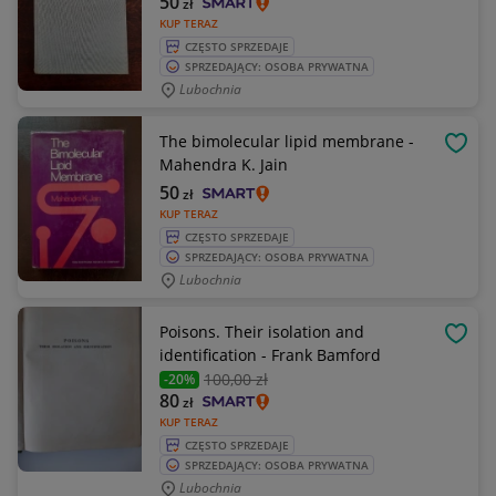
50
zł
KUP TERAZ
CZĘSTO SPRZEDAJE
SPRZEDAJĄCY: OSOBA PRYWATNA
Lubochnia
The bimolecular lipid membrane -
OBSE
Mahendra K. Jain
50
zł
KUP TERAZ
CZĘSTO SPRZEDAJE
SPRZEDAJĄCY: OSOBA PRYWATNA
Lubochnia
Poisons. Their isolation and
OBSE
identification - Frank Bamford
100
,00 zł
-20%
80
zł
KUP TERAZ
CZĘSTO SPRZEDAJE
SPRZEDAJĄCY: OSOBA PRYWATNA
Lubochnia