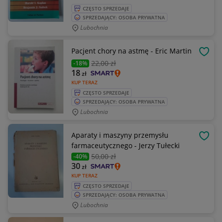
CZĘSTO SPRZEDAJE
SPRZEDAJĄCY: OSOBA PRYWATNA
Lubochnia
Pacjent chory na astmę - Eric Martin
OBSE
22
,00 zł
-18%
18
zł
KUP TERAZ
CZĘSTO SPRZEDAJE
SPRZEDAJĄCY: OSOBA PRYWATNA
Lubochnia
Aparaty i maszyny przemysłu
OBSE
farmaceutycznego - Jerzy Tułecki
50
,00 zł
-40%
30
zł
KUP TERAZ
CZĘSTO SPRZEDAJE
SPRZEDAJĄCY: OSOBA PRYWATNA
Lubochnia