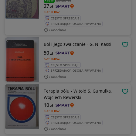
33
,00 zł
-18%
27
zł
KUP TERAZ
CZĘSTO SPRZEDAJE
SPRZEDAJĄCY: OSOBA PRYWATNA
Lubochnia
Ból i jego zwalczanie - G. N. Kassil
OBSE
50
zł
KUP TERAZ
CZĘSTO SPRZEDAJE
SPRZEDAJĄCY: OSOBA PRYWATNA
Lubochnia
Terapia bólu - Witold S. Gumułka,
OBSE
Wojciech Rewerski
10
zł
KUP TERAZ
CZĘSTO SPRZEDAJE
SPRZEDAJĄCY: OSOBA PRYWATNA
Lubochnia