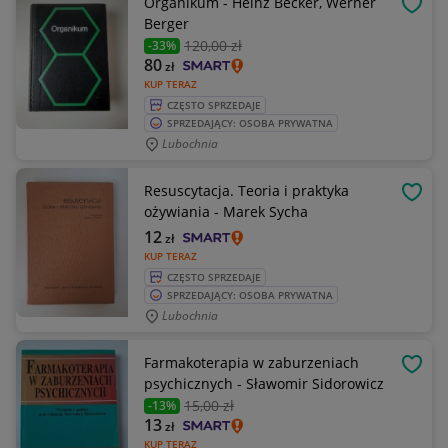
Organikum - Heinz Becker, Werner
OBSE
Berger
120
,00 zł
-33%
80
zł
KUP TERAZ
CZĘSTO SPRZEDAJE
SPRZEDAJĄCY: OSOBA PRYWATNA
Lubochnia
Resuscytacja. Teoria i praktyka
OBSE
ożywiania - Marek Sycha
12
zł
KUP TERAZ
CZĘSTO SPRZEDAJE
SPRZEDAJĄCY: OSOBA PRYWATNA
Lubochnia
Farmakoterapia w zaburzeniach
OBSE
psychicznych - Sławomir Sidorowicz
15
,00 zł
-13%
13
zł
KUP TERAZ