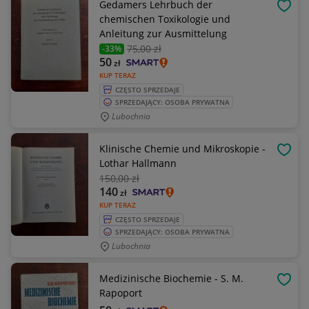
Gedamers Lehrbuch der
OBSE
chemischen Toxikologie und
Anleitung zur Ausmittelung
75
,00 zł
-33%
50
zł
KUP TERAZ
CZĘSTO SPRZEDAJE
SPRZEDAJĄCY: OSOBA PRYWATNA
Lubochnia
Klinische Chemie und Mikroskopie -
OBSE
Lothar Hallmann
150
,00 zł
140
zł
KUP TERAZ
CZĘSTO SPRZEDAJE
SPRZEDAJĄCY: OSOBA PRYWATNA
Lubochnia
Medizinische Biochemie - S. M.
OBSE
Rapoport