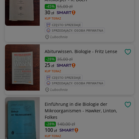
55
,00 zł
-45%
30
zł
KUP TERAZ
CZĘSTO SPRZEDAJE
SPRZEDAJĄCY: OSOBA PRYWATNA
Lubochnia
Abiturwissen. Biologie - Fritz Lense
OBSE
35
,00 zł
-28%
25
zł
KUP TERAZ
CZĘSTO SPRZEDAJE
SPRZEDAJĄCY: OSOBA PRYWATNA
Lubochnia
Einführung in die Biologie der
OBSE
Mikroorganismen - Hawker, Linton,
Folkes
140
,00 zł
-28%
100
zł
KUP TERAZ