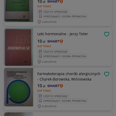
10
zł
KUP TERAZ
CZĘSTO SPRZEDAJE
SPRZEDAJĄCY: OSOBA PRYWATNA
Lubochnia
Leki hormonalne - Jerzy Teter
OBSE
10
zł
KUP TERAZ
CZĘSTO SPRZEDAJE
SPRZEDAJĄCY: OSOBA PRYWATNA
Lubochnia
Farmakoterapia chorób alergicznych
OBSE
- Chyrek-Borowska, Wiśniewska
10
zł
KUP TERAZ
CZĘSTO SPRZEDAJE
SPRZEDAJĄCY: OSOBA PRYWATNA
Lubochnia