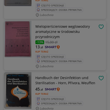
KUP TERAZ
CZĘSTO SPRZEDAJE
SPRZEDAJĄCY: OSOBA PRYWATNA
Lubochnia
Wielopierścieniowe węglowodory
OBSE
aromatyczne w środowisku
przyrodniczym
15
,00 zł
-13%
13
zł
KUP TERAZ
CZĘSTO SPRZEDAJE
SPRZEDAJĄCY: OSOBA PRYWATNA
Lubochnia
Handbuch der Desinfektion und
OBSE
Sterilisation - Horn, Přívora, Weuffen
45
zł
KUP TERAZ
CZĘSTO SPRZEDAJE
SPRZEDAJĄCY: OSOBA PRYWATNA
Lubochnia