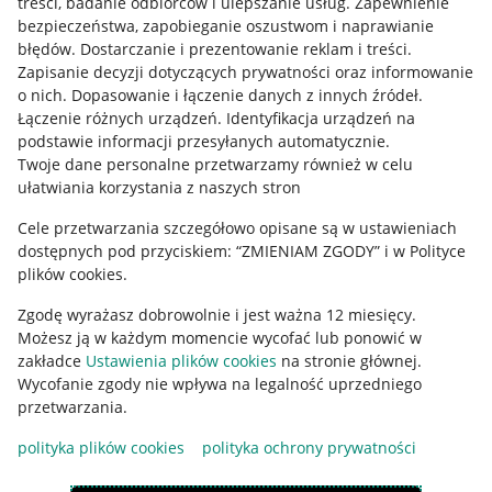
treści, badanie odbiorców i ulepszanie usług
.
Zapewnienie
Mapa miejscowości
bezpieczeństwa, zapobieganie oszustwom i naprawianie
błędów
.
Dostarczanie i prezentowanie reklam i treści
.
Informacje prawne
Zapisanie decyzji dotyczących prywatności oraz informowanie
o nich
.
Dopasowanie i łączenie danych z innych źródeł
.
Regulamin
Łączenie różnych urządzeń
.
Identyfikacja urządzeń na
podstawie informacji przesyłanych automatycznie
.
Polityka plików "cookies"
Twoje dane personalne przetwarzamy również w celu
ułatwiania korzystania z naszych stron
Ustawienia plików "cookies"
Cele przetwarzania szczegółowo opisane są w ustawieniach
Udostępnianie lokalizacji
dostępnych pod przyciskiem: “ZMIENIAM ZGODY” i w Polityce
Informacje dla Aktu o Usługach Cyfrowych
plików cookies.
Zgodę wyrażasz dobrowolnie i jest ważna 12 miesięcy.
Pobierz aplikację
Możesz ją w każdym momencie wycofać lub ponowić w
zakładce
Ustawienia plików cookies
na stronie głównej.
Wycofanie zgody nie wpływa na legalność uprzedniego
przetwarzania.
polityka plików cookies
polityka ochrony prywatności