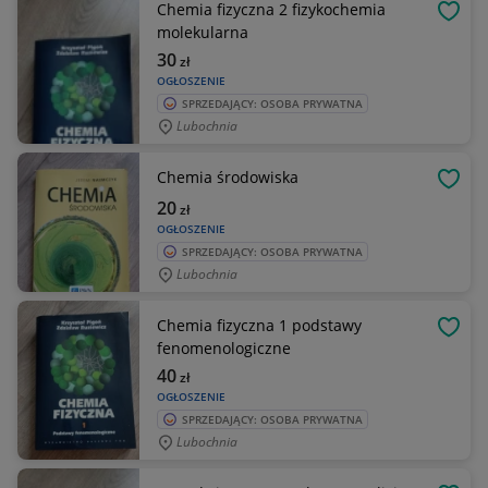
Chemia fizyczna 2 fizykochemia
OBSE
molekularna
30
zł
OGŁOSZENIE
SPRZEDAJĄCY: OSOBA PRYWATNA
Lubochnia
Chemia środowiska
OBSE
20
zł
OGŁOSZENIE
SPRZEDAJĄCY: OSOBA PRYWATNA
Lubochnia
Chemia fizyczna 1 podstawy
OBSE
fenomenologiczne
40
zł
OGŁOSZENIE
SPRZEDAJĄCY: OSOBA PRYWATNA
Lubochnia