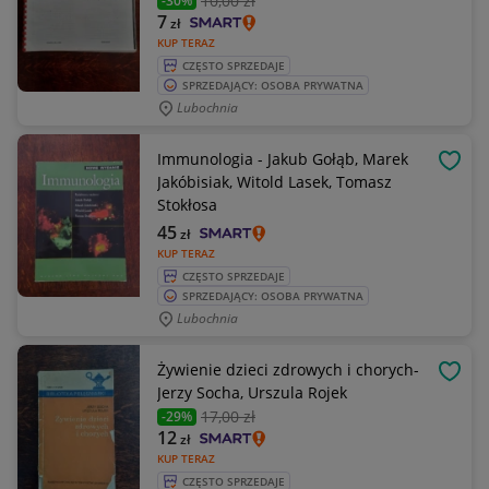
10
,00 zł
-30%
7
zł
KUP TERAZ
CZĘSTO SPRZEDAJE
SPRZEDAJĄCY: OSOBA PRYWATNA
Lubochnia
Immunologia - Jakub Gołąb, Marek
OBSE
Jakóbisiak, Witold Lasek, Tomasz
Stokłosa
45
zł
KUP TERAZ
CZĘSTO SPRZEDAJE
SPRZEDAJĄCY: OSOBA PRYWATNA
Lubochnia
Żywienie dzieci zdrowych i chorych-
OBSE
Jerzy Socha, Urszula Rojek
17
,00 zł
-29%
12
zł
KUP TERAZ
CZĘSTO SPRZEDAJE