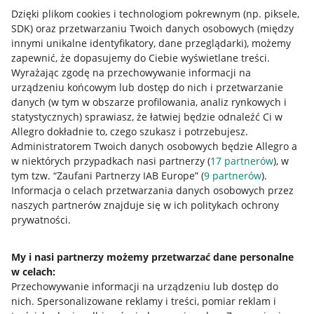
Dzięki plikom cookies i technologiom pokrewnym
(np. piksele,
SDK)
oraz przetwarzaniu Twoich danych osobowych
(między
innymi unikalne identyfikatory, dane przeglądarki)
, możemy
zapewnić, że dopasujemy do Ciebie wyświetlane treści.
Wyrażając zgodę na przechowywanie informacji na
urządzeniu końcowym lub dostęp do nich i przetwarzanie
danych (w tym w obszarze profilowania, analiz rynkowych i
statystycznych) sprawiasz, że łatwiej będzie odnaleźć Ci w
Allegro dokładnie to, czego szukasz i potrzebujesz.
Administratorem Twoich danych osobowych będzie Allegro a
w niektórych przypadkach nasi partnerzy (
17
partnerów
), w
tym tzw. “Zaufani Partnerzy IAB Europe” (
9
partnerów
).
Przydatne informacje
Informacja o celach przetwarzania danych osobowych przez
naszych partnerów znajduje się w ich politykach ochrony
prywatności.
Jak to działa
Napisz do nas
My i nasi partnerzy możemy przetwarzać dane personalne
w celach:
Allegro Gadane dla sprzedających
Przechowywanie informacji na urządzeniu lub dostęp do
Allegro Gadane dla kupujących
nich
.
Spersonalizowane reklamy i treści, pomiar reklam i