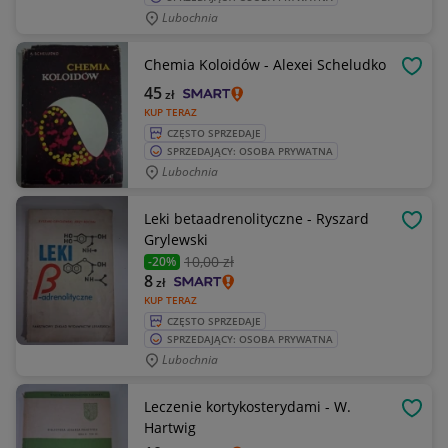
Lubochnia
Chemia Koloidów - Alexei Scheludko
OBSE
45
zł
KUP TERAZ
CZĘSTO SPRZEDAJE
SPRZEDAJĄCY: OSOBA PRYWATNA
Lubochnia
Leki betaadrenolityczne - Ryszard
OBSE
Grylewski
10
,00 zł
-20%
8
zł
KUP TERAZ
CZĘSTO SPRZEDAJE
SPRZEDAJĄCY: OSOBA PRYWATNA
Lubochnia
Leczenie kortykosterydami - W.
OBSE
Hartwig