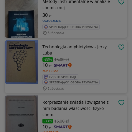
Metody instrumentalne w analizie
OBSE
chemicznej
30
zł
OGŁOSZENIE
SPRZEDAJĄCY: OSOBA PRYWATNA
Lubochnia
Technologia antybiotyków - Jerzy
OBSE
Luba
15
,00 zł
-33%
10
zł
KUP TERAZ
CZĘSTO SPRZEDAJE
SPRZEDAJĄCY: OSOBA PRYWATNA
Lubochnia
Rorpraszanie światła i związane z
OBSE
nim badania właściwości fizyko
chem.
15
,00 zł
-33%
10
zł