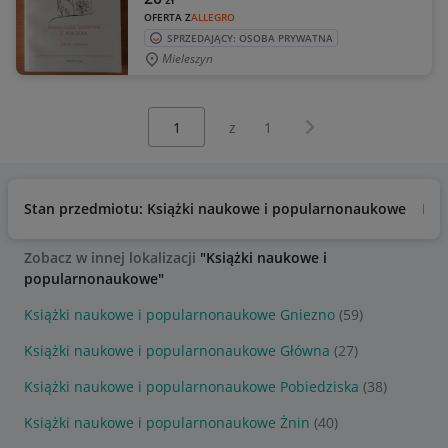
OFERTA Z
ALLEGRO
SPRZEDAJĄCY: OSOBA PRYWATNA
Mieleszyn
Wybierz stronę:
Następna strona
z
1
Stan przedmiotu: Książki naukowe i popularnonaukowe
No
Zobacz w innej lokalizacji
"Książki naukowe i
popularnonaukowe"
Książki naukowe i popularnonaukowe Gniezno
(59)
Książki naukowe i popularnonaukowe Główna
(27)
Książki naukowe i popularnonaukowe Pobiedziska
(38)
Książki naukowe i popularnonaukowe Żnin
(40)