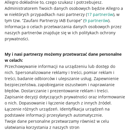
Allegro dokładnie to, czego szukasz i potrzebujesz.
Administratorem Twoich danych osobowych będzie Allegro a
w niektórych przypadkach nasi partnerzy (
17
partnerów
), w
tym tzw. “Zaufani Partnerzy IAB Europe” (
9
partnerów
).
Przydatne informacje
Informacja o celach przetwarzania danych osobowych przez
naszych partnerów znajduje się w ich politykach ochrony
prywatności.
Jak to działa
Napisz do nas
My i nasi partnerzy możemy przetwarzać dane personalne
w celach:
Allegro Gadane dla sprzedających
Przechowywanie informacji na urządzeniu lub dostęp do
Allegro Gadane dla kupujących
nich
.
Spersonalizowane reklamy i treści, pomiar reklam i
treści, badanie odbiorców i ulepszanie usług
.
Zapewnienie
Mapa miejscowości
bezpieczeństwa, zapobieganie oszustwom i naprawianie
błędów
.
Dostarczanie i prezentowanie reklam i treści
.
Informacje prawne
Zapisanie decyzji dotyczących prywatności oraz informowanie
o nich
.
Dopasowanie i łączenie danych z innych źródeł
.
Regulamin
Łączenie różnych urządzeń
.
Identyfikacja urządzeń na
podstawie informacji przesyłanych automatycznie
.
Polityka plików "cookies"
Twoje dane personalne przetwarzamy również w celu
ułatwiania korzystania z naszych stron
Ustawienia plików "cookies"