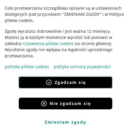
Cele przetwarzania szczegółowo opisane są w ustawieniach
Udostępnianie lokalizacji
dostępnych pod przyciskiem: “ZMIENIAM ZGODY” i w Polityce
Informacje dla Aktu o Usługach Cyfrowych
plików cookies.
Zgodę wyrażasz dobrowolnie i jest ważna 12 miesięcy.
Pobierz aplikację
Możesz ją w każdym momencie wycofać lub ponowić w
zakładce
Ustawienia plików cookies
na stronie głównej.
Wycofanie zgody nie wpływa na legalność uprzedniego
przetwarzania.
polityka plików cookies
polityka ochrony prywatności
Zgadzam się
Nie zgadzam się
Korzystanie z serwisu oznacza akceptację
regulaminu
.
Zmieniam zgody