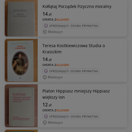
Kołłątaj Porządek Fizyczno moralny
14
zł
OFERTA Z
ALLEGRO
SPRZEDAJĄCY: OSOBA PRYWATNA
Mieleszyn
Teresa Kostkiewiczowa Studia o
Krasickim
14
zł
OFERTA Z
ALLEGRO
SPRZEDAJĄCY: OSOBA PRYWATNA
Mieleszyn
Platon Hippiasz mniejszy Hippiasz
większy Ion
12
zł
OFERTA Z
ALLEGRO
SPRZEDAJĄCY: OSOBA PRYWATNA
Mieleszyn