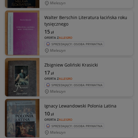
Mieleszyn
Walter Berschin Literatura łacińska roku
tysięcznego
15
zł
OFERTA Z
ALLEGRO
SPRZEDAJĄCY: OSOBA PRYWATNA
Mieleszyn
Zbigniew Goliński Krasicki
17
zł
OFERTA Z
ALLEGRO
SPRZEDAJĄCY: OSOBA PRYWATNA
Mieleszyn
Ignacy Lewandowski Polonia Latina
10
zł
OFERTA Z
ALLEGRO
SPRZEDAJĄCY: OSOBA PRYWATNA
Mieleszyn