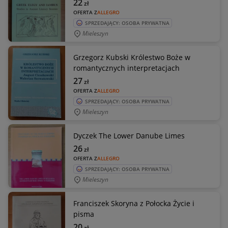
22
zł
OFERTA Z
ALLEGRO
SPRZEDAJĄCY: OSOBA PRYWATNA
Mieleszyn
Grzegorz Kubski Królestwo Boże w
romantycznych interpretacjach
27
zł
OFERTA Z
ALLEGRO
SPRZEDAJĄCY: OSOBA PRYWATNA
Mieleszyn
Dyczek The Lower Danube Limes
26
zł
OFERTA Z
ALLEGRO
SPRZEDAJĄCY: OSOBA PRYWATNA
Mieleszyn
Franciszek Skoryna z Połocka Życie i
pisma
20
zł