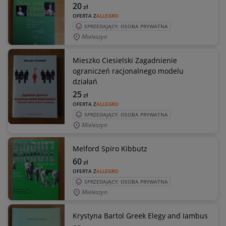
20
zł
OFERTA Z
ALLEGRO
SPRZEDAJĄCY: OSOBA PRYWATNA
Mieleszyn
Mieszko Ciesielski Zagadnienie
ograniczeń racjonalnego modelu
działań
25
zł
OFERTA Z
ALLEGRO
SPRZEDAJĄCY: OSOBA PRYWATNA
Mieleszyn
Melford Spiro Kibbutz
60
zł
OFERTA Z
ALLEGRO
SPRZEDAJĄCY: OSOBA PRYWATNA
Mieleszyn
Krystyna Bartol Greek Elegy and Iambus