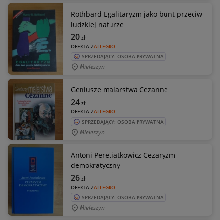
Rothbard Egalitaryzm jako bunt przeciw
ludzkiej naturze
20
zł
OFERTA Z
ALLEGRO
SPRZEDAJĄCY: OSOBA PRYWATNA
Mieleszyn
Geniusze malarstwa Cezanne
24
zł
OFERTA Z
ALLEGRO
SPRZEDAJĄCY: OSOBA PRYWATNA
Mieleszyn
Antoni Peretiatkowicz Cezaryzm
demokratyczny
26
zł
OFERTA Z
ALLEGRO
SPRZEDAJĄCY: OSOBA PRYWATNA
Mieleszyn