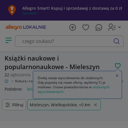
Allegro Smart! Kupuj i sprzedawaj z dostawą za 0 zł
Sprawdź »
Otwórz menu z kategoriami
szukaj
Książki naukowe i
popularnonaukowe - Mieleszyn
POL
22
ogłoszenia
Zamkn
Dodaj swoje wyszukiwania do ulubionych.
okalnie
Kultura i rozrywka
Książki
Książki naukowe i popularnonaukowe
Gdy pojawią się nowe oferty, wyślemy Ci je
mailowo. Ustaw powiadomienia w
ulubionych
Podobne:
książki naukowe i popularnonaukowe
wyszukiwaniach
.
Filtruj
Mieleszyn, Wielkopolskie, +0 km