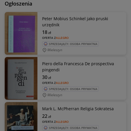
Ogłoszenia
Peter Mobius Schinkel jako pruski
urzędnik
18
zł
OFERTA Z
ALLEGRO
SPRZEDAJĄCY: OSOBA PRYWATNA
Mieleszyn
Piero della Francesca De prospectiva
pingendi
30
zł
OFERTA Z
ALLEGRO
SPRZEDAJĄCY: OSOBA PRYWATNA
Mieleszyn
Mark L. McPherran Religia Sokratesa
22
zł
OFERTA Z
ALLEGRO
SPRZEDAJĄCY: OSOBA PRYWATNA