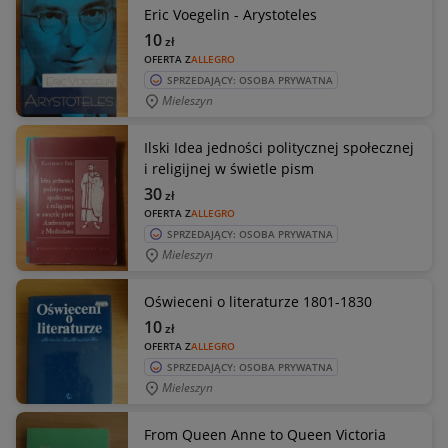
Eric Voegelin - Arystoteles
10
zł
OFERTA Z
ALLEGRO
SPRZEDAJĄCY: OSOBA PRYWATNA
Mieleszyn
Ilski Idea jedności politycznej społecznej
i religijnej w świetle pism
30
zł
OFERTA Z
ALLEGRO
SPRZEDAJĄCY: OSOBA PRYWATNA
Mieleszyn
Oświeceni o literaturze 1801-1830
10
zł
OFERTA Z
ALLEGRO
SPRZEDAJĄCY: OSOBA PRYWATNA
Mieleszyn
From Queen Anne to Queen Victoria