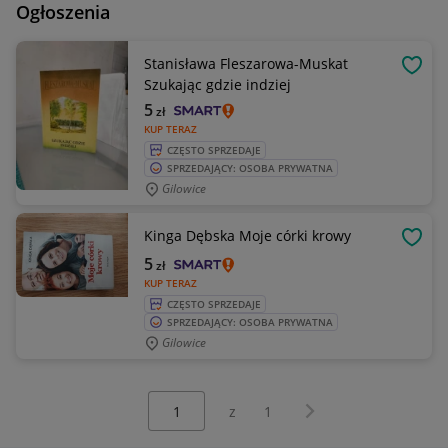
Ogłoszenia
Stanisława Fleszarowa-Muskat
OBSE
Szukając gdzie indziej
5
zł
KUP TERAZ
CZĘSTO SPRZEDAJE
SPRZEDAJĄCY: OSOBA PRYWATNA
Gilowice
Kinga Dębska Moje córki krowy
OBSE
5
zł
KUP TERAZ
CZĘSTO SPRZEDAJE
SPRZEDAJĄCY: OSOBA PRYWATNA
Gilowice
Wybierz stronę:
Następna strona
z
1