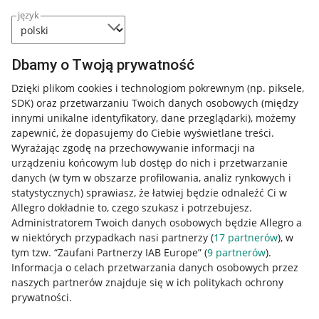
język
Dbamy o Twoją prywatność
Dzięki plikom cookies i technologiom pokrewnym
(np. piksele,
SDK)
oraz przetwarzaniu Twoich danych osobowych
(między
innymi unikalne identyfikatory, dane przeglądarki)
, możemy
zapewnić, że dopasujemy do Ciebie wyświetlane treści.
Wyrażając zgodę na przechowywanie informacji na
urządzeniu końcowym lub dostęp do nich i przetwarzanie
danych (w tym w obszarze profilowania, analiz rynkowych i
statystycznych) sprawiasz, że łatwiej będzie odnaleźć Ci w
Allegro dokładnie to, czego szukasz i potrzebujesz.
Administratorem Twoich danych osobowych będzie Allegro a
w niektórych przypadkach nasi partnerzy (
17
partnerów
), w
tym tzw. “Zaufani Partnerzy IAB Europe” (
9
partnerów
).
Przydatne informacje
Informacja o celach przetwarzania danych osobowych przez
naszych partnerów znajduje się w ich politykach ochrony
prywatności.
Jak to działa