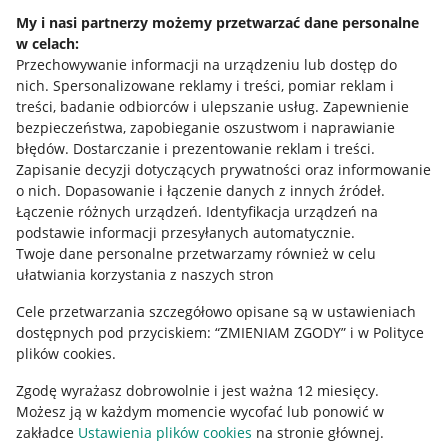
Napisz do nas
My i nasi partnerzy możemy przetwarzać dane personalne
w celach:
Allegro Gadane dla sprzedających
Przechowywanie informacji na urządzeniu lub dostęp do
Allegro Gadane dla kupujących
nich
.
Spersonalizowane reklamy i treści, pomiar reklam i
treści, badanie odbiorców i ulepszanie usług
.
Zapewnienie
Mapa miejscowości
bezpieczeństwa, zapobieganie oszustwom i naprawianie
błędów
.
Dostarczanie i prezentowanie reklam i treści
.
Informacje prawne
Zapisanie decyzji dotyczących prywatności oraz informowanie
o nich
.
Dopasowanie i łączenie danych z innych źródeł
.
Regulamin
Łączenie różnych urządzeń
.
Identyfikacja urządzeń na
podstawie informacji przesyłanych automatycznie
.
Polityka plików "cookies"
Twoje dane personalne przetwarzamy również w celu
ułatwiania korzystania z naszych stron
Ustawienia plików "cookies"
Cele przetwarzania szczegółowo opisane są w ustawieniach
Udostępnianie lokalizacji
dostępnych pod przyciskiem: “ZMIENIAM ZGODY” i w Polityce
Informacje dla Aktu o Usługach Cyfrowych
plików cookies.
Zgodę wyrażasz dobrowolnie i jest ważna 12 miesięcy.
Pobierz aplikację
Możesz ją w każdym momencie wycofać lub ponowić w
zakładce
Ustawienia plików cookies
na stronie głównej.