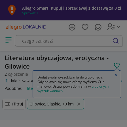
Allegro Smart! Kupuj i sprzedawaj z dostawą za 0 zł
Sprawdź »
Otwórz menu z kategoriami
szukaj
Literatura obyczajowa, erotyczna -
Gilowice
POL
2
ogłoszenia
Zamkn
Dodaj swoje wyszukiwania do ulubionych.
ro Lokalnie
Kultura i rozrywka
Książki
Literatura obyczajowa, erotyczna
Gdy pojawią się nowe oferty, wyślemy Ci je
mailowo. Ustaw powiadomienia w
ulubionych
Podobne:
literatura obyczajowa erotyczna
wyszukiwaniach
.
Filtruj
Gilowice, Śląskie, +0 km