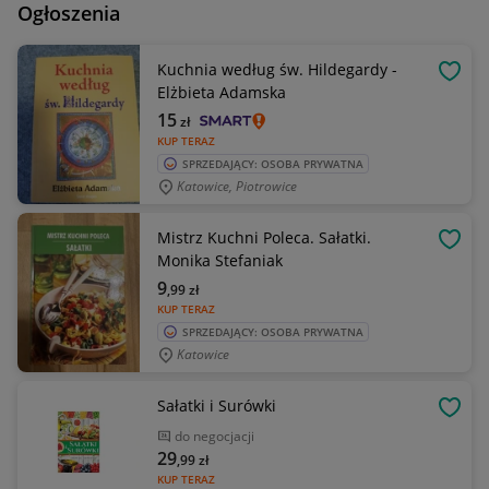
Ogłoszenia
Kuchnia według św. Hildegardy -
OBSE
Elżbieta Adamska
15
zł
KUP TERAZ
SPRZEDAJĄCY: OSOBA PRYWATNA
Katowice, Piotrowice
Mistrz Kuchni Poleca. Sałatki.
OBSE
Monika Stefaniak
9
,99
zł
KUP TERAZ
SPRZEDAJĄCY: OSOBA PRYWATNA
Katowice
Sałatki i Surówki
OBSE
do negocjacji
29
,99
zł
KUP TERAZ