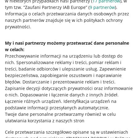
w niektórych przypadkach nasi partnerzy (
17
partnerów
), w
tym tzw. “Zaufani Partnerzy IAB Europe” (
9
partnerów
).
Przydatne informacje
Informacja o celach przetwarzania danych osobowych przez
naszych partnerów znajduje się w ich politykach ochrony
prywatności.
Jak to działa
Napisz do nas
My i nasi partnerzy możemy przetwarzać dane personalne
w celach:
Allegro Gadane dla sprzedających
Przechowywanie informacji na urządzeniu lub dostęp do
Allegro Gadane dla kupujących
nich
.
Spersonalizowane reklamy i treści, pomiar reklam i
treści, badanie odbiorców i ulepszanie usług
.
Zapewnienie
Mapa miejscowości
bezpieczeństwa, zapobieganie oszustwom i naprawianie
błędów
.
Dostarczanie i prezentowanie reklam i treści
.
Informacje prawne
Zapisanie decyzji dotyczących prywatności oraz informowanie
o nich
.
Dopasowanie i łączenie danych z innych źródeł
.
Regulamin
Łączenie różnych urządzeń
.
Identyfikacja urządzeń na
podstawie informacji przesyłanych automatycznie
.
Polityka plików "cookies"
Twoje dane personalne przetwarzamy również w celu
ułatwiania korzystania z naszych stron
Ustawienia plików "cookies"
Cele przetwarzania szczegółowo opisane są w ustawieniach
Udostępnianie lokalizacji