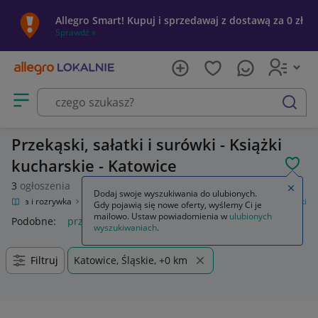
Allegro Smart! Kupuj i sprzedawaj z dostawą za 0 zł
Sprawdź »
Otwórz menu z kategoriami
szukaj
Przekąski, sałatki i surówki - Książki
kucharskie - Katowice
POL
3
ogłoszenia
Zamkn
Dodaj swoje wyszukiwania do ulubionych.
Kultura i rozrywka
Książki
Kuchnia, potrawy
Przekąski, sałatki i surówki
Gdy pojawią się nowe oferty, wyślemy Ci je
mailowo. Ustaw powiadomienia w
ulubionych
Podobne:
przekąski sałatki i surówki
wyszukiwaniach
.
Filtruj
Katowice, Śląskie, +0 km