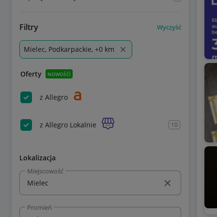
Filtry
Wyczyść
Mielec, Podkarpackie, +0 km
Oferty
NOWOŚĆ!
z Allegro
z Allegro Lokalnie
10
Lokalizacja
Miejscowość
Promień