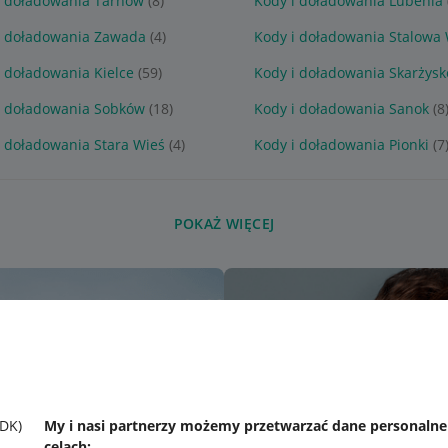
i doładowania Tarnów
(8)
Kody i doładowania Lubenia
i doładowania Zawada
(4)
Kody i doładowania Stalowa
i doładowania Kielce
(59)
Kody i doładowania Skarżysk
i doładowania Sobków
(18)
Kody i doładowania Sanok
(8
i doładowania Stara Wieś
(4)
Kody i doładowania Pionki
(7
POKAŻ WIĘCEJ
SDK)
My i nasi partnerzy możemy przetwarzać dane personaln
celach: