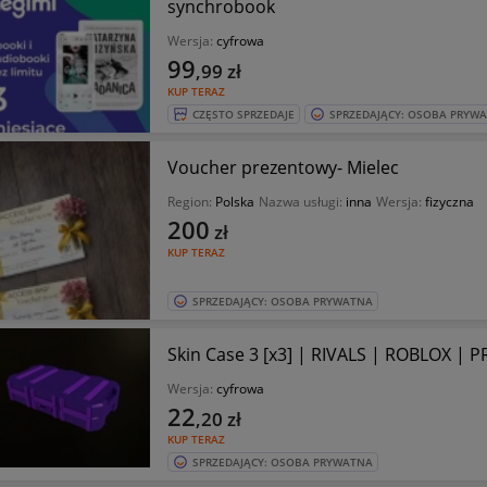
synchrobook
Wersja:
cyfrowa
99
,99
zł
KUP TERAZ
CZĘSTO SPRZEDAJE
SPRZEDAJĄCY: OSOBA PRYW
Voucher prezentowy- Mielec
Region:
Polska
Nazwa usługi:
inna
Wersja:
fizyczna
200
zł
KUP TERAZ
SPRZEDAJĄCY: OSOBA PRYWATNA
Skin Case 3 [x3] | RIVALS | ROBLOX |
Wersja:
cyfrowa
22
,20
zł
KUP TERAZ
SPRZEDAJĄCY: OSOBA PRYWATNA