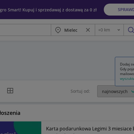
SPRAW
egro Smart! Kupuj i sprzedawaj z dostawą za 0 zł
Miasto
Wyczyść frazę
+
0
km
Odległość
szu
Dodaj sw
Gdy poja
mailowo
wyszuki
k listy
Widok siatki
Sortuj od:
łoszenia
Karta podarunkowa Legimi 3 miesiace 