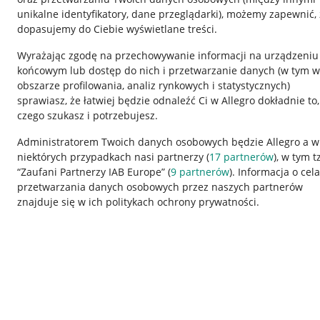
unikalne identyfikatory, dane przeglądarki)
, możemy zapewnić, 
dopasujemy do Ciebie wyświetlane treści.
Wyrażając zgodę na przechowywanie informacji na urządzeniu
końcowym lub dostęp do nich i przetwarzanie danych (w tym w
obszarze profilowania, analiz rynkowych i statystycznych)
sprawiasz, że łatwiej będzie odnaleźć Ci w Allegro dokładnie to,
Nawigacja
czego szukasz i potrzebujesz.
Przydatne informacje
Informacje p
Administratorem Twoich danych osobowych będzie Allegro a w
niektórych przypadkach nasi partnerzy (
17
partnerów
), w tym t
Jak to działa
Regulamin
“Zaufani Partnerzy IAB Europe” (
9
partnerów
). Informacja o cel
Napisz do nas
Polityka plików
przetwarzania danych osobowych przez naszych partnerów
znajduje się w ich politykach ochrony prywatności.
Allegro Gadane dla sprzedających
Ustawienia plik
Allegro Gadane dla kupujących
Udostępnianie l
Mapa miejscowości
Informacje dla