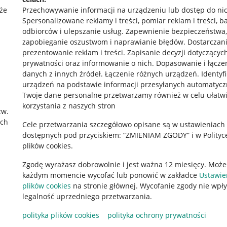
że
Przechowywanie informacji na urządzeniu lub dostęp do ni
Spersonalizowane reklamy i treści, pomiar reklam i treści, b
odbiorców i ulepszanie usług
.
Zapewnienie bezpieczeństwa,
zapobieganie oszustwom i naprawianie błędów
.
Dostarczani
prezentowanie reklam i treści
.
Zapisanie decyzji dotyczącyc
prywatności oraz informowanie o nich
.
Dopasowanie i łącze
danych z innych źródeł
.
Łączenie różnych urządzeń
.
Identyf
urządzeń na podstawie informacji przesyłanych automatycz
rawne
Pobierz aplikację
Twoje dane personalne przetwarzamy również w celu ułatw
korzystania z naszych stron
zw.
ach
Cele przetwarzania szczegółowo opisane są w ustawieniach
 "cookies"
dostępnych pod przyciskiem: “ZMIENIAM ZGODY” i w Polityc
plików cookies.
ów "cookies"
Zgodę wyrażasz dobrowolnie i jest ważna 12 miesięcy. Może
okalizacji
każdym momencie wycofać lub ponowić w zakładce
Ustawie
 Aktu o Usługach Cyfrowych
plików cookies
na stronie głównej. Wycofanie zgody nie wpł
legalność uprzedniego przetwarzania.
polityka plików cookies
polityka ochrony prywatności