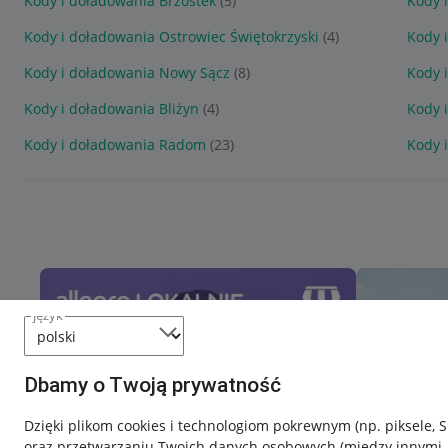
Kody i doładowania Brzostek
(5)
Kody 
Kody i doładowania Ostrowiec Świętokrzyski
(4)
Kody 
Kody i doładowania Nowy Sącz
(8)
Kody 
Kody i doładowania Bliżyn
(4)
Kody 
Kody i doładowania Radom
(23)
Kody 
język
Dbamy o Twoją prywatność
Dzięki plikom cookies i technologiom pokrewnym
(np. piksele, 
oraz przetwarzaniu Twoich danych osobowych
(między innymi