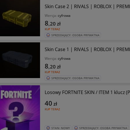
Skin Case 2 | RIVALS | ROBLOX | PRE
Wersja:
cyfrowa
8
,20
zł
KUP TERAZ
SPRZEDAJĄCY: OSOBA PRYWATNA
Skin Case 1 | RIVALS | ROBLOX | PRE
Wersja:
cyfrowa
8
,20
zł
KUP TERAZ
SPRZEDAJĄCY: OSOBA PRYWATNA
Losowy FORTNITE SKIN / ITEM 1 klucz (
40
zł
KUP TERAZ
STAN: NOWY
SPRZEDAJĄCY: OSOBA PRYWATNA