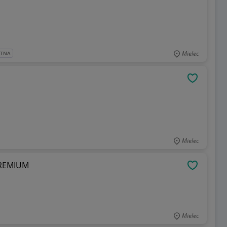
Mielec
ATNA
OBSERWU
Mielec
 PREMIUM
OBSERWU
Mielec