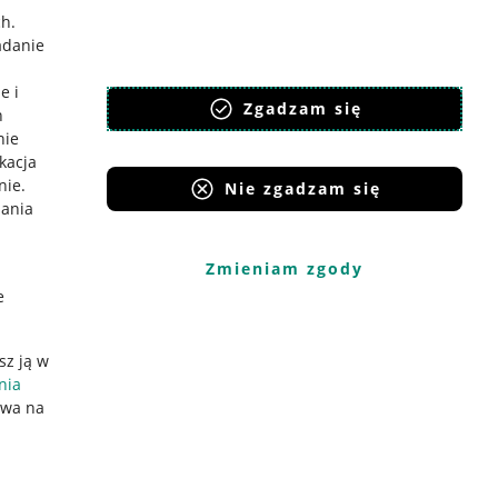
ch
.
adanie
e i
Zgadzam się
h
nie
ikacja
nie
.
Nie zgadzam się
iania
Zmieniam zgody
e
sz ją w
nia
ywa na