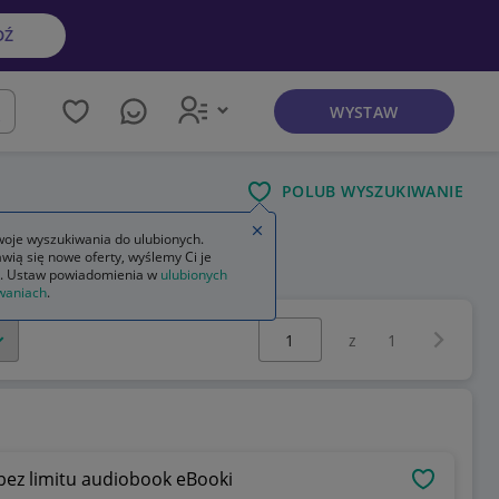
DŹ
WYSTAW
kaj
POLUB WYSZUKIWANIE
Zamknij wskazówkę
oje wyszukiwania do ulubionych.
wią się nowe oferty, wyślemy Ci je
. Ustaw powiadomienia w
ulubionych
waniach
.
Wybierz stronę:
Następna 
z
1
bez limitu audiobook eBooki
OBSERWU