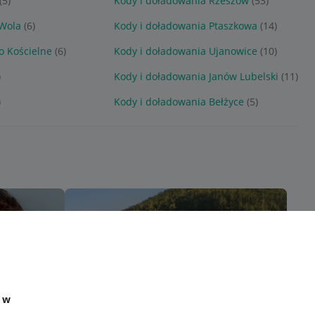
(5)
Kody i doładowania Rzeszów
(53)
 Wola
(6)
Kody i doładowania Ptaszkowa
(14)
o Kościelne
(6)
Kody i doładowania Ujanowice
(10)
)
Kody i doładowania Janów Lubelski
(11)
)
Kody i doładowania Bełżyce
(5)
e w