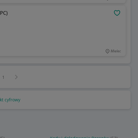
(PC)
OBSERWU
Mielec
Następna strona
z
1
kt cyfrowy