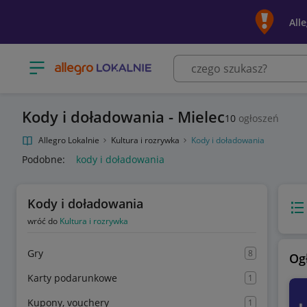
All
Otwórz menu z kategoriami
Kody i doładowania - Mielec
10
ogłoszeń
Allegro Lokalnie
Kultura i rozrywka
Kody i doładowania
Podobne:
kody i doładowania
Kody i doładowania
Wido
wróć do
Kultura i rozrywka
Gry
8
Og
Karty podarunkowe
1
Kupony, vouchery
1