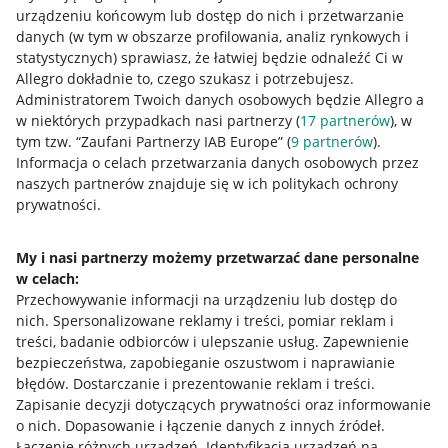
urządzeniu końcowym lub dostęp do nich i przetwarzanie
danych (w tym w obszarze profilowania, analiz rynkowych i
statystycznych) sprawiasz, że łatwiej będzie odnaleźć Ci w
Allegro dokładnie to, czego szukasz i potrzebujesz.
Przydatne informacje
Administratorem Twoich danych osobowych będzie Allegro a
w niektórych przypadkach nasi partnerzy (
17
partnerów
), w
Jak to działa
tym tzw. “Zaufani Partnerzy IAB Europe” (
9
partnerów
).
Informacja o celach przetwarzania danych osobowych przez
Napisz do nas
naszych partnerów znajduje się w ich politykach ochrony
prywatności.
Allegro Gadane dla sprzedających
Allegro Gadane dla kupujących
My i nasi partnerzy możemy przetwarzać dane personalne
w celach:
Mapa miejscowości
Przechowywanie informacji na urządzeniu lub dostęp do
nich
.
Spersonalizowane reklamy i treści, pomiar reklam i
Informacje prawne
treści, badanie odbiorców i ulepszanie usług
.
Zapewnienie
bezpieczeństwa, zapobieganie oszustwom i naprawianie
Regulamin
błędów
.
Dostarczanie i prezentowanie reklam i treści
.
Zapisanie decyzji dotyczących prywatności oraz informowanie
Polityka plików "cookies"
o nich
.
Dopasowanie i łączenie danych z innych źródeł
.
Ustawienia plików "cookies"
Łączenie różnych urządzeń
.
Identyfikacja urządzeń na