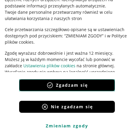
podstawie informacji przesyłanych automatycznie
.
Udostępnianie lokalizacji
Twoje dane personalne przetwarzamy również w celu
ułatwiania korzystania z naszych stron
Informacje dla Aktu o Usługach Cyfrowych
Cele przetwarzania szczegółowo opisane są w ustawieniach
Pobierz aplikację
dostępnych pod przyciskiem: “ZMIENIAM ZGODY” i w Polityce
plików cookies.
Zgodę wyrażasz dobrowolnie i jest ważna 12 miesięcy.
Możesz ją w każdym momencie wycofać lub ponowić w
zakładce
Ustawienia plików cookies
na stronie głównej.
Wycofanie zgody nie wpływa na legalność uprzedniego
przetwarzania.
Zgadzam się
polityka plików cookies
polityka ochrony prywatności
Nie zgadzam się
Korzystanie z serwisu oznacza akceptację
regulaminu
.
Zmieniam zgody