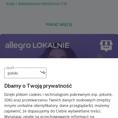
Kody i doładowania Myślenice
(10)
POKAŻ WIĘCEJ
język
Dbamy o Twoją prywatność
Dzięki plikom cookies i technologiom pokrewnym
(np. piksele,
SDK)
oraz przetwarzaniu Twoich danych osobowych
(między
innymi unikalne identyfikatory, dane przeglądarki)
, możemy
zapewnić, że dopasujemy do Ciebie wyświetlane treści.
Wyrażając zgodę na przechowywanie informacji na