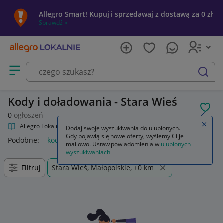
Allegro Smart! Kupuj i sprzedawaj z dostawą za 0 zł
Sprawdź »
Otwórz menu z kategoriami
szukaj
Kody i doładowania - Stara Wieś
POL
0
ogłoszeń
Zamkn
Allegro Lokalnie
Kultura i rozrywka
Kody i doładowania
Dodaj swoje wyszukiwania do ulubionych.
Gdy pojawią się nowe oferty, wyślemy Ci je
Podobne:
kody i doładowania
mailowo. Ustaw powiadomienia w
ulubionych
wyszukiwaniach
.
Filtruj
Stara Wieś, Małopolskie, +0 km