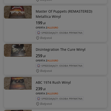
Master Of Puppets (REMASTERED)
Metallica Winyl
199
zł
OFERTA Z
ALLEGRO
SPRZEDAJĄCY: OSOBA PRYWATNA
Białystok
Disintegration The Cure Winyl
259
zł
OFERTA Z
ALLEGRO
SPRZEDAJĄCY: OSOBA PRYWATNA
Białystok
ABC 1974 Rush Winyl
239
zł
OFERTA Z
ALLEGRO
SPRZEDAJĄCY: OSOBA PRYWATNA
Białystok