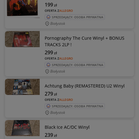
199
zł
OFERTA Z
ALLEGRO
SPRZEDAJĄCY: OSOBA PRYWATNA
Białystok
Pornography The Cure Winyl + BONUS
TRACKS 2LP !
299
zł
OFERTA Z
ALLEGRO
SPRZEDAJĄCY: OSOBA PRYWATNA
Białystok
Achtung Baby (REMASTERED) U2 Winyl
279
zł
OFERTA Z
ALLEGRO
SPRZEDAJĄCY: OSOBA PRYWATNA
Białystok
Black Ice AC/DC Winyl
239
zł