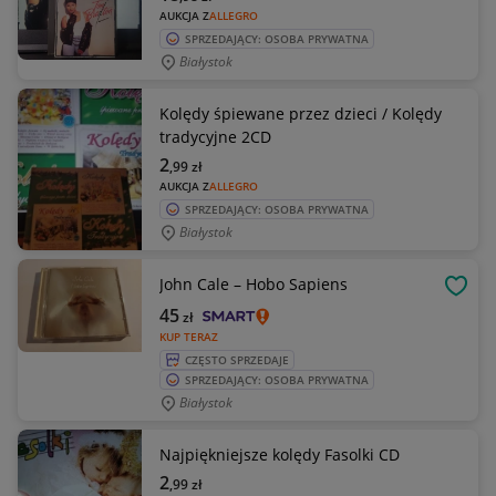
AUKCJA Z
ALLEGRO
SPRZEDAJĄCY: OSOBA PRYWATNA
Białystok
Kolędy śpiewane przez dzieci / Kolędy
tradycyjne 2CD
2
,99
zł
AUKCJA Z
ALLEGRO
SPRZEDAJĄCY: OSOBA PRYWATNA
Białystok
John Cale – Hobo Sapiens
OBSE
45
zł
KUP TERAZ
CZĘSTO SPRZEDAJE
SPRZEDAJĄCY: OSOBA PRYWATNA
Białystok
Najpiękniejsze kolędy Fasolki CD
2
,99
zł