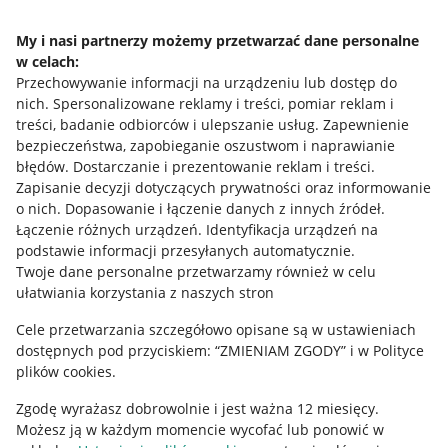
Napisz do nas
My i nasi partnerzy możemy przetwarzać dane personalne
w celach:
Allegro Gadane dla sprzedających
Przechowywanie informacji na urządzeniu lub dostęp do
Allegro Gadane dla kupujących
nich
.
Spersonalizowane reklamy i treści, pomiar reklam i
treści, badanie odbiorców i ulepszanie usług
.
Zapewnienie
Mapa miejscowości
bezpieczeństwa, zapobieganie oszustwom i naprawianie
błędów
.
Dostarczanie i prezentowanie reklam i treści
.
Informacje prawne
Zapisanie decyzji dotyczących prywatności oraz informowanie
o nich
.
Dopasowanie i łączenie danych z innych źródeł
.
Regulamin
Łączenie różnych urządzeń
.
Identyfikacja urządzeń na
podstawie informacji przesyłanych automatycznie
.
Polityka plików "cookies"
Twoje dane personalne przetwarzamy również w celu
ułatwiania korzystania z naszych stron
Ustawienia plików "cookies"
Cele przetwarzania szczegółowo opisane są w ustawieniach
Udostępnianie lokalizacji
dostępnych pod przyciskiem: “ZMIENIAM ZGODY” i w Polityce
Informacje dla Aktu o Usługach Cyfrowych
plików cookies.
Zgodę wyrażasz dobrowolnie i jest ważna 12 miesięcy.
Pobierz aplikację
Możesz ją w każdym momencie wycofać lub ponowić w