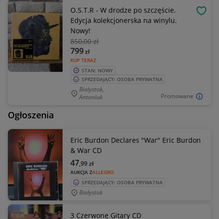
O.S.T.R - W drodze po szczęście.
OBSE
Edycja kolekcjonerska na winylu.
Nowy!
850
,00 zł
799
zł
KUP TERAZ
STAN: NOWY
SPRZEDAJĄCY: OSOBA PRYWATNA
Białystok,
Promowane
Antoniuk
Ogłoszenia
Eric Burdon Declares "War" Eric Burdon
& War CD
47
,99
zł
AUKCJA Z
ALLEGRO
SPRZEDAJĄCY: OSOBA PRYWATNA
Białystok
3 Czerwone Gitary CD