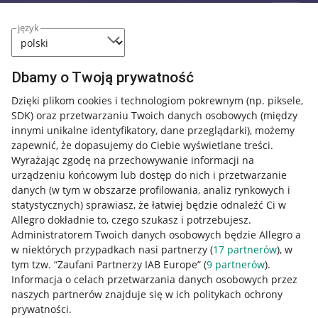
język
Dbamy o Twoją prywatność
Dzięki plikom cookies i technologiom pokrewnym
(np. piksele,
SDK)
oraz przetwarzaniu Twoich danych osobowych
(między
innymi unikalne identyfikatory, dane przeglądarki)
, możemy
zapewnić, że dopasujemy do Ciebie wyświetlane treści.
Wyrażając zgodę na przechowywanie informacji na
urządzeniu końcowym lub dostęp do nich i przetwarzanie
danych (w tym w obszarze profilowania, analiz rynkowych i
statystycznych) sprawiasz, że łatwiej będzie odnaleźć Ci w
Allegro dokładnie to, czego szukasz i potrzebujesz.
Administratorem Twoich danych osobowych będzie Allegro a
w niektórych przypadkach nasi partnerzy (
17
partnerów
), w
tym tzw. “Zaufani Partnerzy IAB Europe” (
9
partnerów
).
Przydatne informacje
Informacja o celach przetwarzania danych osobowych przez
naszych partnerów znajduje się w ich politykach ochrony
prywatności.
Jak to działa