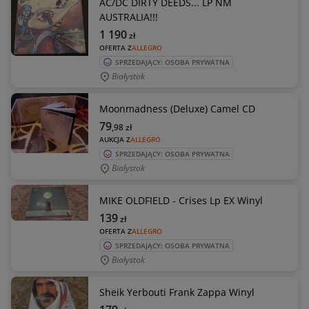
AC/DC DIRTY DEEDS... LP NM
AUSTRALIA!!!
1 190
zł
OFERTA Z
ALLEGRO
SPRZEDAJĄCY: OSOBA PRYWATNA
Białystok
Moonmadness (Deluxe) Camel CD
79
,98
zł
AUKCJA Z
ALLEGRO
SPRZEDAJĄCY: OSOBA PRYWATNA
Białystok
MIKE OLDFIELD - Crises Lp EX Winyl
139
zł
OFERTA Z
ALLEGRO
SPRZEDAJĄCY: OSOBA PRYWATNA
Białystok
Sheik Yerbouti Frank Zappa Winyl