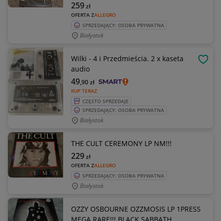
259
zł
OFERTA Z
ALLEGRO
SPRZEDAJĄCY: OSOBA PRYWATNA
Białystok
Wilki - 4 i Przedmieścia. 2 x kaseta
OBSE
audio
49
,90
zł
KUP TERAZ
CZĘSTO SPRZEDAJE
SPRZEDAJĄCY: OSOBA PRYWATNA
Białystok
THE CULT CEREMONY LP NM!!!
229
zł
OFERTA Z
ALLEGRO
SPRZEDAJĄCY: OSOBA PRYWATNA
Białystok
OZZY OSBOURNE OZZMOSIS LP 1PRESS
MEGA RARE!!! BLACK SABBATH