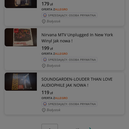
179
zł
OFERTA Z
ALLEGRO
SPRZEDAJĄCY: OSOBA PRYWATNA
Białystok
Nirvana MTV Unplugged In New York
Winyl Jak nowa !
199
zł
OFERTA Z
ALLEGRO
SPRZEDAJĄCY: OSOBA PRYWATNA
Białystok
SOUNDGARDEN-LOUDER THAN LOVE
AUDIOPHILE JAK NOWA !
119
zł
OFERTA Z
ALLEGRO
SPRZEDAJĄCY: OSOBA PRYWATNA
Białystok
Wybierz stronę:
Następna strona