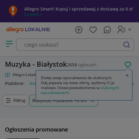
Allegro Smart! Kupuj i sprzedawaj z dostawą za 0 zł
Sprawdź »
Otwórz menu z kategoriami
szukaj
Muzyka - Białystok
2658
ogłoszeń
POL
Allegro Lokalnie
Kultura i rozrywka
Muzyka
Zamkn
Dodaj swoje wyszukiwania do ulubionych.
Gdy pojawią się nowe oferty, wyślemy Ci je
Podobne:
muzyka
płyty cd muzyka
pendrive muzyka
magn
mailowo. Ustaw powiadomienia w
ulubionych
wyszukiwaniach
.
Filtruj
Białystok, Podlaskie, +0 km
Ogłoszenia promowane