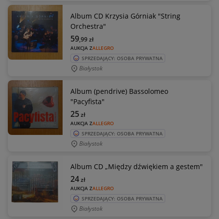
Album CD Krzysia Górniak "String
Orchestra"
59
,99
zł
AUKCJA Z
ALLEGRO
SPRZEDAJĄCY: OSOBA PRYWATNA
Białystok
Album (pendrive) Bassolomeo
"Pacyfista"
25
zł
AUKCJA Z
ALLEGRO
SPRZEDAJĄCY: OSOBA PRYWATNA
Białystok
Album CD „Między dźwiękiem a gestem"
24
zł
AUKCJA Z
ALLEGRO
SPRZEDAJĄCY: OSOBA PRYWATNA
Białystok