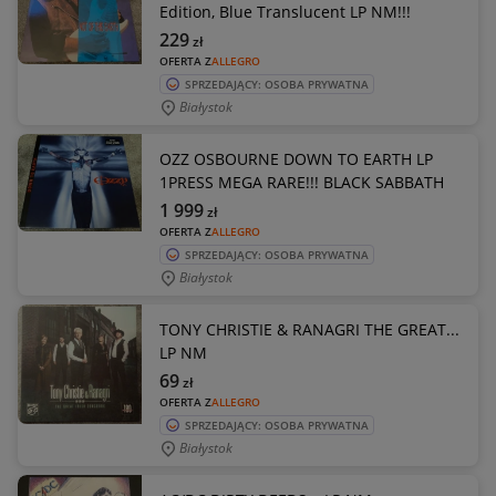
Edition, Blue Translucent LP NM!!!
229
zł
OFERTA Z
ALLEGRO
SPRZEDAJĄCY: OSOBA PRYWATNA
Białystok
OZZ OSBOURNE DOWN TO EARTH LP
1PRESS MEGA RARE!!! BLACK SABBATH
1 999
zł
OFERTA Z
ALLEGRO
SPRZEDAJĄCY: OSOBA PRYWATNA
Białystok
TONY CHRISTIE & RANAGRI THE GREAT...
LP NM
69
zł
OFERTA Z
ALLEGRO
SPRZEDAJĄCY: OSOBA PRYWATNA
Białystok