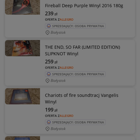
Fireball Deep Purple Winyl 2016 180g
239
zł
OFERTA Z
ALLEGRO
SPRZEDAJĄCY: OSOBA PRYWATNA
Białystok
THE END, SO FAR (LIMITED EDITION)
SLIPKNOT Winyl
259
zł
OFERTA Z
ALLEGRO
SPRZEDAJĄCY: OSOBA PRYWATNA
Białystok
Chariots of fire soundtracj Vangelis
Winyl
199
zł
OFERTA Z
ALLEGRO
SPRZEDAJĄCY: OSOBA PRYWATNA
Białystok