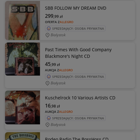
SBB FOLLOW MY DREAM DVD
299
,99
zł
OFERTA Z
ALLEGRO
SPRZEDAJĄCY: OSOBA PRYWATNA
Bialystok
Past Times With Good Company
Blackmore's Night CD
45
,99
zł
AUKCJA Z
ALLEGRO
SPRZEDAJĄCY: OSOBA PRYWATNA
Białystok
Kuschelrock 10 Various Artists CD
16
,98
zł
AUKCJA Z
ALLEGRO
SPRZEDAJĄCY: OSOBA PRYWATNA
Białystok
Rodeo Radio The BossHoss CD