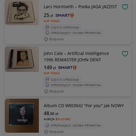
Lars Horntveth – Pooka JAGA JAZZIST
OBSE
25
zł
KUP TERAZ
CZĘSTO SPRZEDAJE
SPRZEDAJĄCY: OSOBA PRYWATNA
Białystok
John Cale – Artificial Intelligence
OBSE
1996 REMASTER JOHN DENT
149
zł
KUP TERAZ
CZĘSTO SPRZEDAJE
SPRZEDAJĄCY: OSOBA PRYWATNA
Białystok
Album CD WRONG! "For you" jak NOWY
48
,90
zł
AUKCJA Z
ALLEGRO
SPRZEDAJĄCY: OSOBA PRYWATNA
Białystok