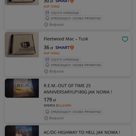
50
zł
KUP TERAZ
CZĘSTO SPRZEDAJE
SPRZEDAJĄCY: OSOBA PRYWATNA
Białystok
Fleetwood Mac – Tusk
OBSE
36
zł
KUP TERAZ
CZĘSTO SPRZEDAJE
SPRZEDAJĄCY: OSOBA PRYWATNA
Białystok
R.E.M.-OUT OF TIME 25
ANNIVERSARYLP180G JAK NOWA !
179
zł
OFERTA Z
ALLEGRO
SPRZEDAJĄCY: OSOBA PRYWATNA
Białystok
AC/DC-HIGHWAY TO HELL JAK NOWA !