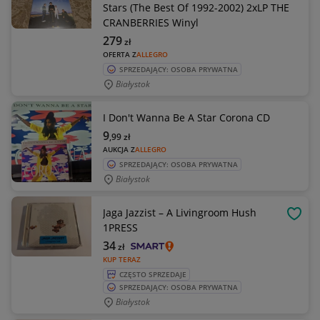
Stars (The Best Of 1992-2002) 2xLP THE
CRANBERRIES Winyl
279
zł
OFERTA Z
ALLEGRO
SPRZEDAJĄCY: OSOBA PRYWATNA
Białystok
I Don't Wanna Be A Star Corona CD
9
,99
zł
AUKCJA Z
ALLEGRO
SPRZEDAJĄCY: OSOBA PRYWATNA
Białystok
Jaga Jazzist – A Livingroom Hush
OBSE
1PRESS
34
zł
KUP TERAZ
CZĘSTO SPRZEDAJE
SPRZEDAJĄCY: OSOBA PRYWATNA
Białystok