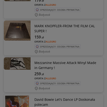
179
zł
OFERTA Z
ALLEGRO
SPRZEDAJĄCY: OSOBA PRYWATNA
Białystok
MARK KNOPFLER-FROM THE FILM CAL
SUPER !
159
zł
OFERTA Z
ALLEGRO
SPRZEDAJĄCY: OSOBA PRYWATNA
Białystok
Mezzanine Massive Attack Winyl Made
in Germany !
259
zł
OFERTA Z
ALLEGRO
SPRZEDAJĄCY: OSOBA PRYWATNA
Białystok
David Bowie Let's Dance LP Doskonała
polecam