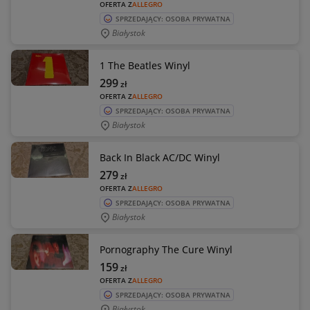
OFERTA Z
ALLEGRO
SPRZEDAJĄCY: OSOBA PRYWATNA
Białystok
1 The Beatles Winyl
299
zł
OFERTA Z
ALLEGRO
SPRZEDAJĄCY: OSOBA PRYWATNA
Białystok
Back In Black AC/DC Winyl
279
zł
OFERTA Z
ALLEGRO
SPRZEDAJĄCY: OSOBA PRYWATNA
Białystok
Pornography The Cure Winyl
159
zł
OFERTA Z
ALLEGRO
SPRZEDAJĄCY: OSOBA PRYWATNA
Białystok