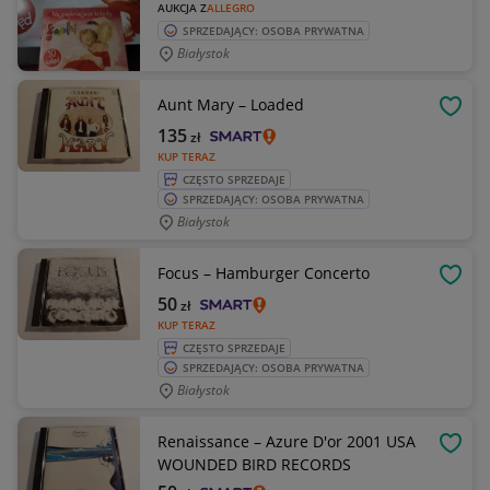
AUKCJA Z
ALLEGRO
SPRZEDAJĄCY: OSOBA PRYWATNA
Białystok
Aunt Mary – Loaded
OBSE
135
zł
KUP TERAZ
CZĘSTO SPRZEDAJE
SPRZEDAJĄCY: OSOBA PRYWATNA
Białystok
Focus – Hamburger Concerto
OBSE
50
zł
KUP TERAZ
CZĘSTO SPRZEDAJE
SPRZEDAJĄCY: OSOBA PRYWATNA
Białystok
Renaissance – Azure D'or 2001 USA
OBSE
WOUNDED BIRD RECORDS