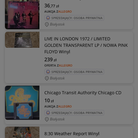
36
,77
zł
AUKCJA Z
ALLEGRO
SPRZEDAJĄCY: OSOBA PRYWATNA
Białystok
LIVE IN LONDON 1972 / LIMITED
GOLDEN TRANSPARENT LP / NOWA PINK
FLOYD Winyl
239
zł
OFERTA Z
ALLEGRO
SPRZEDAJĄCY: OSOBA PRYWATNA
Białystok
Chicago Transit Authority Chicago CD
10
zł
AUKCJA Z
ALLEGRO
SPRZEDAJĄCY: OSOBA PRYWATNA
Białystok
8:30 Weather Report Winyl