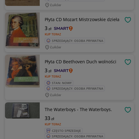
Łuków
Płyta CD Mozart Mistrzowskie dzieła
OBSE
3
zł
KUP TERAZ
SPRZEDAJĄCY: OSOBA PRYWATNA
Łuków
Płyta CD Beethoven Duch wolności
OBSE
3
zł
KUP TERAZ
STAN: NOWY
SPRZEDAJĄCY: OSOBA PRYWATNA
Łuków
The Waterboys - The Waterboys.
OBSE
33
zł
KUP TERAZ
CZĘSTO SPRZEDAJE
SPRZEDAJĄCY: OSOBA PRYWATNA