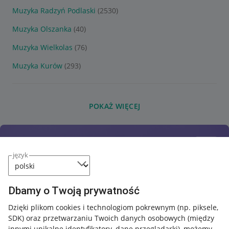
Muzyka Radzyń Podlaski
(2530)
Muzyka Olszanka
(40)
Muzyka Wielkolas
(76)
Muzyka Kurów
(293)
POKAŻ WIĘCEJ
język
Dbamy o Twoją prywatność
Dzięki plikom cookies i technologiom pokrewnym
(np. piksele,
SDK)
oraz przetwarzaniu Twoich danych osobowych
(między
innymi unikalne identyfikatory, dane przeglądarki)
, możemy