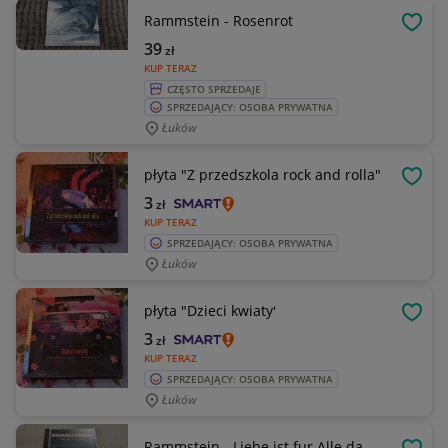
Rammstein - Rosenrot
OBSE
39
zł
KUP TERAZ
CZĘSTO SPRZEDAJE
SPRZEDAJĄCY: OSOBA PRYWATNA
Łuków
płyta "Z przedszkola rock and rolla"
OBSE
3
zł
KUP TERAZ
SPRZEDAJĄCY: OSOBA PRYWATNA
Łuków
płyta "Dzieci kwiaty'
OBSE
3
zł
KUP TERAZ
SPRZEDAJĄCY: OSOBA PRYWATNA
Łuków
Rammstein - Liebe ist fur Alle da.