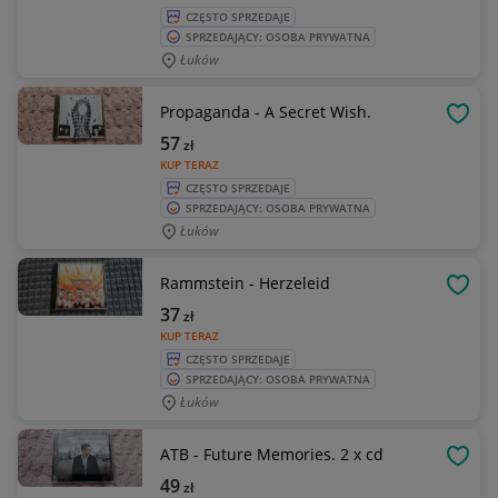
CZĘSTO SPRZEDAJE
SPRZEDAJĄCY: OSOBA PRYWATNA
Łuków
Propaganda - A Secret Wish.
OBSE
57
zł
KUP TERAZ
CZĘSTO SPRZEDAJE
SPRZEDAJĄCY: OSOBA PRYWATNA
Łuków
Rammstein - Herzeleid
OBSE
37
zł
KUP TERAZ
CZĘSTO SPRZEDAJE
SPRZEDAJĄCY: OSOBA PRYWATNA
Łuków
ATB - Future Memories. 2 x cd
OBSE
49
zł