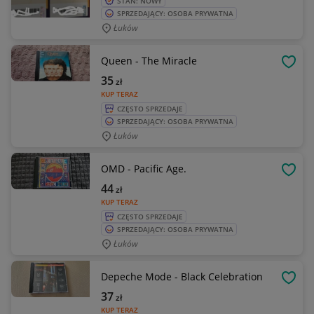
STAN: NOWY
SPRZEDAJĄCY: OSOBA PRYWATNA
Łuków
Queen - The Miracle
OBSE
35
zł
KUP TERAZ
CZĘSTO SPRZEDAJE
SPRZEDAJĄCY: OSOBA PRYWATNA
Łuków
OMD - Pacific Age.
OBSE
44
zł
KUP TERAZ
CZĘSTO SPRZEDAJE
SPRZEDAJĄCY: OSOBA PRYWATNA
Łuków
Depeche Mode - Black Celebration
OBSE
37
zł
KUP TERAZ