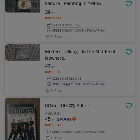
Sandra - Painting In Yellow.
OBSE
39
zł
KUP TERAZ
CZĘSTO SPRZEDAJE
SPRZEDAJĄCY: OSOBA PRYWATNA
Łuków
Modern Talking - In the Middle of
OBSE
Nowhere.
47
zł
KUP TERAZ
CZĘSTO SPRZEDAJE
SPRZEDAJĄCY: OSOBA PRYWATNA
Łuków
BOYS - Tak czy nie ? !
OBSE
49
,99 zł
45
zł
KUP TERAZ
SPRZEDAJĄCY: OSOBA PRYWATNA
Łuków