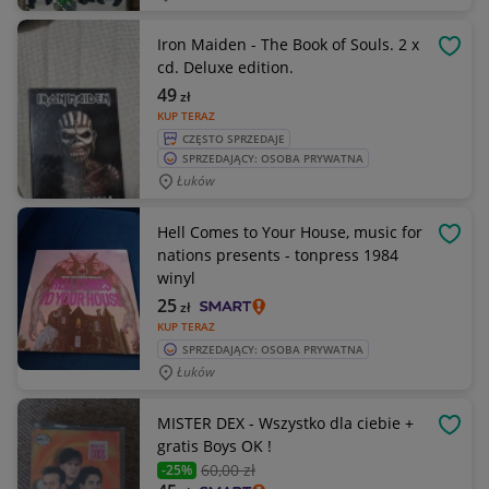
Iron Maiden - The Book of Souls. 2 x
OBSE
cd. Deluxe edition.
49
zł
KUP TERAZ
CZĘSTO SPRZEDAJE
SPRZEDAJĄCY: OSOBA PRYWATNA
Łuków
Hell Comes to Your House, music for
OBSE
nations presents - tonpress 1984
winyl
25
zł
KUP TERAZ
SPRZEDAJĄCY: OSOBA PRYWATNA
Łuków
MISTER DEX - Wszystko dla ciebie +
OBSE
gratis Boys OK !
60
,00 zł
-25%