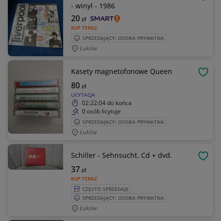
OBSE
- winyl - 1986
20
zł
KUP TERAZ
SPRZEDAJĄCY: OSOBA PRYWATNA
Łuków
Kasety magnetofonowe Queen
OBSE
80
zł
LICYTACJA
02:22:04
do końca
0 osób licytuje
SPRZEDAJĄCY: OSOBA PRYWATNA
Łuków
Schiller - Sehnsucht. Cd + dvd.
OBSE
37
zł
KUP TERAZ
CZĘSTO SPRZEDAJE
SPRZEDAJĄCY: OSOBA PRYWATNA
Łuków