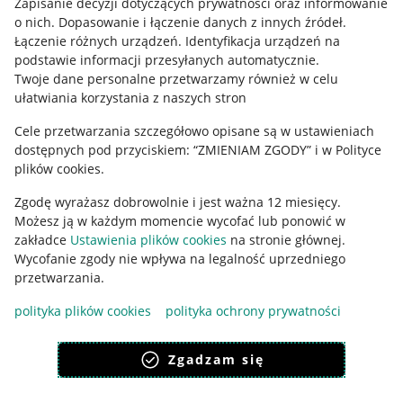
Zapisanie decyzji dotyczących prywatności oraz informowanie
o nich
.
Dopasowanie i łączenie danych z innych źródeł
.
Regulamin
Łączenie różnych urządzeń
.
Identyfikacja urządzeń na
podstawie informacji przesyłanych automatycznie
.
Polityka plików "cookies"
Twoje dane personalne przetwarzamy również w celu
ułatwiania korzystania z naszych stron
Ustawienia plików "cookies"
Cele przetwarzania szczegółowo opisane są w ustawieniach
Udostępnianie lokalizacji
dostępnych pod przyciskiem: “ZMIENIAM ZGODY” i w Polityce
Informacje dla Aktu o Usługach Cyfrowych
plików cookies.
Zgodę wyrażasz dobrowolnie i jest ważna 12 miesięcy.
Pobierz aplikację
Możesz ją w każdym momencie wycofać lub ponowić w
zakładce
Ustawienia plików cookies
na stronie głównej.
Wycofanie zgody nie wpływa na legalność uprzedniego
przetwarzania.
polityka plików cookies
polityka ochrony prywatności
Zgadzam się