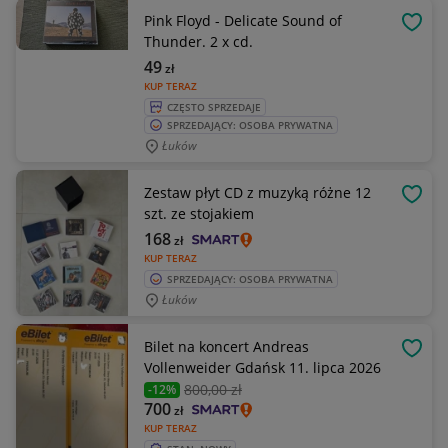
Pink Floyd - Delicate Sound of
OBSE
Thunder. 2 x cd.
49
zł
KUP TERAZ
CZĘSTO SPRZEDAJE
SPRZEDAJĄCY: OSOBA PRYWATNA
Łuków
Zestaw płyt CD z muzyką różne 12
OBSE
szt. ze stojakiem
168
zł
KUP TERAZ
SPRZEDAJĄCY: OSOBA PRYWATNA
Łuków
Bilet na koncert Andreas
OBSE
Vollenweider Gdańsk 11. lipca 2026
800
,00 zł
-12%
700
zł
KUP TERAZ