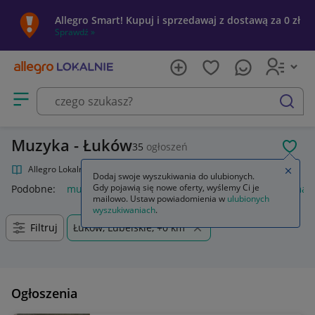
Allegro Smart! Kupuj i sprzedawaj z dostawą za 0 zł
Sprawdź »
Otwórz menu z kategoriami
szukaj
Muzyka - Łuków
35
ogłoszeń
POL
Allegro Lokalnie
Kultura i rozrywka
Muzyka
Zamkn
Dodaj swoje wyszukiwania do ulubionych.
Gdy pojawią się nowe oferty, wyślemy Ci je
Podobne:
muzyka
płyty cd muzyka
pendrive muzyka
magn
mailowo. Ustaw powiadomienia w
ulubionych
wyszukiwaniach
.
Filtruj
Łuków, Lubelskie, +0 km
Ogłoszenia