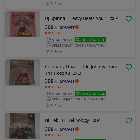
Łuków
Dj Spinna - Heavy Beats Vol. 1 2xLP
OBSE
300
zł
KUP TERAZ
STAN: NOWY
DOSTAWA 0 ZŁ
SPRZEDAJĄCY: OSOBA PRYWATNA
Łuków
Company Flow - Little Johnny From
OBSE
The Hospitul 2xLP
300
zł
KUP TERAZ
STAN: NOWY
DOSTAWA 0 ZŁ
SPRZEDAJĄCY: OSOBA PRYWATNA
Łuków
Hi-Tek - Hi-Teknology 2xLP
OBSE
300
zł
KUP TERAZ