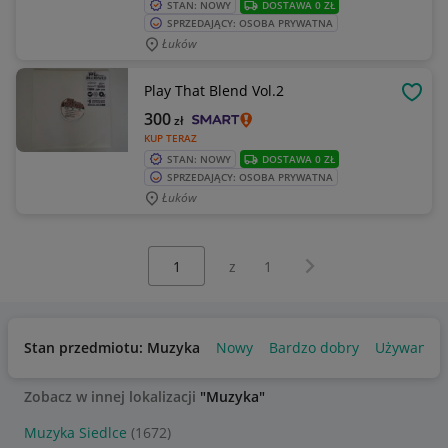
STAN: NOWY
DOSTAWA 0 ZŁ
SPRZEDAJĄCY: OSOBA PRYWATNA
Łuków
Play That Blend Vol.2
OBSE
300
zł
KUP TERAZ
STAN: NOWY
DOSTAWA 0 ZŁ
SPRZEDAJĄCY: OSOBA PRYWATNA
Łuków
Wybierz stronę:
Następna strona
z
1
Stan przedmiotu: Muzyka
Nowy
Bardzo dobry
Używany
Zobacz w innej lokalizacji
"Muzyka"
Muzyka Siedlce
(1672)