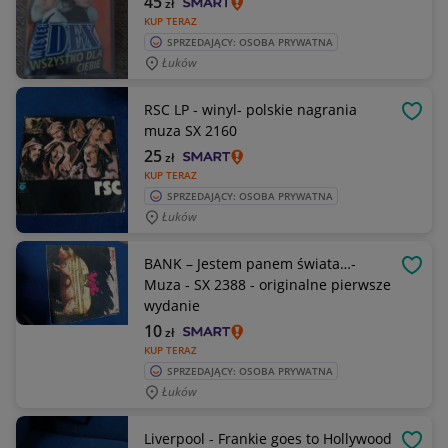
45
zł
KUP TERAZ
SPRZEDAJĄCY: OSOBA PRYWATNA
Łuków
RSC LP - winyl- polskie nagrania
OBSE
muza SX 2160
25
zł
KUP TERAZ
SPRZEDAJĄCY: OSOBA PRYWATNA
Łuków
BANK – Jestem panem świata…-
OBSE
Muza - SX 2388 - originalne pierwsze
wydanie
10
zł
KUP TERAZ
SPRZEDAJĄCY: OSOBA PRYWATNA
Łuków
Liverpool - Frankie goes to Hollywood