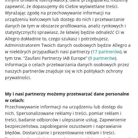
zapewnić, że dopasujemy do Ciebie wyświetlane treści.
Wyrażając zgodę na przechowywanie informacji na
urządzeniu końcowym lub dostęp do nich i przetwarzanie
danych (w tym w obszarze profilowania, analiz rynkowych i
statystycznych) sprawiasz, że łatwiej będzie odnaleźć Ci w
Allegro dokładnie to, czego szukasz i potrzebujesz.
Administratorem Twoich danych osobowych będzie Allegro a
w niektórych przypadkach nasi partnerzy (
17
partnerów
), w
tym tzw. “Zaufani Partnerzy IAB Europe” (
9
partnerów
).
Przydatne informacje
Informacja o celach przetwarzania danych osobowych przez
naszych partnerów znajduje się w ich politykach ochrony
prywatności.
Jak to działa
Napisz do nas
My i nasi partnerzy możemy przetwarzać dane personalne
w celach:
Allegro Gadane dla sprzedających
Przechowywanie informacji na urządzeniu lub dostęp do
Allegro Gadane dla kupujących
nich
.
Spersonalizowane reklamy i treści, pomiar reklam i
treści, badanie odbiorców i ulepszanie usług
.
Zapewnienie
Mapa miejscowości
bezpieczeństwa, zapobieganie oszustwom i naprawianie
błędów
.
Dostarczanie i prezentowanie reklam i treści
.
Informacje prawne