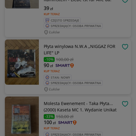
OBSE
39
zł
KUP TERAZ
CZĘSTO SPRZEDAJE
SPRZEDAJĄCY: OSOBA PRYWATNA
Łuków
Płyta winylowa N.W.A „NIGGAZ FOR
OBSE
LIFE" LP
100
,00 zł
-10%
90
zł
KUP TERAZ
STAN: NOWY
SPRZEDAJĄCY: OSOBA PRYWATNA
Łuków
Molesta Ewenement - Taka Płyta...
OBSE
(2000) Kaseta MC 1. Wydanie Unikat
150
,00 zł
-33%
100
zł
KUP TERAZ
SPRZEDAJĄCY: OSOBA PRYWATNA