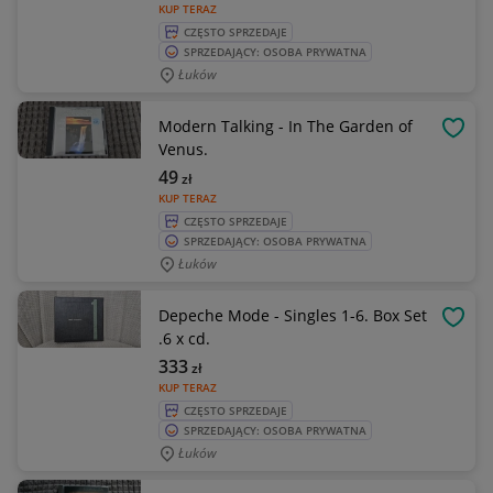
KUP TERAZ
CZĘSTO SPRZEDAJE
SPRZEDAJĄCY: OSOBA PRYWATNA
Łuków
Modern Talking - In The Garden of
OBSE
Venus.
49
zł
KUP TERAZ
CZĘSTO SPRZEDAJE
SPRZEDAJĄCY: OSOBA PRYWATNA
Łuków
Depeche Mode - Singles 1-6. Box Set
OBSE
.6 x cd.
333
zł
KUP TERAZ
CZĘSTO SPRZEDAJE
SPRZEDAJĄCY: OSOBA PRYWATNA
Łuków