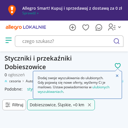
Allegro Smart! Kupuj i sprzedawaj z dostawą za 0 zł
Sprawdź »
Otwórz menu z kategoriami
szukaj
Styczniki i przekaźniki
Dobieszowice
POL
0
ogłoszeń
Zamkn
Dodaj swoje wyszukiwania do ulubionych.
ły i akcesoria
Automatyka przemysłowa
Łączniki
Styczniki i przekaźniki
Gdy pojawią się nowe oferty, wyślemy Ci je
mailowo. Ustaw powiadomienia w
ulubionych
Podobne:
styczniki i przekaźniki
wyszukiwaniach
.
Filtruj
Dobieszowice, Śląskie, +0 km