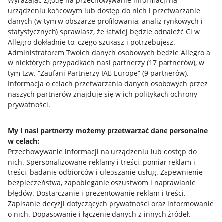
Wyrażając zgodę na przechowywanie informacji na
urządzeniu końcowym lub dostęp do nich i przetwarzanie
danych (w tym w obszarze profilowania, analiz rynkowych i
statystycznych) sprawiasz, że łatwiej będzie odnaleźć Ci w
Allegro dokładnie to, czego szukasz i potrzebujesz.
Administratorem Twoich danych osobowych będzie Allegro a
Przydatne informacje
w niektórych przypadkach nasi partnerzy (
17
partnerów
), w
tym tzw. “Zaufani Partnerzy IAB Europe” (
9
partnerów
).
Jak to działa
Informacja o celach przetwarzania danych osobowych przez
naszych partnerów znajduje się w ich politykach ochrony
Napisz do nas
prywatności.
Allegro Gadane dla sprzedających
My i nasi partnerzy możemy przetwarzać dane personalne
Allegro Gadane dla kupujących
w celach:
Przechowywanie informacji na urządzeniu lub dostęp do
Mapa miejscowości
nich
.
Spersonalizowane reklamy i treści, pomiar reklam i
treści, badanie odbiorców i ulepszanie usług
.
Zapewnienie
Informacje prawne
bezpieczeństwa, zapobieganie oszustwom i naprawianie
błędów
.
Dostarczanie i prezentowanie reklam i treści
.
Regulamin
Zapisanie decyzji dotyczących prywatności oraz informowanie
o nich
.
Dopasowanie i łączenie danych z innych źródeł
.
Polityka plików "cookies"