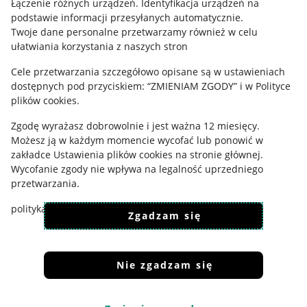
Łączenie różnych urządzeń
.
Identyfikacja urządzeń na
podstawie informacji przesyłanych automatycznie
.
Ustawienia plików "cookies"
Twoje dane personalne przetwarzamy również w celu
Udostępnianie lokalizacji
ułatwiania korzystania z naszych stron
Informacje dla Aktu o Usługach Cyfrowych
Cele przetwarzania szczegółowo opisane są w ustawieniach
dostępnych pod przyciskiem: “ZMIENIAM ZGODY” i w Polityce
Pobierz aplikację
plików cookies.
Zgodę wyrażasz dobrowolnie i jest ważna 12 miesięcy.
Możesz ją w każdym momencie wycofać lub ponowić w
zakładce
Ustawienia plików cookies
na stronie głównej.
Wycofanie zgody nie wpływa na legalność uprzedniego
przetwarzania.
polityka plików cookies
polityka ochrony prywatności
Zgadzam się
Nie zgadzam się
Korzystanie z serwisu oznacza akceptację
regulaminu
.