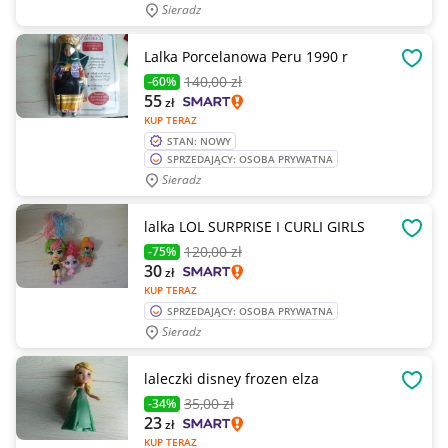
Sieradz
Lalka Porcelanowa Peru 1990 r
OBSE
140
,00 zł
-60%
55
zł
KUP TERAZ
STAN: NOWY
SPRZEDAJĄCY: OSOBA PRYWATNA
Sieradz
lalka LOL SURPRISE I CURLI GIRLS
OBSE
120
,00 zł
-75%
30
zł
KUP TERAZ
SPRZEDAJĄCY: OSOBA PRYWATNA
Sieradz
laleczki disney frozen elza
OBSE
35
,00 zł
-34%
23
zł
KUP TERAZ