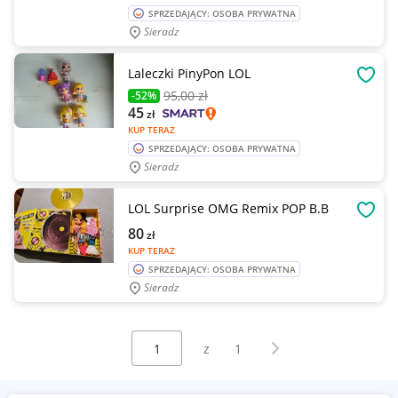
SPRZEDAJĄCY: OSOBA PRYWATNA
Sieradz
Laleczki PinyPon LOL
OBSE
95
,00 zł
-52%
45
zł
KUP TERAZ
SPRZEDAJĄCY: OSOBA PRYWATNA
Sieradz
LOL Surprise OMG Remix POP B.B
OBSE
80
zł
KUP TERAZ
SPRZEDAJĄCY: OSOBA PRYWATNA
Sieradz
Wybierz stronę:
Następna strona
z
1