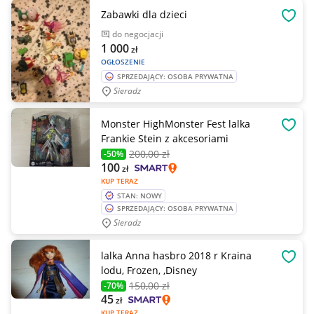
Zabawki dla dzieci
OBSE
do negocjacji
1 000
zł
OGŁOSZENIE
SPRZEDAJĄCY: OSOBA PRYWATNA
Sieradz
Monster HighMonster Fest lalka
OBSE
Frankie Stein z akcesoriami
200
,00 zł
-50%
100
zł
KUP TERAZ
STAN: NOWY
SPRZEDAJĄCY: OSOBA PRYWATNA
Sieradz
lalka Anna hasbro 2018 r Kraina
OBSE
lodu, Frozen, ,Disney
150
,00 zł
-70%
45
zł
KUP TERAZ