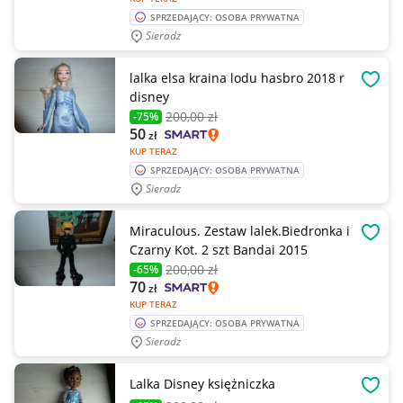
SPRZEDAJĄCY: OSOBA PRYWATNA
Sieradz
lalka elsa kraina lodu hasbro 2018 r
OBSE
disney
200
,00 zł
-75%
50
zł
KUP TERAZ
SPRZEDAJĄCY: OSOBA PRYWATNA
Sieradz
Miraculous. Zestaw lalek.Biedronka i
OBSE
Czarny Kot. 2 szt Bandai 2015
200
,00 zł
-65%
70
zł
KUP TERAZ
SPRZEDAJĄCY: OSOBA PRYWATNA
Sieradz
Lalka Disney księżniczka
OBSE