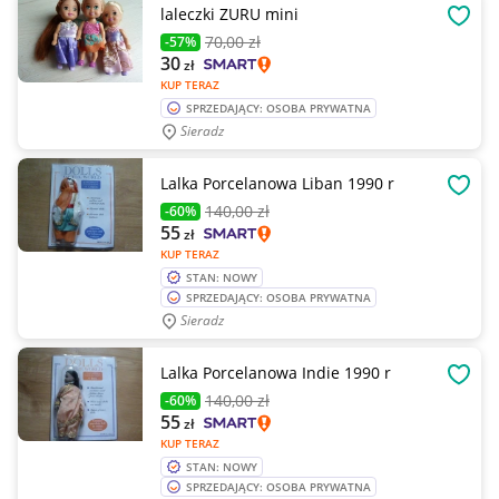
laleczki ZURU mini
OBSE
70
,00 zł
-57%
30
zł
KUP TERAZ
SPRZEDAJĄCY: OSOBA PRYWATNA
Sieradz
Lalka Porcelanowa Liban 1990 r
OBSE
140
,00 zł
-60%
55
zł
KUP TERAZ
STAN: NOWY
SPRZEDAJĄCY: OSOBA PRYWATNA
Sieradz
Lalka Porcelanowa Indie 1990 r
OBSE
140
,00 zł
-60%
55
zł
KUP TERAZ
STAN: NOWY
SPRZEDAJĄCY: OSOBA PRYWATNA