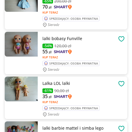
200
,00 zł
-65%
70
zł
KUP TERAZ
SPRZEDAJĄCY: OSOBA PRYWATNA
Sieradz
lalki bobasy Funville
OBSE
120
,00 zł
-54%
55
zł
KUP TERAZ
SPRZEDAJĄCY: OSOBA PRYWATNA
Sieradz
Lalka LOL lalki
OBSE
90
,00 zł
-61%
35
zł
KUP TERAZ
SPRZEDAJĄCY: OSOBA PRYWATNA
Sieradz
lalki barbie mattel i simba lego
OBSE