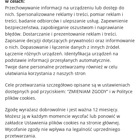
w celach:
Allegro Gadane dla sprzedających
Przechowywanie informacji na urządzeniu lub dostęp do
Allegro Gadane dla kupujących
nich
.
Spersonalizowane reklamy i treści, pomiar reklam i
treści, badanie odbiorców i ulepszanie usług
.
Zapewnienie
Mapa miejscowości
bezpieczeństwa, zapobieganie oszustwom i naprawianie
błędów
.
Dostarczanie i prezentowanie reklam i treści
.
Informacje prawne
Zapisanie decyzji dotyczących prywatności oraz informowanie
o nich
.
Dopasowanie i łączenie danych z innych źródeł
.
Regulamin
Łączenie różnych urządzeń
.
Identyfikacja urządzeń na
podstawie informacji przesyłanych automatycznie
.
Polityka plików "cookies"
Twoje dane personalne przetwarzamy również w celu
ułatwiania korzystania z naszych stron
Ustawienia plików "cookies"
Cele przetwarzania szczegółowo opisane są w ustawieniach
Udostępnianie lokalizacji
dostępnych pod przyciskiem: “ZMIENIAM ZGODY” i w Polityce
Informacje dla Aktu o Usługach Cyfrowych
plików cookies.
Zgodę wyrażasz dobrowolnie i jest ważna 12 miesięcy.
Pobierz aplikację
Możesz ją w każdym momencie wycofać lub ponowić w
zakładce
Ustawienia plików cookies
na stronie głównej.
Wycofanie zgody nie wpływa na legalność uprzedniego
przetwarzania.