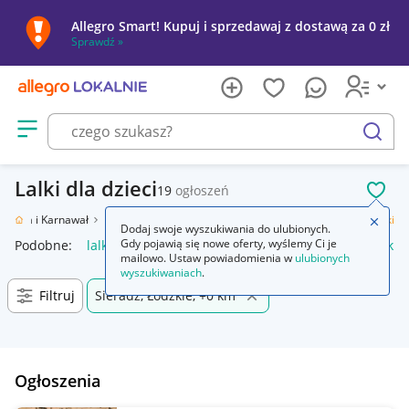
Allegro Smart! Kupuj i sprzedawaj z dostawą za 0 zł
Sprawdź »
Otwórz menu z kategoriami
szukaj
Lalki dla dzieci
19
ogłoszeń
POL
Święta i Karnawał
Nietrafiony prezent
Zabawki
Lalki i akcesoria
Lalki
Zamkn
Dodaj swoje wyszukiwania do ulubionych.
Gdy pojawią się nowe oferty, wyślemy Ci je
Podobne:
lalki
huntrix lalki
huntrix lalki śpiewające
lalki 
mailowo. Ustaw powiadomienia w
ulubionych
wyszukiwaniach
.
Filtruj
Sieradz, Łódzkie, +0 km
Ogłoszenia