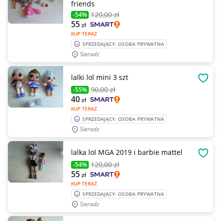
friends
120
,00 zł
-54%
55
zł
KUP TERAZ
SPRZEDAJĄCY: OSOBA PRYWATNA
Sieradz
lalki lol mini 3 szt
OBSE
90
,00 zł
-55%
40
zł
KUP TERAZ
SPRZEDAJĄCY: OSOBA PRYWATNA
Sieradz
lalka lol MGA 2019 i barbie mattel
OBSE
120
,00 zł
-54%
55
zł
KUP TERAZ
SPRZEDAJĄCY: OSOBA PRYWATNA
Sieradz