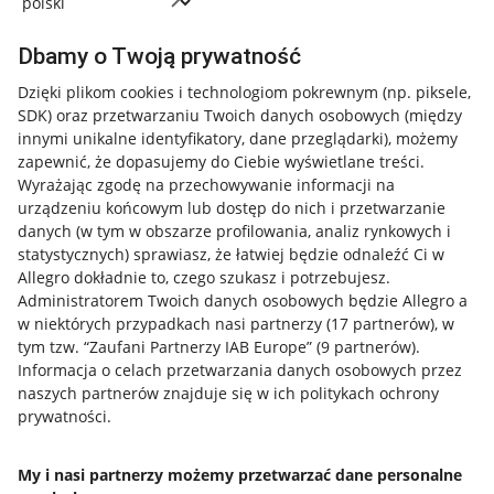
Dbamy o Twoją prywatność
Dzięki plikom cookies i technologiom pokrewnym
(np. piksele,
SDK)
oraz przetwarzaniu Twoich danych osobowych
(między
innymi unikalne identyfikatory, dane przeglądarki)
, możemy
zapewnić, że dopasujemy do Ciebie wyświetlane treści.
Wyrażając zgodę na przechowywanie informacji na
urządzeniu końcowym lub dostęp do nich i przetwarzanie
danych (w tym w obszarze profilowania, analiz rynkowych i
statystycznych) sprawiasz, że łatwiej będzie odnaleźć Ci w
Allegro dokładnie to, czego szukasz i potrzebujesz.
Administratorem Twoich danych osobowych będzie Allegro a
w niektórych przypadkach nasi partnerzy (
17
partnerów
), w
Nawigacja
tym tzw. “Zaufani Partnerzy IAB Europe” (
9
partnerów
).
Przydatne informacje
Informacja o celach przetwarzania danych osobowych przez
naszych partnerów znajduje się w ich politykach ochrony
prywatności.
Jak to działa
Napisz do nas
My i nasi partnerzy możemy przetwarzać dane personalne