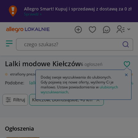
Allegro Smart! Kupuj i sprzedawaj z dostawą za 0 zł
Sprawdź »
Otwórz menu z kategoriami
szukaj
Lalki modowe Kiełczów
6
ogłoszeń
POL
ał
Nietrafiony prezent
Zabawki
Lalki i akcesoria
Lalki
Lalki modowe
Zamkn
Dodaj swoje wyszukiwania do ulubionych.
Gdy pojawią się nowe oferty, wyślemy Ci je
Podobne:
lalki modowe
lalka modowa
pałki lodowe
lalka
mailowo. Ustaw powiadomienia w
ulubionych
wyszukiwaniach
.
Filtruj
Kiełczów, Dolnośląskie, +0 km
Ogłoszenia