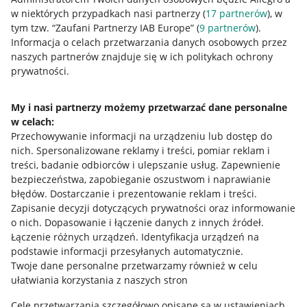
w niektórych przypadkach nasi partnerzy (
17
partnerów
), w
tym tzw. “Zaufani Partnerzy IAB Europe” (
9
partnerów
).
Przydatne informacje
Informacja o celach przetwarzania danych osobowych przez
naszych partnerów znajduje się w ich politykach ochrony
prywatności.
Jak to działa
Napisz do nas
My i nasi partnerzy możemy przetwarzać dane personalne
w celach:
Allegro Gadane dla sprzedających
Przechowywanie informacji na urządzeniu lub dostęp do
Allegro Gadane dla kupujących
nich
.
Spersonalizowane reklamy i treści, pomiar reklam i
treści, badanie odbiorców i ulepszanie usług
.
Zapewnienie
Mapa miejscowości
bezpieczeństwa, zapobieganie oszustwom i naprawianie
błędów
.
Dostarczanie i prezentowanie reklam i treści
.
Informacje prawne
Zapisanie decyzji dotyczących prywatności oraz informowanie
o nich
.
Dopasowanie i łączenie danych z innych źródeł
.
Regulamin
Łączenie różnych urządzeń
.
Identyfikacja urządzeń na
podstawie informacji przesyłanych automatycznie
.
Polityka plików "cookies"
Twoje dane personalne przetwarzamy również w celu
ułatwiania korzystania z naszych stron
Ustawienia plików "cookies"
Cele przetwarzania szczegółowo opisane są w ustawieniach
Udostępnianie lokalizacji