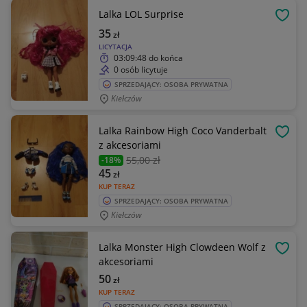
Lalka LOL Surprise
OBSE
35
zł
LICYTACJA
03:09:48
do końca
0 osób licytuje
SPRZEDAJĄCY: OSOBA PRYWATNA
Kiełczów
Lalka Rainbow High Coco Vanderbalt
OBSE
z akcesoriami
55
,00 zł
-18%
45
zł
KUP TERAZ
SPRZEDAJĄCY: OSOBA PRYWATNA
Kiełczów
Lalka Monster High Clowdeen Wolf z
OBSE
akcesoriami
50
zł
KUP TERAZ
SPRZEDAJĄCY: OSOBA PRYWATNA