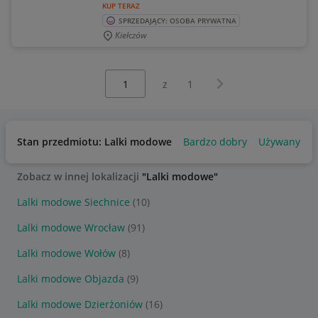
KUP TERAZ
SPRZEDAJĄCY: OSOBA PRYWATNA
Kiełczów
Wybierz stronę:
Następna strona
z
1
Stan przedmiotu: Lalki modowe
Bardzo dobry
Używany
Zobacz w innej lokalizacji
"Lalki modowe"
Lalki modowe Siechnice
(10)
Lalki modowe Wrocław
(91)
Lalki modowe Wołów
(8)
Lalki modowe Objazda
(9)
Lalki modowe Dzierżoniów
(16)