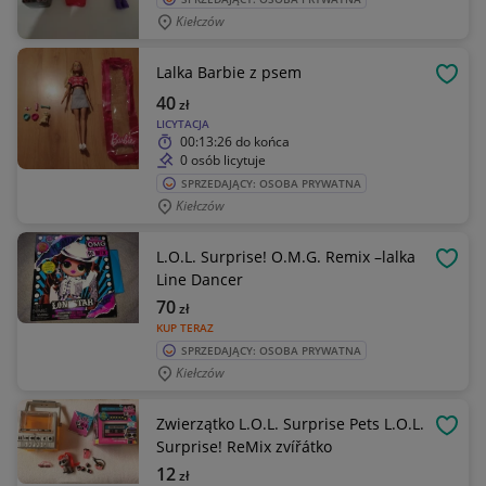
Kiełczów
Lalka Barbie z psem
OBSE
40
zł
LICYTACJA
00:13:26
do końca
0 osób licytuje
SPRZEDAJĄCY: OSOBA PRYWATNA
Kiełczów
L.O.L. Surprise! O.M.G. Remix –lalka
OBSE
Line Dancer
70
zł
KUP TERAZ
SPRZEDAJĄCY: OSOBA PRYWATNA
Kiełczów
Zwierzątko L.O.L. Surprise Pets L.O.L.
OBSE
Surprise! ReMix zvířátko
12
zł