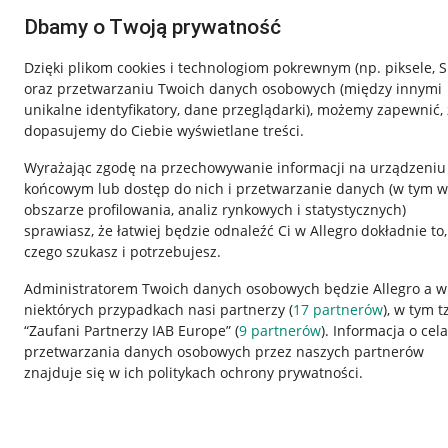
Dbamy o Twoją prywatność
Dzięki plikom cookies i technologiom pokrewnym
(np. piksele, 
oraz przetwarzaniu Twoich danych osobowych
(między innymi
unikalne identyfikatory, dane przeglądarki)
, możemy zapewnić, 
dopasujemy do Ciebie wyświetlane treści.
Wyrażając zgodę na przechowywanie informacji na urządzeniu
końcowym lub dostęp do nich i przetwarzanie danych (w tym w
obszarze profilowania, analiz rynkowych i statystycznych)
sprawiasz, że łatwiej będzie odnaleźć Ci w Allegro dokładnie to,
czego szukasz i potrzebujesz.
Przydatne informacje
Informacje p
Administratorem Twoich danych osobowych będzie Allegro a w
niektórych przypadkach nasi partnerzy (
17
partnerów
), w tym t
Jak to działa
Regulamin
“Zaufani Partnerzy IAB Europe” (
9
partnerów
). Informacja o cel
Napisz do nas
Polityka plików
przetwarzania danych osobowych przez naszych partnerów
znajduje się w ich politykach ochrony prywatności.
Allegro Gadane dla sprzedających
Ustawienia plik
Allegro Gadane dla kupujących
Udostępnianie l