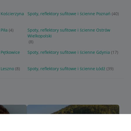
e Kościerzyna
Spoty, reflektory sufitowe i ścienne Poznań
(40)
 Piła
(4)
Spoty, reflektory sufitowe i ścienne Ostrów
Wielkopolski
(8)
e Pętkowice
Spoty, reflektory sufitowe i ścienne Gdynia
(17)
e Leszno
(8)
Spoty, reflektory sufitowe i ścienne Łódź
(39)