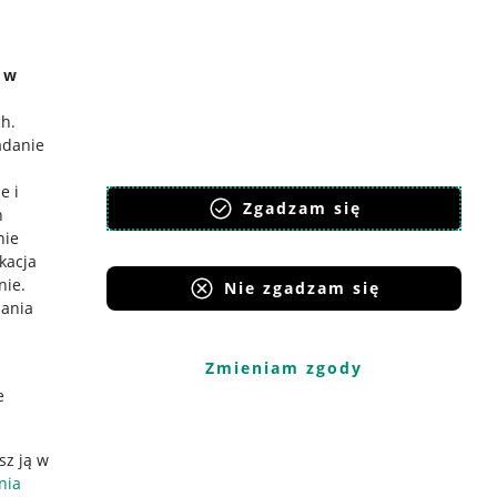
e w
ch
.
adanie
e i
Zgadzam się
h
nie
ikacja
nie
.
Nie zgadzam się
iania
Zmieniam zgody
e
sz ją w
nia