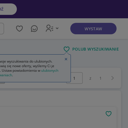
DŹ
WYSTAW
kaj
POLUB WYSZUKIWANIE
Zamknij wskazówkę
oje wyszukiwania do ulubionych.
wią się nowe oferty, wyślemy Ci je
. Ustaw powiadomienia w
ulubionych
Wybierz stronę:
waniach
.
Następna 
z
1
OBSERWU