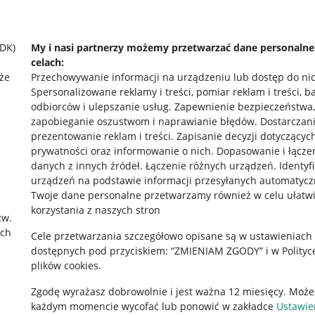
SDK)
My i nasi partnerzy możemy przetwarzać dane personaln
celach:
że
Przechowywanie informacji na urządzeniu lub dostęp do ni
Spersonalizowane reklamy i treści, pomiar reklam i treści, b
odbiorców i ulepszanie usług
.
Zapewnienie bezpieczeństwa,
zapobieganie oszustwom i naprawianie błędów
.
Dostarczani
prezentowanie reklam i treści
.
Zapisanie decyzji dotyczącyc
prywatności oraz informowanie o nich
.
Dopasowanie i łącze
danych z innych źródeł
.
Łączenie różnych urządzeń
.
Identyf
urządzeń na podstawie informacji przesyłanych automatycz
rawne
Pobierz aplikację
Twoje dane personalne przetwarzamy również w celu ułatw
korzystania z naszych stron
zw.
ach
Cele przetwarzania szczegółowo opisane są w ustawieniach
 "cookies"
dostępnych pod przyciskiem: “ZMIENIAM ZGODY” i w Polityc
plików cookies.
ów "cookies"
Zgodę wyrażasz dobrowolnie i jest ważna 12 miesięcy. Może
okalizacji
każdym momencie wycofać lub ponowić w zakładce
Ustawie