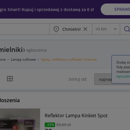
SPRAW
egro Smart! Kupuj i sprzedawaj z dostawą za 0 zł
Miasto
Wyczyść frazę
+
0
km
Odległość
szu
mielniki
3
ogłoszenia
rzne
Lampy sufitowe
Spoty, reflektory sufitowe i ścienne
Dodaj sw
Gdy poja
mailowo
wyszuki
k listy
Widok siatki
Sortuj od:
łoszenia
Reflektor Lampa Kinkiet Spot
59
,99 zł
-33%