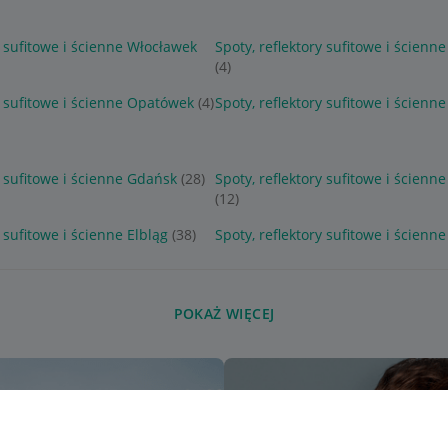
y sufitowe i ścienne Włocławek
Spoty, reflektory sufitowe i ścienn
(4)
y sufitowe i ścienne Opatówek
(4)
Spoty, reflektory sufitowe i ścienne
y sufitowe i ścienne Gdańsk
(28)
Spoty, reflektory sufitowe i ścienn
(12)
y sufitowe i ścienne Elbląg
(38)
Spoty, reflektory sufitowe i ścienn
POKAŻ WIĘCEJ