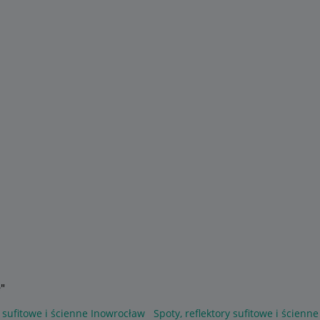
e"
y sufitowe i ścienne Inowrocław
Spoty, reflektory sufitowe i ścienn