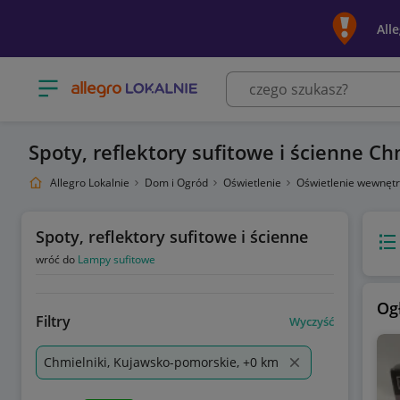
All
Otwórz menu z kategoriami
Spoty, reflektory sufitowe i ścienne Ch
Allegro Lokalnie
Dom i Ogród
Oświetlenie
Oświetlenie wewnęt
Spoty, reflektory sufitowe i ścienne
Wido
wróć do
Lampy sufitowe
Og
Filtry
Wyczyść
Chmielniki, Kujawsko-pomorskie, +0 km