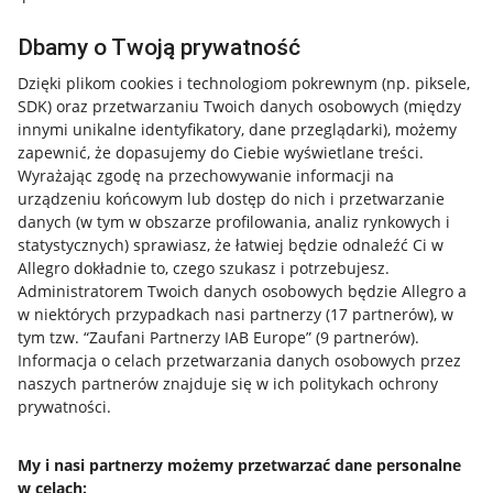
Dbamy o Twoją prywatność
Dzięki plikom cookies i technologiom pokrewnym
(np. piksele,
SDK)
oraz przetwarzaniu Twoich danych osobowych
(między
innymi unikalne identyfikatory, dane przeglądarki)
, możemy
zapewnić, że dopasujemy do Ciebie wyświetlane treści.
Wyrażając zgodę na przechowywanie informacji na
urządzeniu końcowym lub dostęp do nich i przetwarzanie
danych (w tym w obszarze profilowania, analiz rynkowych i
statystycznych) sprawiasz, że łatwiej będzie odnaleźć Ci w
Allegro dokładnie to, czego szukasz i potrzebujesz.
Administratorem Twoich danych osobowych będzie Allegro a
w niektórych przypadkach nasi partnerzy (
17
partnerów
), w
tym tzw. “Zaufani Partnerzy IAB Europe” (
9
partnerów
).
Przydatne informacje
Informacja o celach przetwarzania danych osobowych przez
naszych partnerów znajduje się w ich politykach ochrony
prywatności.
Jak to działa
Napisz do nas
My i nasi partnerzy możemy przetwarzać dane personalne
w celach:
Allegro Gadane dla sprzedających