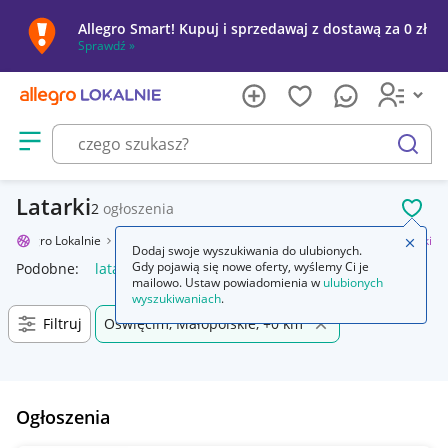
Allegro Smart! Kupuj i sprzedawaj z dostawą za 0 zł
Sprawdź »
Otwórz menu z kategoriami
szukaj
Latarki
2
ogłoszenia
POL
Allegro Lokalnie
Sport i turystyka
Turystyka
Latarki i lampy
Latarki
Zamkn
Dodaj swoje wyszukiwania do ulubionych.
Gdy pojawią się nowe oferty, wyślemy Ci je
Podobne:
latarka
latarka uv
latarki czołowe
latarka led
ż
mailowo. Ustaw powiadomienia w
ulubionych
wyszukiwaniach
.
Filtruj
Oświęcim, Małopolskie, +0 km
Ogłoszenia