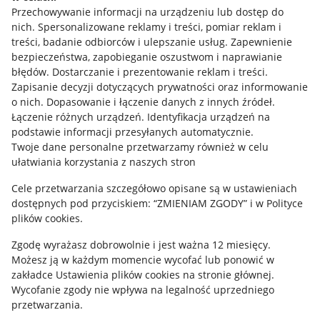
Przechowywanie informacji na urządzeniu lub dostęp do
Allegro Gadane dla kupujących
nich
.
Spersonalizowane reklamy i treści, pomiar reklam i
treści, badanie odbiorców i ulepszanie usług
.
Zapewnienie
Mapa miejscowości
bezpieczeństwa, zapobieganie oszustwom i naprawianie
błędów
.
Dostarczanie i prezentowanie reklam i treści
.
Informacje prawne
Zapisanie decyzji dotyczących prywatności oraz informowanie
o nich
.
Dopasowanie i łączenie danych z innych źródeł
.
Regulamin
Łączenie różnych urządzeń
.
Identyfikacja urządzeń na
podstawie informacji przesyłanych automatycznie
.
Polityka plików "cookies"
Twoje dane personalne przetwarzamy również w celu
ułatwiania korzystania z naszych stron
Ustawienia plików "cookies"
Cele przetwarzania szczegółowo opisane są w ustawieniach
Udostępnianie lokalizacji
dostępnych pod przyciskiem: “ZMIENIAM ZGODY” i w Polityce
Informacje dla Aktu o Usługach Cyfrowych
plików cookies.
Zgodę wyrażasz dobrowolnie i jest ważna 12 miesięcy.
Pobierz aplikację
Możesz ją w każdym momencie wycofać lub ponowić w
zakładce
Ustawienia plików cookies
na stronie głównej.
Wycofanie zgody nie wpływa na legalność uprzedniego
przetwarzania.