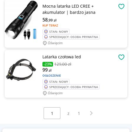
Mocna latarka LED CREE +
OBSE
akumulator | bardzo jasna
58
,99
zł
KUP TERAZ
STAN: NOWY
SPRZEDAJĄCY: OSOBA PRYWATNA
Oświęcim
Latarka czołowa led
OBSE
129
,00 zł
-23%
99
zł
OGŁOSZENIE
STAN: NOWY
SPRZEDAJĄCY: OSOBA PRYWATNA
Oświęcim
Wybierz stronę:
Następna strona
z
1