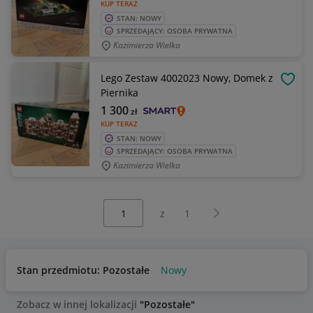
KUP TERAZ
STAN: NOWY
SPRZEDAJĄCY: OSOBA PRYWATNA
Kazimierza Wielka
Lego Zestaw 4002023 Nowy, Domek z
OBSE
Piernika
1 300
zł
KUP TERAZ
STAN: NOWY
SPRZEDAJĄCY: OSOBA PRYWATNA
Kazimierza Wielka
Wybierz stronę:
Następna strona
z
1
Stan przedmiotu: Pozostałe
Nowy
Zobacz w innej lokalizacji
"Pozostałe"