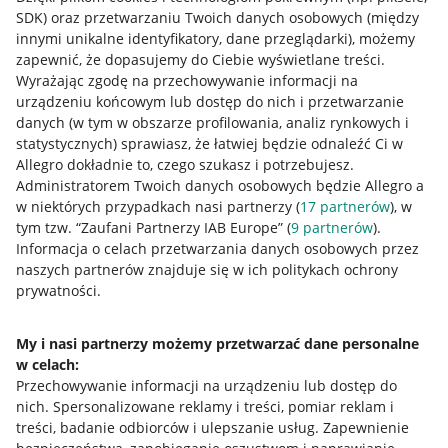
SDK)
oraz przetwarzaniu Twoich danych osobowych
(między
innymi unikalne identyfikatory, dane przeglądarki)
, możemy
zapewnić, że dopasujemy do Ciebie wyświetlane treści.
Wyrażając zgodę na przechowywanie informacji na
urządzeniu końcowym lub dostęp do nich i przetwarzanie
danych (w tym w obszarze profilowania, analiz rynkowych i
statystycznych) sprawiasz, że łatwiej będzie odnaleźć Ci w
Allegro dokładnie to, czego szukasz i potrzebujesz.
Administratorem Twoich danych osobowych będzie Allegro a
w niektórych przypadkach nasi partnerzy (
17
partnerów
), w
tym tzw. “Zaufani Partnerzy IAB Europe” (
9
partnerów
).
Przydatne informacje
Informacja o celach przetwarzania danych osobowych przez
naszych partnerów znajduje się w ich politykach ochrony
prywatności.
Jak to działa
Napisz do nas
My i nasi partnerzy możemy przetwarzać dane personalne
w celach:
Allegro Gadane dla sprzedających
Przechowywanie informacji na urządzeniu lub dostęp do
Allegro Gadane dla kupujących
nich
.
Spersonalizowane reklamy i treści, pomiar reklam i
treści, badanie odbiorców i ulepszanie usług
.
Zapewnienie
Mapa miejscowości