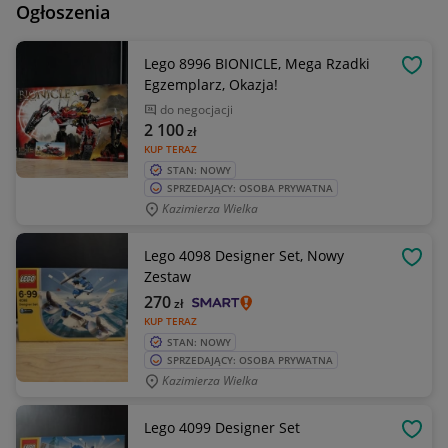
Ogłoszenia
Lego 8996 BIONICLE, Mega Rzadki
OBSE
Egzemplarz, Okazja!
do negocjacji
2 100
zł
KUP TERAZ
STAN: NOWY
SPRZEDAJĄCY: OSOBA PRYWATNA
Kazimierza Wielka
Lego 4098 Designer Set, Nowy
OBSE
Zestaw
270
zł
KUP TERAZ
STAN: NOWY
SPRZEDAJĄCY: OSOBA PRYWATNA
Kazimierza Wielka
Lego 4099 Designer Set
OBSE