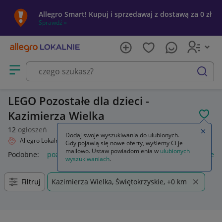
Allegro Smart! Kupuj i sprzedawaj z dostawą za 0 zł
Sprawdź »
Otwórz menu z kategoriami
szukaj
LEGO Pozostałe dla dzieci -
Kazimierza Wielka
POL
12
ogłoszeń
Zamkn
Dodaj swoje wyszukiwania do ulubionych.
Allegro Lokalnie
Dziecko
Zabawki
Klocki
LEGO
Pozostałe
Gdy pojawią się nowe oferty, wyślemy Ci je
mailowo. Ustaw powiadomienia w
ulubionych
Podobne:
pozostałe
łóżka pozostałe
pozostałe miasta i regi
wyszukiwaniach
.
Filtruj
Kazimierza Wielka, Świętokrzyskie, +0 km