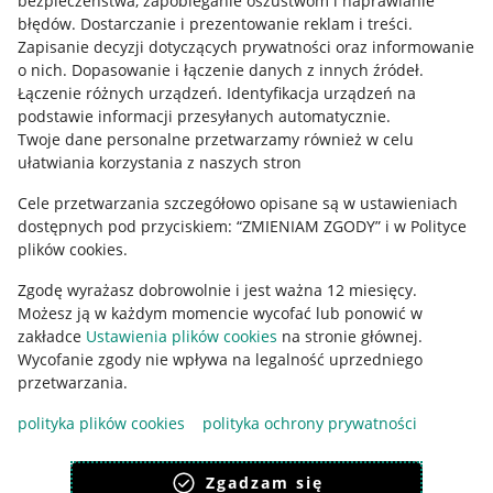
bezpieczeństwa, zapobieganie oszustwom i naprawianie
błędów
.
Dostarczanie i prezentowanie reklam i treści
.
Informacje prawne
Zapisanie decyzji dotyczących prywatności oraz informowanie
o nich
.
Dopasowanie i łączenie danych z innych źródeł
.
Regulamin
Łączenie różnych urządzeń
.
Identyfikacja urządzeń na
podstawie informacji przesyłanych automatycznie
.
Polityka plików "cookies"
Twoje dane personalne przetwarzamy również w celu
ułatwiania korzystania z naszych stron
Ustawienia plików "cookies"
Cele przetwarzania szczegółowo opisane są w ustawieniach
Udostępnianie lokalizacji
dostępnych pod przyciskiem: “ZMIENIAM ZGODY” i w Polityce
Informacje dla Aktu o Usługach Cyfrowych
plików cookies.
Zgodę wyrażasz dobrowolnie i jest ważna 12 miesięcy.
Pobierz aplikację
Możesz ją w każdym momencie wycofać lub ponowić w
zakładce
Ustawienia plików cookies
na stronie głównej.
Wycofanie zgody nie wpływa na legalność uprzedniego
przetwarzania.
polityka plików cookies
polityka ochrony prywatności
Zgadzam się