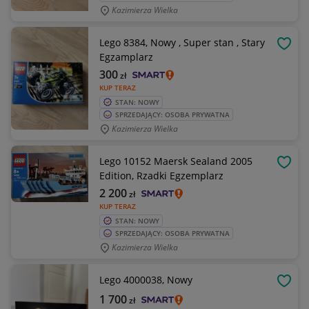
Kazimierza Wielka
Lego 8384, Nowy , Super stan , Stary
OBSE
Egzamplarz
300
zł
KUP TERAZ
STAN: NOWY
SPRZEDAJĄCY: OSOBA PRYWATNA
Kazimierza Wielka
Lego 10152 Maersk Sealand 2005
OBSE
Edition, Rzadki Egzemplarz
2 200
zł
KUP TERAZ
STAN: NOWY
SPRZEDAJĄCY: OSOBA PRYWATNA
Kazimierza Wielka
Lego 4000038, Nowy
OBSE
1 700
zł