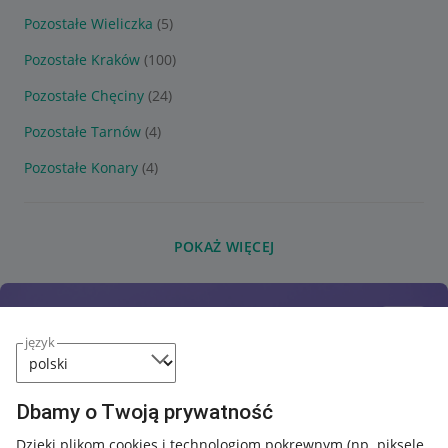
Pozostałe Wieliczka
(5)
Pozostałe Kraków
(100)
Pozostałe Chęciny
(24)
Pozostałe Tarnów
(4)
Pozostałe Konary
(4)
POKAŻ WIĘCEJ
język
Dbamy o Twoją prywatność
Dzięki plikom cookies i technologiom pokrewnym
(np. piksele,