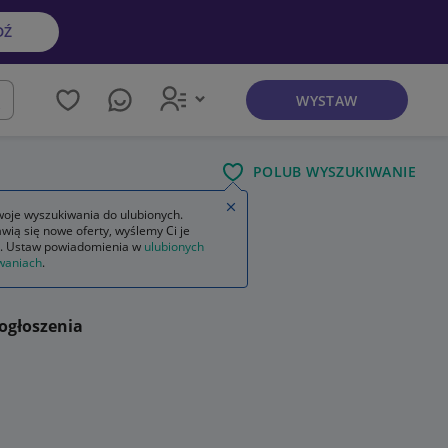
DŹ
WYSTAW
kaj
POLUB WYSZUKIWANIE
Zamknij wskazówkę
oje wyszukiwania do ulubionych.
wią się nowe oferty, wyślemy Ci je
. Ustaw powiadomienia w
ulubionych
waniach
.
ogłoszenia