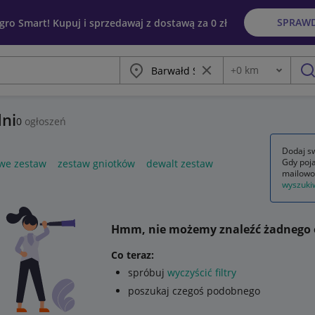
SPRAW
egro Smart! Kupuj i sprzedawaj z dostawą za 0 zł
Miasto
Wyczyść frazę
+
0
km
Odległość
szu
dni
0
ogłoszeń
Dodaj sw
Gdy poja
we zestaw
zestaw gniotków
dewalt zestaw
mailowo
wyszuki
Hmm, nie możemy znaleźć żadnego 
Co teraz:
spróbuj
wyczyścić filtry
poszukaj czegoś podobnego