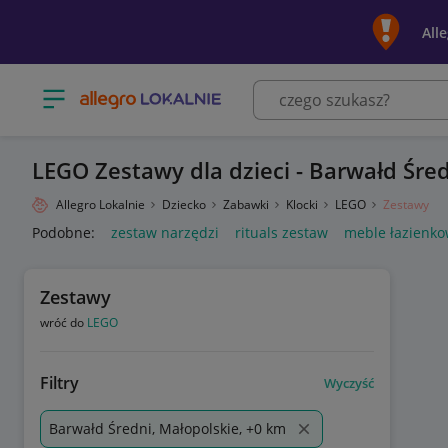
All
Otwórz menu z kategoriami
LEGO Zestawy dla dzieci - Barwałd Śre
Allegro Lokalnie
Dziecko
Zabawki
Klocki
LEGO
Zestawy
Podobne:
zestaw narzędzi
rituals zestaw
meble łazienko
Zestawy
wróć do
LEGO
Filtry
Wyczyść
Barwałd Średni, Małopolskie, +0 km