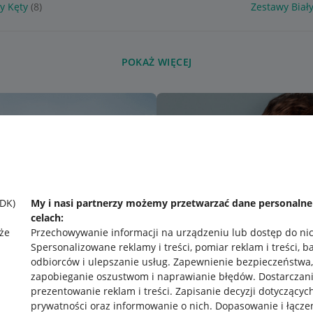
y Kęty
(8)
Zestawy Biały
POKAŻ WIĘCEJ
SDK)
My i nasi partnerzy możemy przetwarzać dane personaln
celach:
że
Przechowywanie informacji na urządzeniu lub dostęp do ni
Spersonalizowane reklamy i treści, pomiar reklam i treści, b
odbiorców i ulepszanie usług
.
Zapewnienie bezpieczeństwa,
zapobieganie oszustwom i naprawianie błędów
.
Dostarczani
prezentowanie reklam i treści
.
Zapisanie decyzji dotyczącyc
prywatności oraz informowanie o nich
.
Dopasowanie i łącze