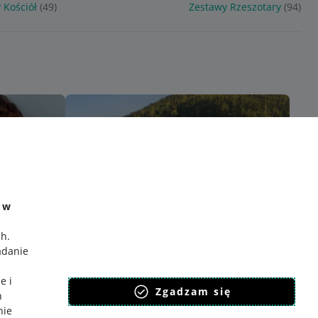
 Kościół
(49)
Zestawy Rzeszotary
(94)
e w
ch
.
adanie
e i
Zgadzam się
h
nie