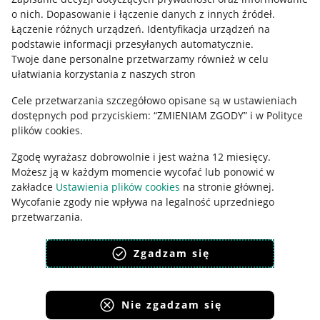
o nich
.
Dopasowanie i łączenie danych z innych źródeł
.
Polityka plików "cookies"
Łączenie różnych urządzeń
.
Identyfikacja urządzeń na
podstawie informacji przesyłanych automatycznie
.
Ustawienia plików "cookies"
Twoje dane personalne przetwarzamy również w celu
Udostępnianie lokalizacji
ułatwiania korzystania z naszych stron
Informacje dla Aktu o Usługach Cyfrowych
Cele przetwarzania szczegółowo opisane są w ustawieniach
dostępnych pod przyciskiem: “ZMIENIAM ZGODY” i w Polityce
Pobierz aplikację
plików cookies.
Zgodę wyrażasz dobrowolnie i jest ważna 12 miesięcy.
Możesz ją w każdym momencie wycofać lub ponowić w
zakładce
Ustawienia plików cookies
na stronie głównej.
Wycofanie zgody nie wpływa na legalność uprzedniego
przetwarzania.
polityka plików cookies
polityka ochrony prywatności
Zgadzam się
Nie zgadzam się
Korzystanie z serwisu oznacza akceptację
regulaminu
.