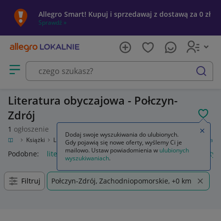
Allegro Smart! Kupuj i sprzedawaj z dostawą za 0 zł
Sprawdź »
Otwórz menu z kategoriami
szukaj
Literatura obyczajowa - Połczyn-
Zdrój
POL
1
ogłoszenie
Zamkn
Dodaj swoje wyszukiwania do ulubionych.
ozrywka
Książki
Literatura obyczajowa, erotyczna
Literatura obyczajowa
Gdy pojawią się nowe oferty, wyślemy Ci je
mailowo. Ustaw powiadomienia w
ulubionych
Podobne:
literatura obyczajowa
literatura obyczajowa erotyc
wyszukiwaniach
.
Filtruj
Połczyn-Zdrój, Zachodniopomorskie, +0 km