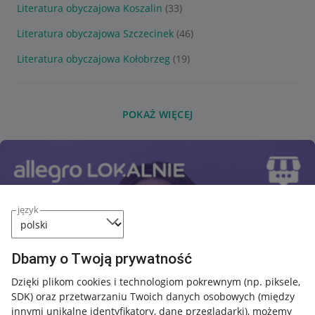
Literatura obyczajowa Koszalin
(33)
Literatura obyczajowa Szczecinek
(46)
Literatura obyczajowa Kołobrzeg
(19)
POKAŻ WIĘCEJ
język
Dbamy o Twoją prywatność
Dzięki plikom cookies i technologiom pokrewnym
(np. piksele,
SDK)
oraz przetwarzaniu Twoich danych osobowych
(między
innymi unikalne identyfikatory, dane przeglądarki)
, możemy