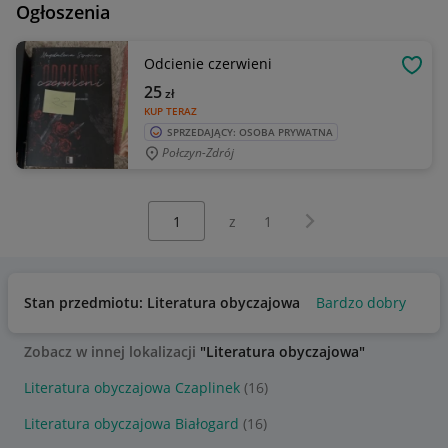
Ogłoszenia
Odcienie czerwieni
OBSE
25
zł
KUP TERAZ
SPRZEDAJĄCY: OSOBA PRYWATNA
Połczyn-Zdrój
Wybierz stronę:
Następna strona
z
1
Stan przedmiotu: Literatura obyczajowa
Bardzo dobry
Zobacz w innej lokalizacji
"Literatura obyczajowa"
Literatura obyczajowa Czaplinek
(16)
Literatura obyczajowa Białogard
(16)