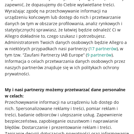
zapewnić, że dopasujemy do Ciebie wyświetlane treści.
Wyrażając zgodę na przechowywanie informacji na
urządzeniu końcowym lub dostęp do nich i przetwarzanie
danych (w tym w obszarze profilowania, analiz rynkowych i
statystycznych) sprawiasz, że łatwiej będzie odnaleźć Ci w
Allegro dokładnie to, czego szukasz i potrzebujesz.
Administratorem Twoich danych osobowych będzie Allegro a
Przydatne informacje
w niektórych przypadkach nasi partnerzy (
17
partnerów
), w
tym tzw. “Zaufani Partnerzy IAB Europe” (
9
partnerów
).
Informacja o celach przetwarzania danych osobowych przez
Jak to działa
naszych partnerów znajduje się w ich politykach ochrony
Napisz do nas
prywatności.
Allegro Gadane dla sprzedających
My i nasi partnerzy możemy przetwarzać dane personalne
Allegro Gadane dla kupujących
w celach:
Przechowywanie informacji na urządzeniu lub dostęp do
Mapa miejscowości
nich
.
Spersonalizowane reklamy i treści, pomiar reklam i
treści, badanie odbiorców i ulepszanie usług
.
Zapewnienie
Informacje prawne
bezpieczeństwa, zapobieganie oszustwom i naprawianie
błędów
.
Dostarczanie i prezentowanie reklam i treści
.
Regulamin
Zapisanie decyzji dotyczących prywatności oraz informowanie