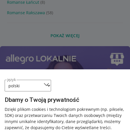
Romanse Łańcut
(8)
Romanse Rakszawa
(58)
POKAŻ WIĘCEJ
język
Dbamy o Twoją prywatność
Dzięki plikom cookies i technologiom pokrewnym
(np. piksele,
SDK)
oraz przetwarzaniu Twoich danych osobowych
(między
innymi unikalne identyfikatory, dane przeglądarki)
, możemy
zapewnić, że dopasujemy do Ciebie wyświetlane treści.