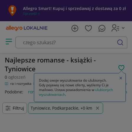
Allegro Smart! Kupuj i sprzedawaj z dostawą za 0 zł
Sprawdź »
Otwórz menu z kategoriami
szukaj
Najlepsze romanse - książki -
Tyniowice
POL
0
ogłoszeń
Zamkn
Dodaj swoje wyszukiwania do ulubionych.
Kultura i rozrywka
Książki
Literatura obyczajowa, erotyczna
Romanse
Gdy pojawią się nowe oferty, wyślemy Ci je
mailowo. Ustaw powiadomienia w
ulubionych
Podobne:
romanse
książki romanse
książki używane roma
wyszukiwaniach
.
Filtruj
Tyniowice, Podkarpackie, +0 km