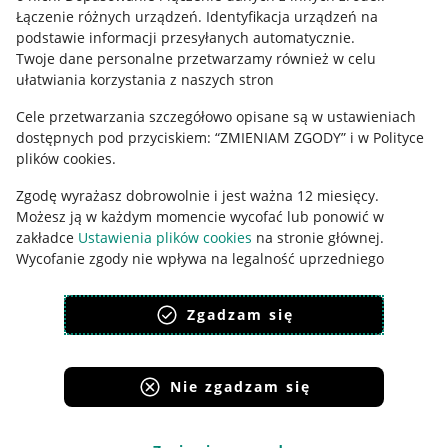
Łączenie różnych urządzeń
.
Identyfikacja urządzeń na
Ustawienia plików "cookies"
podstawie informacji przesyłanych automatycznie
.
Twoje dane personalne przetwarzamy również w celu
Udostępnianie lokalizacji
ułatwiania korzystania z naszych stron
Informacje dla Aktu o Usługach Cyfrowych
Cele przetwarzania szczegółowo opisane są w ustawieniach
dostępnych pod przyciskiem: “ZMIENIAM ZGODY” i w Polityce
Pobierz aplikację
plików cookies.
Zgodę wyrażasz dobrowolnie i jest ważna 12 miesięcy.
Możesz ją w każdym momencie wycofać lub ponowić w
zakładce
Ustawienia plików cookies
na stronie głównej.
Wycofanie zgody nie wpływa na legalność uprzedniego
przetwarzania.
Zgadzam się
polityka plików cookies
polityka ochrony prywatności
Nie zgadzam się
Korzystanie z serwisu oznacza akceptację
regulaminu
.