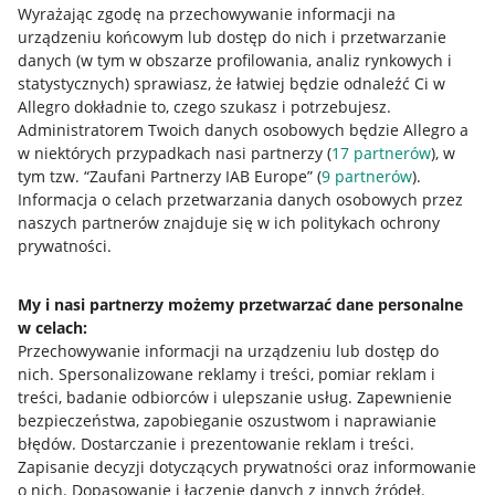
Wyrażając zgodę na przechowywanie informacji na
urządzeniu końcowym lub dostęp do nich i przetwarzanie
danych (w tym w obszarze profilowania, analiz rynkowych i
statystycznych) sprawiasz, że łatwiej będzie odnaleźć Ci w
Allegro dokładnie to, czego szukasz i potrzebujesz.
Administratorem Twoich danych osobowych będzie Allegro a
Przydatne informacje
w niektórych przypadkach nasi partnerzy (
17
partnerów
), w
tym tzw. “Zaufani Partnerzy IAB Europe” (
9
partnerów
).
Jak to działa
Informacja o celach przetwarzania danych osobowych przez
naszych partnerów znajduje się w ich politykach ochrony
Napisz do nas
prywatności.
Allegro Gadane dla sprzedających
My i nasi partnerzy możemy przetwarzać dane personalne
Allegro Gadane dla kupujących
w celach:
Mapa miejscowości
Przechowywanie informacji na urządzeniu lub dostęp do
nich
.
Spersonalizowane reklamy i treści, pomiar reklam i
Informacje prawne
treści, badanie odbiorców i ulepszanie usług
.
Zapewnienie
bezpieczeństwa, zapobieganie oszustwom i naprawianie
błędów
.
Dostarczanie i prezentowanie reklam i treści
.
Regulamin
Zapisanie decyzji dotyczących prywatności oraz informowanie
Polityka plików "cookies"
o nich
.
Dopasowanie i łączenie danych z innych źródeł
.