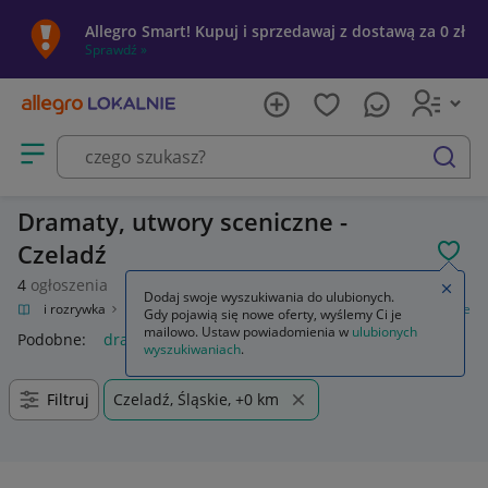
Allegro Smart! Kupuj i sprzedawaj z dostawą za 0 zł
Sprawdź »
Otwórz menu z kategoriami
szukaj
Dramaty, utwory sceniczne -
Czeladź
POL
4
ogłoszenia
Zamkn
Dodaj swoje wyszukiwania do ulubionych.
Kultura i rozrywka
Książki
Literatura piękna
Dramaty, utwory sceniczne
Gdy pojawią się nowe oferty, wyślemy Ci je
mailowo. Ustaw powiadomienia w
ulubionych
Podobne:
dramaty utwory sceniczne
wyszukiwaniach
.
Filtruj
Czeladź, Śląskie, +0 km