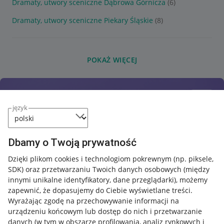
Dramaty, utwory sceniczne Dąbrowa Górnicza
(6)
Dramaty, utwory sceniczne Piekary Śląskie
(8)
POKAŻ WIĘCEJ
język
Dbamy o Twoją prywatność
Dzięki plikom cookies i technologiom pokrewnym
(np. piksele,
SDK)
oraz przetwarzaniu Twoich danych osobowych
(między
innymi unikalne identyfikatory, dane przeglądarki)
, możemy
zapewnić, że dopasujemy do Ciebie wyświetlane treści.
Wyrażając zgodę na przechowywanie informacji na
urządzeniu końcowym lub dostęp do nich i przetwarzanie
danych (w tym w obszarze profilowania, analiz rynkowych i