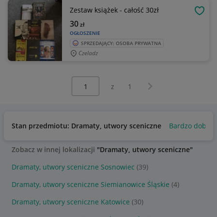
Zestaw książek - całość 30zł
OBSE
30
zł
OGŁOSZENIE
SPRZEDAJĄCY: OSOBA PRYWATNA
Czeladz
Wybierz stronę:
Następna strona
z
1
Stan przedmiotu: Dramaty, utwory sceniczne
Bardzo dobry
Zobacz w innej lokalizacji
"Dramaty, utwory sceniczne"
Dramaty, utwory sceniczne Sosnowiec
(39)
Dramaty, utwory sceniczne Siemianowice Śląskie
(4)
Dramaty, utwory sceniczne Katowice
(30)