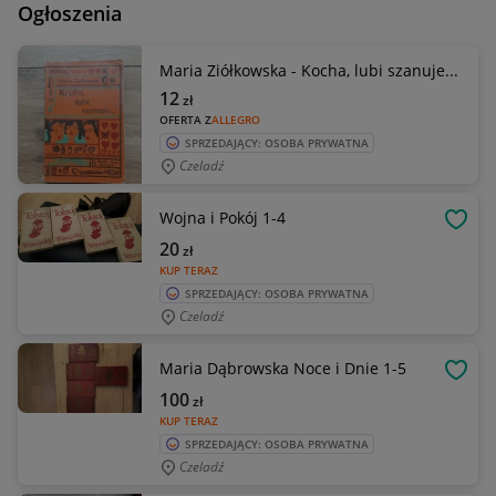
Ogłoszenia
Maria Ziółkowska - Kocha, lubi szanuje...
12
zł
OFERTA Z
ALLEGRO
SPRZEDAJĄCY: OSOBA PRYWATNA
Czeladź
Wojna i Pokój 1-4
OBSE
20
zł
KUP TERAZ
SPRZEDAJĄCY: OSOBA PRYWATNA
Czeladź
Maria Dąbrowska Noce i Dnie 1-5
OBSE
100
zł
KUP TERAZ
SPRZEDAJĄCY: OSOBA PRYWATNA
Czeladź