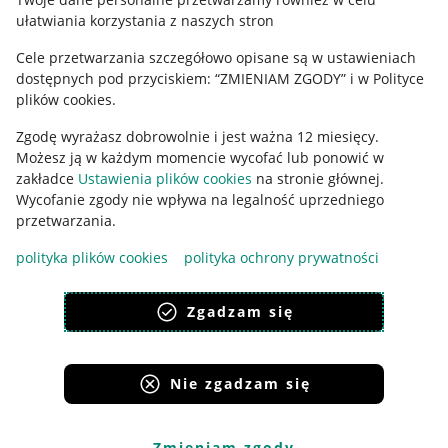
ułatwiania korzystania z naszych stron
Ustawienia plików "cookies"
Cele przetwarzania szczegółowo opisane są w ustawieniach
Udostępnianie lokalizacji
dostępnych pod przyciskiem: “ZMIENIAM ZGODY” i w Polityce
Informacje dla Aktu o Usługach Cyfrowych
plików cookies.
Zgodę wyrażasz dobrowolnie i jest ważna 12 miesięcy.
Pobierz aplikację
Możesz ją w każdym momencie wycofać lub ponowić w
zakładce
Ustawienia plików cookies
na stronie głównej.
Wycofanie zgody nie wpływa na legalność uprzedniego
przetwarzania.
polityka plików cookies
polityka ochrony prywatności
Zgadzam się
Nie zgadzam się
Korzystanie z serwisu oznacza akceptację
regulaminu
.
Zmieniam zgody