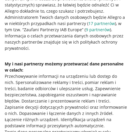
statystycznych) sprawiasz, że łatwiej będzie odnaleźć Ci w
Allegro dokładnie to, czego szukasz i potrzebujesz.
Administratorem Twoich danych osobowych będzie Allegro a
w niektórych przypadkach nasi partnerzy (
17
partnerów
), w
tym tzw. “Zaufani Partnerzy IAB Europe” (
9
partnerów
).
Przydatne informacje
Informacja o celach przetwarzania danych osobowych przez
naszych partnerów znajduje się w ich politykach ochrony
prywatności.
Jak to działa
Napisz do nas
My i nasi partnerzy możemy przetwarzać dane personalne
w celach:
Allegro Gadane dla sprzedających
Przechowywanie informacji na urządzeniu lub dostęp do
Allegro Gadane dla kupujących
nich
.
Spersonalizowane reklamy i treści, pomiar reklam i
treści, badanie odbiorców i ulepszanie usług
.
Zapewnienie
Mapa miejscowości
bezpieczeństwa, zapobieganie oszustwom i naprawianie
błędów
.
Dostarczanie i prezentowanie reklam i treści
.
Informacje prawne
Zapisanie decyzji dotyczących prywatności oraz informowanie
o nich
.
Dopasowanie i łączenie danych z innych źródeł
.
Regulamin
Łączenie różnych urządzeń
.
Identyfikacja urządzeń na
podstawie informacji przesyłanych automatycznie
.
Polityka plików "cookies"
Twoje dane personalne przetwarzamy również w celu