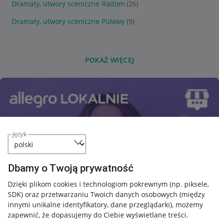
Dramaty, utwory sceniczne Radom
(26)
Dramaty, utwory sceniczne Puławy
(9)
POKAŻ WIĘCEJ
język
Dbamy o Twoją prywatność
Dzięki plikom cookies i technologiom pokrewnym
(np. piksele,
SDK)
oraz przetwarzaniu Twoich danych osobowych
(między
innymi unikalne identyfikatory, dane przeglądarki)
, możemy
zapewnić, że dopasujemy do Ciebie wyświetlane treści.