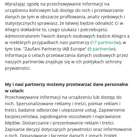
Wyrażając zgodę na przechowywanie informacji na
urządzeniu końcowym lub dostęp do nich i przetwarzanie
danych (w tym w obszarze profilowania, analiz rynkowych i
statystycznych) sprawiasz, że łatwiej będzie odnaleźć Ci w
Allegro dokładnie to, czego szukasz i potrzebujesz.
Nawigacja
Administratorem Twoich danych osobowych będzie Allegro a
Przydatne informacje
w niektórych przypadkach nasi partnerzy (
17
partnerów
), w
tym tzw. “Zaufani Partnerzy IAB Europe” (
9
partnerów
).
Jak to działa
Informacja o celach przetwarzania danych osobowych przez
naszych partnerów znajduje się w ich politykach ochrony
Napisz do nas
prywatności.
Allegro Gadane dla sprzedających
My i nasi partnerzy możemy przetwarzać dane personalne
Allegro Gadane dla kupujących
w celach:
Mapa miejscowości
Przechowywanie informacji na urządzeniu lub dostęp do
nich
.
Spersonalizowane reklamy i treści, pomiar reklam i
Informacje prawne
treści, badanie odbiorców i ulepszanie usług
.
Zapewnienie
bezpieczeństwa, zapobieganie oszustwom i naprawianie
błędów
.
Dostarczanie i prezentowanie reklam i treści
.
Regulamin
Zapisanie decyzji dotyczących prywatności oraz informowanie
Polityka plików "cookies"
o nich
.
Dopasowanie i łączenie danych z innych źródeł
.