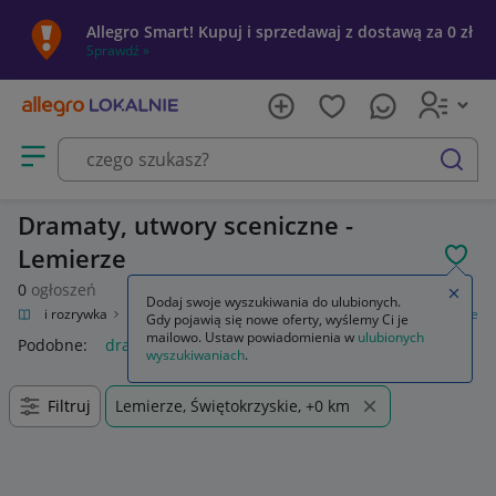
Allegro Smart! Kupuj i sprzedawaj z dostawą za 0 zł
Sprawdź »
Otwórz menu z kategoriami
szukaj
Dramaty, utwory sceniczne -
Lemierze
POL
0
ogłoszeń
Zamkn
Dodaj swoje wyszukiwania do ulubionych.
Kultura i rozrywka
Książki
Literatura piękna
Dramaty, utwory sceniczne
Gdy pojawią się nowe oferty, wyślemy Ci je
mailowo. Ustaw powiadomienia w
ulubionych
Podobne:
dramaty utwory sceniczne
wyszukiwaniach
.
Filtruj
Lemierze, Świętokrzyskie, +0 km