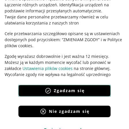
Łączenie różnych urządzeń
.
Identyfikacja urządzeń na
Ustawienia plików "cookies"
podstawie informacji przesyłanych automatycznie
.
Twoje dane personalne przetwarzamy również w celu
Udostępnianie lokalizacji
ułatwiania korzystania z naszych stron
Informacje dla Aktu o Usługach Cyfrowych
Cele przetwarzania szczegółowo opisane są w ustawieniach
dostępnych pod przyciskiem: “ZMIENIAM ZGODY” i w Polityce
Pobierz aplikację
plików cookies.
Zgodę wyrażasz dobrowolnie i jest ważna 12 miesięcy.
Możesz ją w każdym momencie wycofać lub ponowić w
zakładce
Ustawienia plików cookies
na stronie głównej.
Wycofanie zgody nie wpływa na legalność uprzedniego
przetwarzania.
Zgadzam się
polityka plików cookies
polityka ochrony prywatności
Nie zgadzam się
Korzystanie z serwisu oznacza akceptację
regulaminu
.