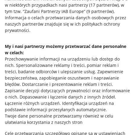
w niektórych przypadkach nasi partnerzy (
17
partnerów
), w
tym tzw. “Zaufani Partnerzy IAB Europe” (
9
partnerów
).
Przydatne informacje
Informacja o celach przetwarzania danych osobowych przez
naszych partnerów znajduje się w ich politykach ochrony
prywatności.
Jak to działa
Napisz do nas
My i nasi partnerzy możemy przetwarzać dane personalne
w celach:
Allegro Gadane dla sprzedających
Przechowywanie informacji na urządzeniu lub dostęp do
Allegro Gadane dla kupujących
nich
.
Spersonalizowane reklamy i treści, pomiar reklam i
treści, badanie odbiorców i ulepszanie usług
.
Zapewnienie
Mapa miejscowości
bezpieczeństwa, zapobieganie oszustwom i naprawianie
błędów
.
Dostarczanie i prezentowanie reklam i treści
.
Informacje prawne
Zapisanie decyzji dotyczących prywatności oraz informowanie
o nich
.
Dopasowanie i łączenie danych z innych źródeł
.
Regulamin
Łączenie różnych urządzeń
.
Identyfikacja urządzeń na
podstawie informacji przesyłanych automatycznie
.
Polityka plików "cookies"
Twoje dane personalne przetwarzamy również w celu
ułatwiania korzystania z naszych stron
Ustawienia plików "cookies"
Cele przetwarzania szczegółowo opisane są w ustawieniach
Udostępnianie lokalizacji