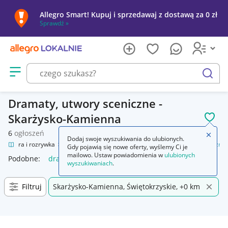
Allegro Smart! Kupuj i sprzedawaj z dostawą za 0 zł
Sprawdź »
Otwórz menu z kategoriami
szukaj
Dramaty, utwory sceniczne -
Skarżysko-Kamienna
POL
6
ogłoszeń
Zamkn
Dodaj swoje wyszukiwania do ulubionych.
Kultura i rozrywka
Książki
Literatura piękna
Dramaty, utwory sceniczne
Gdy pojawią się nowe oferty, wyślemy Ci je
mailowo. Ustaw powiadomienia w
ulubionych
Podobne:
dramaty utwory sceniczne
wyszukiwaniach
.
Filtruj
Skarżysko-Kamienna, Świętokrzyskie, +0 km