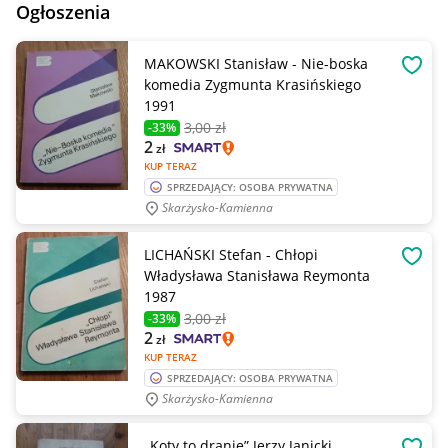
Ogłoszenia
MAKOWSKI Stanisław - Nie-boska
OBSE
komedia Zygmunta Krasińskiego
1991
3
,00 zł
-33%
2
zł
KUP TERAZ
SPRZEDAJĄCY: OSOBA PRYWATNA
Skarżysko-Kamienna
LICHAŃSKI Stefan - Chłopi
OBSE
Władysława Stanisława Reymonta
1987
3
,00 zł
-33%
2
zł
KUP TERAZ
SPRZEDAJĄCY: OSOBA PRYWATNA
Skarżysko-Kamienna
„Koty to dranie” Jerzy Janicki