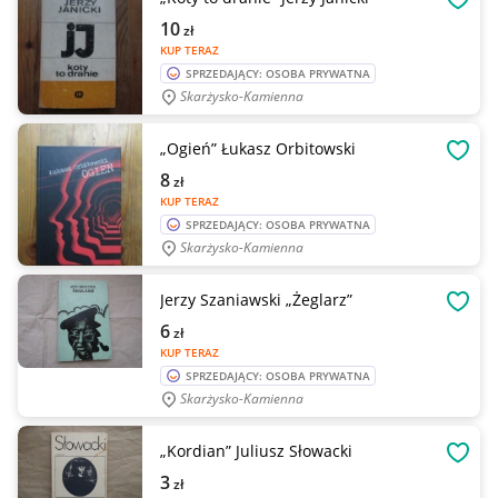
OBSE
10
zł
KUP TERAZ
SPRZEDAJĄCY: OSOBA PRYWATNA
Skarżysko-Kamienna
„Ogień” Łukasz Orbitowski
OBSE
8
zł
KUP TERAZ
SPRZEDAJĄCY: OSOBA PRYWATNA
Skarżysko-Kamienna
Jerzy Szaniawski „Żeglarz”
OBSE
6
zł
KUP TERAZ
SPRZEDAJĄCY: OSOBA PRYWATNA
Skarżysko-Kamienna
„Kordian” Juliusz Słowacki
OBSE
3
zł