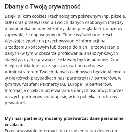
Dbamy o Twoją prywatność
Dzięki plikom cookies i technologiom pokrewnym
(np. piksele,
SDK)
oraz przetwarzaniu Twoich danych osobowych
(między
innymi unikalne identyfikatory, dane przeglądarki)
, możemy
zapewnić, że dopasujemy do Ciebie wyświetlane treści.
Wyrażając zgodę na przechowywanie informacji na
urządzeniu końcowym lub dostęp do nich i przetwarzanie
danych (w tym w obszarze profilowania, analiz rynkowych i
statystycznych) sprawiasz, że łatwiej będzie odnaleźć Ci w
Allegro dokładnie to, czego szukasz i potrzebujesz.
Administratorem Twoich danych osobowych będzie Allegro a
w niektórych przypadkach nasi partnerzy (
17
partnerów
), w
tym tzw. “Zaufani Partnerzy IAB Europe” (
9
partnerów
).
Przydatne informacje
Informacja o celach przetwarzania danych osobowych przez
naszych partnerów znajduje się w ich politykach ochrony
prywatności.
Jak to działa
Napisz do nas
My i nasi partnerzy możemy przetwarzać dane personalne
w celach:
Allegro Gadane dla sprzedających
Przechowywanie informacji na urządzeniu lub dostęp do