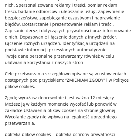
Allegro Gadane dla kupujących
nich
.
Spersonalizowane reklamy i treści, pomiar reklam i
treści, badanie odbiorców i ulepszanie usług
.
Zapewnienie
Mapa miejscowości
bezpieczeństwa, zapobieganie oszustwom i naprawianie
błędów
.
Dostarczanie i prezentowanie reklam i treści
.
Informacje prawne
Zapisanie decyzji dotyczących prywatności oraz informowanie
o nich
.
Dopasowanie i łączenie danych z innych źródeł
.
Regulamin
Łączenie różnych urządzeń
.
Identyfikacja urządzeń na
podstawie informacji przesyłanych automatycznie
.
Polityka plików "cookies"
Twoje dane personalne przetwarzamy również w celu
ułatwiania korzystania z naszych stron
Ustawienia plików "cookies"
Cele przetwarzania szczegółowo opisane są w ustawieniach
Udostępnianie lokalizacji
dostępnych pod przyciskiem: “ZMIENIAM ZGODY” i w Polityce
Informacje dla Aktu o Usługach Cyfrowych
plików cookies.
Zgodę wyrażasz dobrowolnie i jest ważna 12 miesięcy.
Pobierz aplikację
Możesz ją w każdym momencie wycofać lub ponowić w
zakładce
Ustawienia plików cookies
na stronie głównej.
Wycofanie zgody nie wpływa na legalność uprzedniego
przetwarzania.
polityka plików cookies
polityka ochrony prywatności