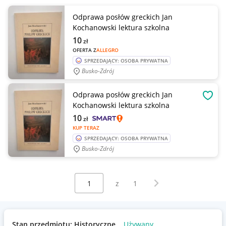
Odprawa posłów greckich Jan
Kochanowski lektura szkolna
10
zł
OFERTA Z
ALLEGRO
SPRZEDAJĄCY: OSOBA PRYWATNA
Busko-Zdrój
Odprawa posłów greckich Jan
OBSE
Kochanowski lektura szkolna
10
zł
KUP TERAZ
SPRZEDAJĄCY: OSOBA PRYWATNA
Busko-Zdrój
Wybierz stronę:
Następna strona
z
1
Stan przedmiotu: Historyczne
Używany