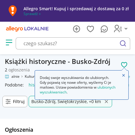
Allegro Smart! Kupuj i sprzedawaj z dostawą za 0 zł
Sprawdź »
Otwórz menu z kategoriami
szukaj
Książki historyczne - Busko-Zdrój
POL
2
ogłoszenia
Zamkn
gro Lokalnie
Kultura i rozrywka
Książki
Literatura piękna
Historyczne
Dodaj swoje wyszukiwania do ulubionych.
Gdy pojawią się nowe oferty, wyślemy Ci je
Podobne:
historyczne
historyczne bzdury o średniowieczu
mailowo. Ustaw powiadomienia w
ulubionych
wyszukiwaniach
.
Filtruj
Busko-Zdrój, Świętokrzyskie, +0 km
Ogłoszenia