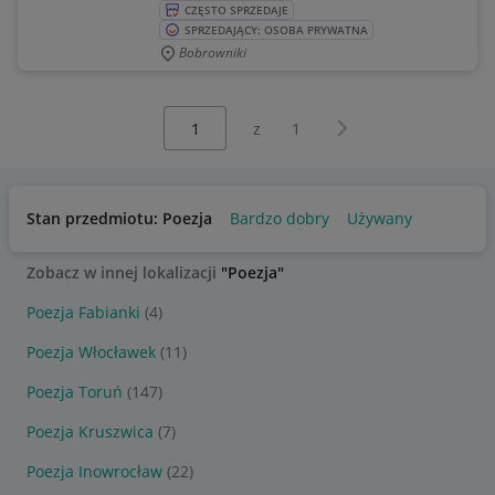
CZĘSTO SPRZEDAJE
SPRZEDAJĄCY: OSOBA PRYWATNA
Bobrowniki
Wybierz stronę:
Następna strona
z
1
Stan przedmiotu: Poezja
Bardzo dobry
Używany
Zobacz w innej lokalizacji
"Poezja"
Poezja Fabianki
(4)
Poezja Włocławek
(11)
Poezja Toruń
(147)
Poezja Kruszwica
(7)
Poezja Inowrocław
(22)