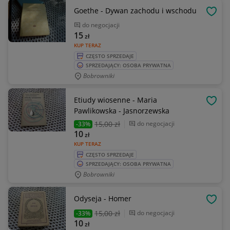
Goethe - Dywan zachodu i wschodu
OBSE
do negocjacji
15
zł
KUP TERAZ
CZĘSTO SPRZEDAJE
SPRZEDAJĄCY: OSOBA PRYWATNA
Bobrowniki
Etiudy wiosenne - Maria
OBSE
Pawlikowska - Jasnorzewska
15
,00 zł
do negocjacji
-33%
10
zł
KUP TERAZ
CZĘSTO SPRZEDAJE
SPRZEDAJĄCY: OSOBA PRYWATNA
Bobrowniki
Odyseja - Homer
OBSE
15
,00 zł
do negocjacji
-33%
10
zł