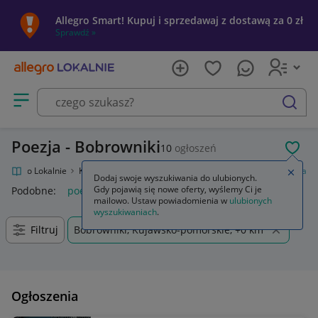
Allegro Smart! Kupuj i sprzedawaj z dostawą za 0 zł
Sprawdź »
Otwórz menu z kategoriami
szukaj
Poezja - Bobrowniki
10
ogłoszeń
POL
Allegro Lokalnie
Kultura i rozrywka
Książki
Literatura piękna
Poezja
Zamkn
Dodaj swoje wyszukiwania do ulubionych.
Gdy pojawią się nowe oferty, wyślemy Ci je
Podobne:
poezja
ballady poezja śpiewana
poezja polska ha
mailowo. Ustaw powiadomienia w
ulubionych
wyszukiwaniach
.
Filtruj
Bobrowniki, Kujawsko-pomorskie, +0 km
Ogłoszenia