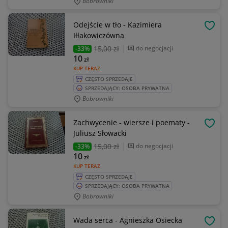
Bobrowniki
Odejście w tło - Kazimiera
OBSE
Iłłakowiczówna
15
,00 zł
do negocjacji
-33%
10
zł
KUP TERAZ
CZĘSTO SPRZEDAJE
SPRZEDAJĄCY: OSOBA PRYWATNA
Bobrowniki
Zachwycenie - wiersze i poematy -
OBSE
Juliusz Słowacki
15
,00 zł
do negocjacji
-33%
10
zł
KUP TERAZ
CZĘSTO SPRZEDAJE
SPRZEDAJĄCY: OSOBA PRYWATNA
Bobrowniki
Wada serca - Agnieszka Osiecka
OBSE