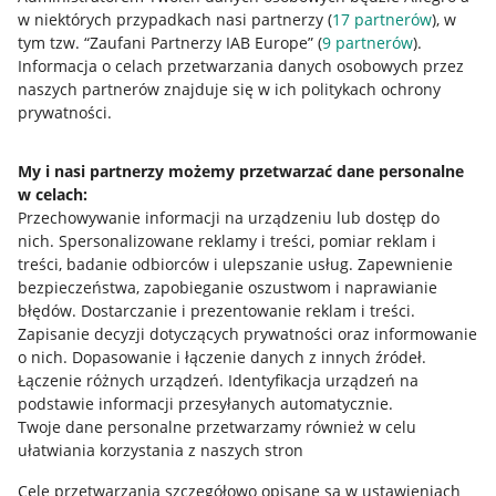
w niektórych przypadkach nasi partnerzy (
17
partnerów
), w
Nawigacja
tym tzw. “Zaufani Partnerzy IAB Europe” (
9
partnerów
).
Przydatne informacje
Informacja o celach przetwarzania danych osobowych przez
naszych partnerów znajduje się w ich politykach ochrony
prywatności.
Jak to działa
Napisz do nas
My i nasi partnerzy możemy przetwarzać dane personalne
w celach:
Allegro Gadane dla sprzedających
Przechowywanie informacji na urządzeniu lub dostęp do
Allegro Gadane dla kupujących
nich
.
Spersonalizowane reklamy i treści, pomiar reklam i
treści, badanie odbiorców i ulepszanie usług
.
Zapewnienie
Mapa miejscowości
bezpieczeństwa, zapobieganie oszustwom i naprawianie
błędów
.
Dostarczanie i prezentowanie reklam i treści
.
Informacje prawne
Zapisanie decyzji dotyczących prywatności oraz informowanie
o nich
.
Dopasowanie i łączenie danych z innych źródeł
.
Regulamin
Łączenie różnych urządzeń
.
Identyfikacja urządzeń na
podstawie informacji przesyłanych automatycznie
.
Polityka plików "cookies"
Twoje dane personalne przetwarzamy również w celu
ułatwiania korzystania z naszych stron
Ustawienia plików "cookies"
Cele przetwarzania szczegółowo opisane są w ustawieniach
Udostępnianie lokalizacji