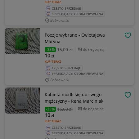
KUP TERAZ
CZĘSTO SPRZEDAJE
SPRZEDAJĄCY: OSOBA PRYWATNA
Bobrowniki
Poezje wybrane - Cwietajewa
OBSE
Maryna
15
,00 zł
do negocjacji
-33%
10
zł
KUP TERAZ
CZĘSTO SPRZEDAJE
SPRZEDAJĄCY: OSOBA PRYWATNA
Bobrowniki
Kobieta modli się do swego
OBSE
mężczyzny - Rena Marciniak
15
,00 zł
do negocjacji
-33%
10
zł
KUP TERAZ
CZĘSTO SPRZEDAJE
SPRZEDAJĄCY: OSOBA PRYWATNA