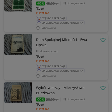
45
,00 zł
do negocjacji
-66%
15
zł
KUP TERAZ
CZĘSTO SPRZEDAJE
SPRZEDAJĄCY: OSOBA PRYWATNA
Bobrowniki
Dom Spokojnej Młodości - Ewa
OBSE
Lipska
do negocjacji
10
zł
KUP TERAZ
CZĘSTO SPRZEDAJE
SPRZEDAJĄCY: OSOBA PRYWATNA
Bobrowniki
Wybór wierszy - Mieczysława
OBSE
Buczkówna
20
,00 zł
do negocjacji
-50%
10
zł
KUP TERAZ