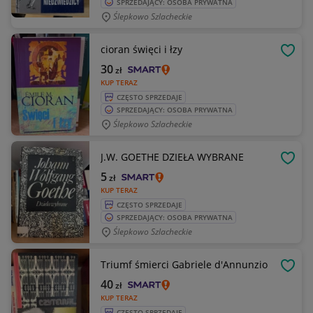
SPRZEDAJĄCY: OSOBA PRYWATNA
Ślepkowo Szlacheckie
cioran święci i łzy
OBSE
30
zł
KUP TERAZ
CZĘSTO SPRZEDAJE
SPRZEDAJĄCY: OSOBA PRYWATNA
Ślepkowo Szlacheckie
J.W. GOETHE DZIEŁA WYBRANE
OBSE
5
zł
KUP TERAZ
CZĘSTO SPRZEDAJE
SPRZEDAJĄCY: OSOBA PRYWATNA
Ślepkowo Szlacheckie
Triumf śmierci Gabriele d'Annunzio
OBSE
40
zł
KUP TERAZ
CZĘSTO SPRZEDAJE