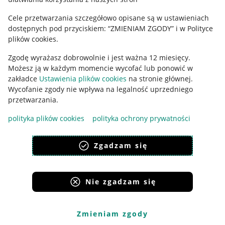
Ustawienia plików "cookies"
Cele przetwarzania szczegółowo opisane są w ustawieniach
Udostępnianie lokalizacji
dostępnych pod przyciskiem: “ZMIENIAM ZGODY” i w Polityce
Informacje dla Aktu o Usługach Cyfrowych
plików cookies.
Zgodę wyrażasz dobrowolnie i jest ważna 12 miesięcy.
Pobierz aplikację
Możesz ją w każdym momencie wycofać lub ponowić w
zakładce
Ustawienia plików cookies
na stronie głównej.
Wycofanie zgody nie wpływa na legalność uprzedniego
przetwarzania.
polityka plików cookies
polityka ochrony prywatności
Zgadzam się
Nie zgadzam się
Korzystanie z serwisu oznacza akceptację
regulaminu
.
Zmieniam zgody