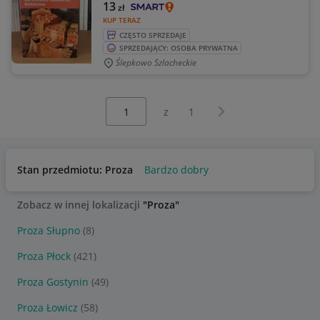
13
zł
KUP TERAZ
CZĘSTO SPRZEDAJE
SPRZEDAJĄCY: OSOBA PRYWATNA
Ślepkowo Szlacheckie
Wybierz stronę:
Następna strona
z
1
Stan przedmiotu: Proza
Bardzo dobry
Zobacz w innej lokalizacji
"Proza"
Proza Słupno
(8)
Proza Płock
(421)
Proza Gostynin
(49)
Proza Łowicz
(58)