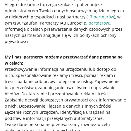
Allegro dokładnie to, czego szukasz i potrzebujesz.
Administratorem Twoich danych osobowych będzie Allegro a
w niektórych przypadkach nasi partnerzy (
17
partnerów
), w
tym tzw. “Zaufani Partnerzy IAB Europe” (
9
partnerów
).
Przydatne informacje
Informacja o celach przetwarzania danych osobowych przez
naszych partnerów znajduje się w ich politykach ochrony
prywatności.
Jak to działa
Napisz do nas
My i nasi partnerzy możemy przetwarzać dane personalne
w celach:
Allegro Gadane dla sprzedających
Przechowywanie informacji na urządzeniu lub dostęp do
Allegro Gadane dla kupujących
nich
.
Spersonalizowane reklamy i treści, pomiar reklam i
treści, badanie odbiorców i ulepszanie usług
.
Zapewnienie
Mapa miejscowości
bezpieczeństwa, zapobieganie oszustwom i naprawianie
błędów
.
Dostarczanie i prezentowanie reklam i treści
.
Informacje prawne
Zapisanie decyzji dotyczących prywatności oraz informowanie
o nich
.
Dopasowanie i łączenie danych z innych źródeł
.
Regulamin
Łączenie różnych urządzeń
.
Identyfikacja urządzeń na
podstawie informacji przesyłanych automatycznie
.
Polityka plików "cookies"
Twoje dane personalne przetwarzamy również w celu
ułatwiania korzystania z naszych stron