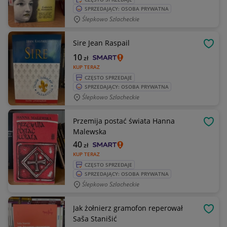
SPRZEDAJĄCY: OSOBA PRYWATNA
Ślepkowo Szlacheckie
Sire Jean Raspail
OBSE
10
zł
KUP TERAZ
CZĘSTO SPRZEDAJE
SPRZEDAJĄCY: OSOBA PRYWATNA
Ślepkowo Szlacheckie
Przemija postać świata Hanna
OBSE
Malewska
40
zł
KUP TERAZ
CZĘSTO SPRZEDAJE
SPRZEDAJĄCY: OSOBA PRYWATNA
Ślepkowo Szlacheckie
Jak żołnierz gramofon reperował
OBSE
Saša Stanišić