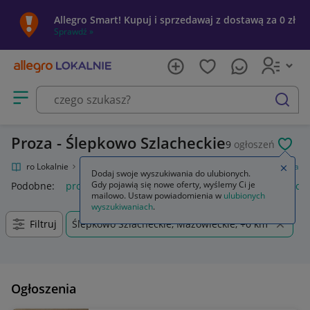
Allegro Smart! Kupuj i sprzedawaj z dostawą za 0 zł
Sprawdź »
Otwórz menu z kategoriami
szukaj
Proza - Ślepkowo Szlacheckie
9
ogłoszeń
POL
Allegro Lokalnie
Kultura i rozrywka
Książki
Literatura piękna
Proza
Zamkn
Dodaj swoje wyszukiwania do ulubionych.
Gdy pojawią się nowe oferty, wyślemy Ci je
Podobne:
proza
proca myśliwska
proca wędkarska
proca
mailowo. Ustaw powiadomienia w
ulubionych
wyszukiwaniach
.
Filtruj
Ślepkowo Szlacheckie, Mazowieckie, +0 km
Ogłoszenia