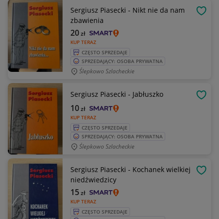
Sergiusz Piasecki - Nikt nie da nam
OBSE
zbawienia
20
zł
KUP TERAZ
CZĘSTO SPRZEDAJE
SPRZEDAJĄCY: OSOBA PRYWATNA
Ślepkowo Szlacheckie
Sergiusz Piasecki - Jabłuszko
OBSE
10
zł
KUP TERAZ
CZĘSTO SPRZEDAJE
SPRZEDAJĄCY: OSOBA PRYWATNA
Ślepkowo Szlacheckie
Sergiusz Piasecki - Kochanek wielkiej
OBSE
niedźwiedzicy
15
zł
KUP TERAZ
CZĘSTO SPRZEDAJE