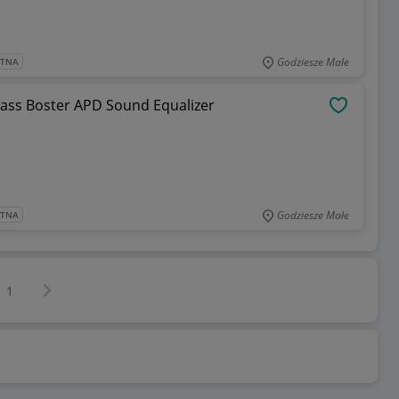
Godziesze Małe
ATNA
ass Boster APD Sound Equalizer
OBSERWU
Godziesze Małe
ATNA
Następna strona
z
1