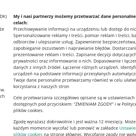
SDK)
My i nasi partnerzy możemy przetwarzać dane personaln
celach:
że
Przechowywanie informacji na urządzeniu lub dostęp do ni
Spersonalizowane reklamy i treści, pomiar reklam i treści, b
odbiorców i ulepszanie usług
.
Zapewnienie bezpieczeństwa,
zapobieganie oszustwom i naprawianie błędów
.
Dostarczani
prezentowanie reklam i treści
.
Zapisanie decyzji dotyczącyc
prywatności oraz informowanie o nich
.
Dopasowanie i łącze
danych z innych źródeł
.
Łączenie różnych urządzeń
.
Identyf
urządzeń na podstawie informacji przesyłanych automatycz
rawne
Pobierz aplikację
Twoje dane personalne przetwarzamy również w celu ułatw
korzystania z naszych stron
zw.
ach
Cele przetwarzania szczegółowo opisane są w ustawieniach
 "cookies"
dostępnych pod przyciskiem: “ZMIENIAM ZGODY” i w Polityc
plików cookies.
ów "cookies"
Zgodę wyrażasz dobrowolnie i jest ważna 12 miesięcy. Może
okalizacji
każdym momencie wycofać lub ponowić w zakładce
Ustawie
 Aktu o Usługach Cyfrowych
plików cookies
na stronie głównej. Wycofanie zgody nie wpł