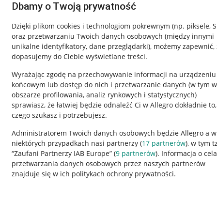
Dbamy o Twoją prywatność
Dzięki plikom cookies i technologiom pokrewnym
(np. piksele, 
oraz przetwarzaniu Twoich danych osobowych
(między innymi
unikalne identyfikatory, dane przeglądarki)
, możemy zapewnić, 
dopasujemy do Ciebie wyświetlane treści.
Wyrażając zgodę na przechowywanie informacji na urządzeniu
końcowym lub dostęp do nich i przetwarzanie danych (w tym w
obszarze profilowania, analiz rynkowych i statystycznych)
sprawiasz, że łatwiej będzie odnaleźć Ci w Allegro dokładnie to,
czego szukasz i potrzebujesz.
Przydatne informacje
Informacje p
Administratorem Twoich danych osobowych będzie Allegro a w
niektórych przypadkach nasi partnerzy (
17
partnerów
), w tym t
Jak to działa
Regulamin
“Zaufani Partnerzy IAB Europe” (
9
partnerów
). Informacja o cel
Napisz do nas
Polityka plików
przetwarzania danych osobowych przez naszych partnerów
znajduje się w ich politykach ochrony prywatności.
Allegro Gadane dla sprzedających
Ustawienia plik
Allegro Gadane dla kupujących
Udostępnianie l
Mapa miejscowości
Informacje dla