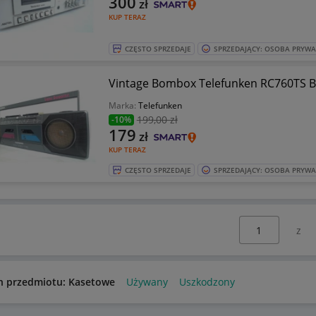
300
zł
KUP TERAZ
CZĘSTO SPRZEDAJE
SPRZEDAJĄCY: OSOBA PRYW
Vintage Bombox Telefunken RC760TS B
Marka:
Telefunken
199
,00 zł
-10%
179
zł
KUP TERAZ
CZĘSTO SPRZEDAJE
SPRZEDAJĄCY: OSOBA PRYW
Wybierz stronę:
n przedmiotu: Kasetowe
Używany
Uszkodzony