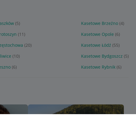
aszków
(5)
Kasetowe Brzeźno
(4)
rotoszyn
(11)
Kasetowe Opole
(6)
zęstochowa
(20)
Kasetowe Łódź
(55)
liwice
(10)
Kasetowe Bydgoszcz
(5)
eszno
(6)
Kasetowe Rybnik
(6)