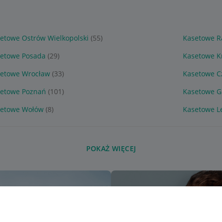
etowe Ostrów Wielkopolski
(55)
Kasetowe R
etowe Posada
(29)
Kasetowe K
etowe Wrocław
(33)
Kasetowe C
etowe Poznań
(101)
Kasetowe G
etowe Wołów
(8)
Kasetowe L
POKAŻ WIĘCEJ