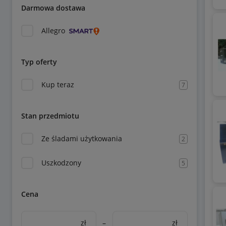
Darmowa dostawa
Allegro
Typ oferty
Kup teraz
7
Stan przedmiotu
Ze śladami użytkowania
2
Uszkodzony
5
Cena
zł
–
zł