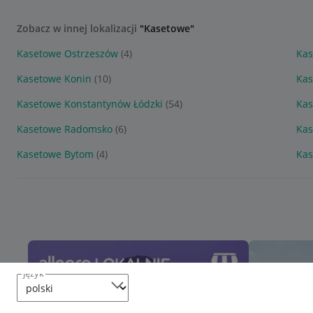
Zobacz w innej lokalizacji
"Kasetowe"
Kasetowe Ostrzeszów
(4)
Kas
Kasetowe Konin
(10)
Kas
Kasetowe Konstantynów Łódzki
(54)
Kas
Kasetowe Radomsko
(6)
Kas
Kasetowe Bytom
(4)
Kas
język