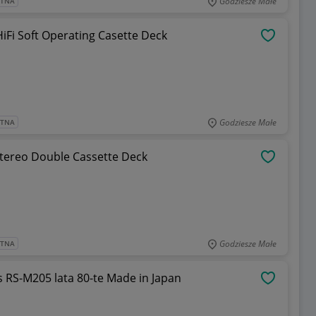
Godziesze Małe
ATNA
Fi Soft Operating Casette Deck
OBSERWU
Godziesze Małe
ATNA
tereo Double Cassette Deck
OBSERWU
Godziesze Małe
ATNA
 RS-M205 lata 80-te Made in Japan
OBSERWU