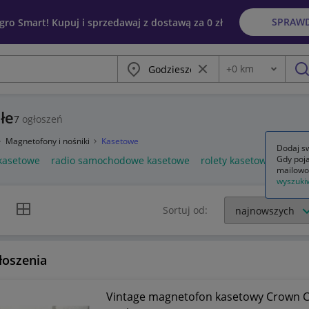
SPRAW
egro Smart! Kupuj i sprzedawaj z dostawą za 0 zł
Miasto
Wyczyść frazę
+
0
km
Odległość
szu
łe
7
ogłoszeń
Magnetofony i nośniki
Kasetowe
Dodaj sw
Gdy poja
 kasetowe
radio samochodowe kasetowe
rolety kasetowe
mailowo
wyszuki
k listy
Widok siatki
Sortuj od:
łoszenia
Vintage magnetofon kasetowy Crown CT