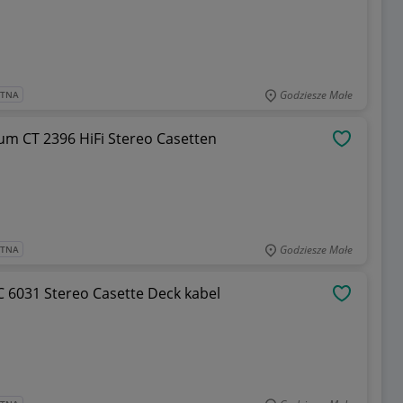
Godziesze Małe
ATNA
m CT 2396 HiFi Stereo Casetten
OBSERWU
Godziesze Małe
ATNA
 6031 Stereo Casette Deck kabel
OBSERWU