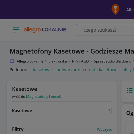
All
Otwórz menu z kategoriami
Magnetofony Kasetowe - Godziesze Ma
Allegro Lokalnie
Elektronika
RTV i AGD
Sprzęt audio dla domu
Podobne:
kasetowe
odtwarzacze cd md i kasetowe
plisy
Kasetowe
Wido
wróć do
Magnetofony i nośniki
Kasetowe
7
Og
Filtry
Wyczyść