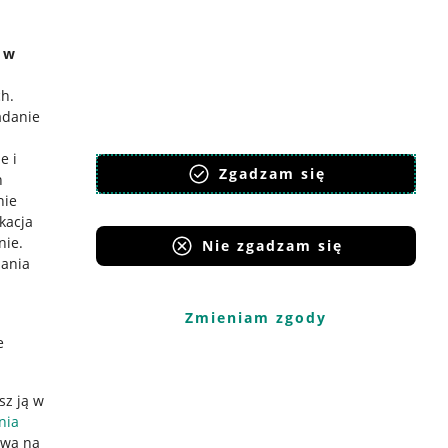
e w
ch
.
adanie
e i
Zgadzam się
h
nie
ikacja
nie
.
Nie zgadzam się
iania
Zmieniam zgody
e
sz ją w
nia
ywa na