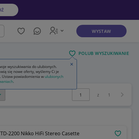
DŹ
WYSTAW
kaj
POLUB WYSZUKIWANIE
Zamknij wskazówkę
oje wyszukiwania do ulubionych.
wią się nowe oferty, wyślemy Ci je
. Ustaw powiadomienia w
ulubionych
waniach
.
Wybierz stronę:
Następna 
z
1
D-2200 Nikko HiFi Stereo Casette
OBSERWU