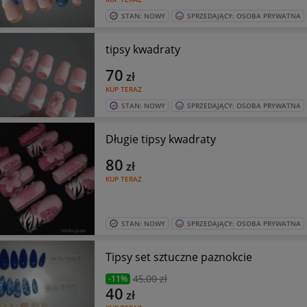
STAN: NOWY
SPRZEDAJĄCY: OSOBA PRYWATNA
tipsy kwadraty
70
zł
KUP TERAZ
STAN: NOWY
SPRZEDAJĄCY: OSOBA PRYWATNA
Długie tipsy kwadraty
80
zł
KUP TERAZ
STAN: NOWY
SPRZEDAJĄCY: OSOBA PRYWATNA
Tipsy set sztuczne paznokcie
45
,00 zł
-11%
40
zł