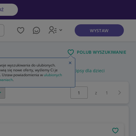
DŹ
WYSTAW
kaj
POLUB WYSZUKIWANIE
Zamknij wskazówkę
oje wyszukiwania do ulubionych.
wią się nowe oferty, wyślemy Ci je
e tipsy długie
sztuczne paznokcie tipsy dla dzieci
. Ustaw powiadomienia w
ulubionych
waniach
.
Wybierz stronę:
Następna 
z
1
OBSERWU