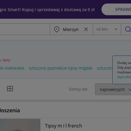
SPRAW
egro Smart! Kupuj i sprzedawaj z dostawą za 0 zł
Miasto
Wyczyść frazę
+
0
km
Odległość
szu
, tipsy
Dodaj sw
Gdy poja
ie niebieskie
sztuczne paznokcie tipsy migdał
sztuczne paznokci
mailowo
wyszuki
k listy
Widok siatki
Sortuj od:
łoszenia
Tipsy m i l french