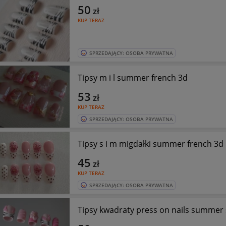
50
zł
KUP TERAZ
SPRZEDAJĄCY: OSOBA PRYWATNA
Tipsy m i l summer french 3d
53
zł
KUP TERAZ
SPRZEDAJĄCY: OSOBA PRYWATNA
Tipsy s i m migdałki summer french 3d
45
zł
KUP TERAZ
SPRZEDAJĄCY: OSOBA PRYWATNA
Tipsy kwadraty press on nails summer