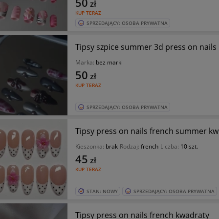
50
zł
KUP TERAZ
SPRZEDAJĄCY: OSOBA PRYWATNA
Tipsy szpice summer 3d press on nails
Marka:
bez marki
50
zł
KUP TERAZ
SPRZEDAJĄCY: OSOBA PRYWATNA
Tipsy press on nails french summer kw
Kieszonka:
brak
Rodzaj:
french
Liczba:
10 szt.
45
zł
KUP TERAZ
STAN: NOWY
SPRZEDAJĄCY: OSOBA PRYWATNA
Tipsy press on nails french kwadraty