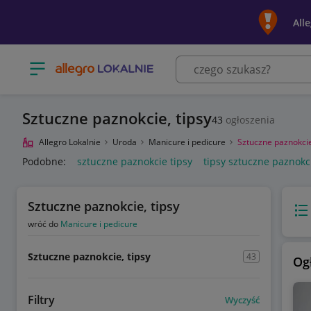
All
Otwórz menu z kategoriami
Sztuczne paznokcie, tipsy
43
ogłoszenia
Allegro Lokalnie
Uroda
Manicure i pedicure
Sztuczne paznokcie
Podobne:
sztuczne paznokcie tipsy
tipsy sztuczne paznokc
Sztuczne paznokcie, tipsy
Wido
wróć do
Manicure i pedicure
Sztuczne paznokcie, tipsy
43
Og
Filtry
Wyczyść