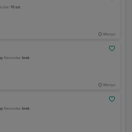
OBSERWU
iczba:
10 szt.
Mierzyn
OBSERWU
wy
Kieszonka:
brak
Mierzyn
OBSERWU
wy
Kieszonka:
brak