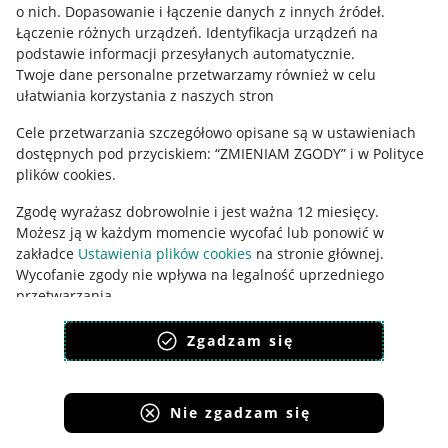
o nich
.
Dopasowanie i łączenie danych z innych źródeł
.
Polityka plików "cookies"
Łączenie różnych urządzeń
.
Identyfikacja urządzeń na
Ustawienia plików "cookies"
podstawie informacji przesyłanych automatycznie
.
Twoje dane personalne przetwarzamy również w celu
Udostępnianie lokalizacji
ułatwiania korzystania z naszych stron
Informacje dla Aktu o Usługach Cyfrowych
Cele przetwarzania szczegółowo opisane są w ustawieniach
dostępnych pod przyciskiem: “ZMIENIAM ZGODY” i w Polityce
Pobierz aplikację
plików cookies.
Zgodę wyrażasz dobrowolnie i jest ważna 12 miesięcy.
Możesz ją w każdym momencie wycofać lub ponowić w
zakładce
Ustawienia plików cookies
na stronie głównej.
Wycofanie zgody nie wpływa na legalność uprzedniego
przetwarzania.
polityka plików cookies
polityka ochrony prywatności
Zgadzam się
Nie zgadzam się
Korzystanie z serwisu oznacza akceptację
regulaminu
.