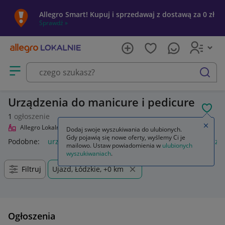
Allegro Smart! Kupuj i sprzedawaj z dostawą za 0 zł
Sprawdź »
Otwórz menu z kategoriami
szukaj
Urządzenia do manicure i pedicure
POL
1
ogłoszenie
Zamkn
Allegro Lokalnie
Uroda
Manicure i pedicure
Urządzenia
Dodaj swoje wyszukiwania do ulubionych.
Gdy pojawią się nowe oferty, wyślemy Ci je
Podobne:
urządzenia
urządzenia do geometrii kół
urządzen
mailowo. Ustaw powiadomienia w
ulubionych
wyszukiwaniach
.
Filtruj
Ujazd, Łódzkie, +0 km
Ogłoszenia