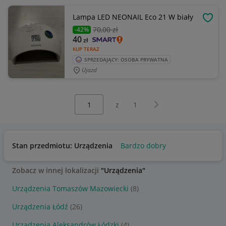
Lampa LED NEONAIL Eco 21 W biały
OBSE
70
,00 zł
-42%
40
zł
KUP TERAZ
SPRZEDAJĄCY: OSOBA PRYWATNA
Ujazd
Wybierz stronę:
Następna strona
z
1
Stan przedmiotu: Urządzenia
Bardzo dobry
Zobacz w innej lokalizacji
"Urządzenia"
Urządzenia Tomaszów Mazowiecki
(8)
Urządzenia Łódź
(26)
Urządzenia Aleksandrów Łódzki
(4)