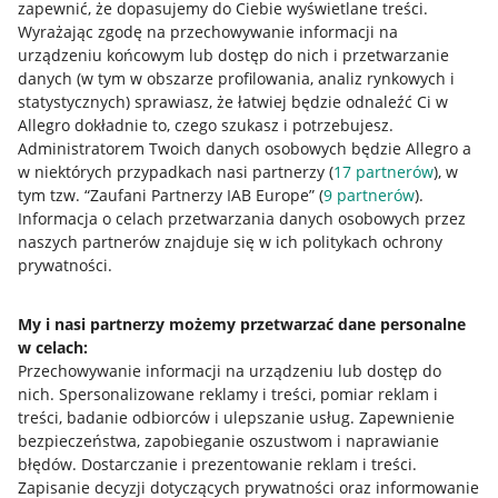
zapewnić, że dopasujemy do Ciebie wyświetlane treści.
Wyrażając zgodę na przechowywanie informacji na
urządzeniu końcowym lub dostęp do nich i przetwarzanie
danych (w tym w obszarze profilowania, analiz rynkowych i
statystycznych) sprawiasz, że łatwiej będzie odnaleźć Ci w
Allegro dokładnie to, czego szukasz i potrzebujesz.
Administratorem Twoich danych osobowych będzie Allegro a
Przydatne informacje
w niektórych przypadkach nasi partnerzy (
17
partnerów
), w
tym tzw. “Zaufani Partnerzy IAB Europe” (
9
partnerów
).
Jak to działa
Informacja o celach przetwarzania danych osobowych przez
naszych partnerów znajduje się w ich politykach ochrony
Napisz do nas
prywatności.
Allegro Gadane dla sprzedających
My i nasi partnerzy możemy przetwarzać dane personalne
Allegro Gadane dla kupujących
w celach:
Przechowywanie informacji na urządzeniu lub dostęp do
Mapa miejscowości
nich
.
Spersonalizowane reklamy i treści, pomiar reklam i
treści, badanie odbiorców i ulepszanie usług
.
Zapewnienie
Informacje prawne
bezpieczeństwa, zapobieganie oszustwom i naprawianie
błędów
.
Dostarczanie i prezentowanie reklam i treści
.
Regulamin
Zapisanie decyzji dotyczących prywatności oraz informowanie