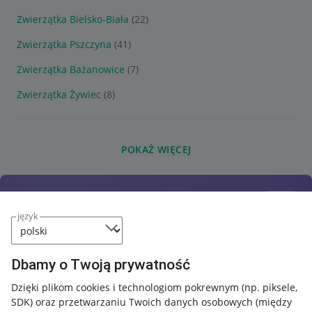
Zwierzątka Bielsko-Biała
(22)
Zwierzątka Pszczyna
(41)
Zwierzątka Bażanowice
(7)
Zwierzątka Żywiec
(8)
POKAŻ WIĘCEJ
język
Dbamy o Twoją prywatność
Dzięki plikom cookies i technologiom pokrewnym
(np. piksele,
SDK)
oraz przetwarzaniu Twoich danych osobowych
(między