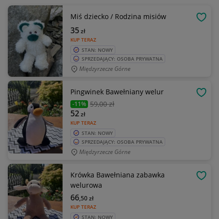
Miś dziecko / Rodzina misiów
OBSE
35
zł
KUP TERAZ
STAN: NOWY
SPRZEDAJĄCY: OSOBA PRYWATNA
Międzyrzecze Górne
Pingwinek Bawełniany welur
OBSE
59
,00 zł
-11%
52
zł
KUP TERAZ
STAN: NOWY
SPRZEDAJĄCY: OSOBA PRYWATNA
Międzyrzecze Górne
Krówka Bawełniana zabawka
OBSE
welurowa
66
,50
zł
KUP TERAZ
STAN: NOWY