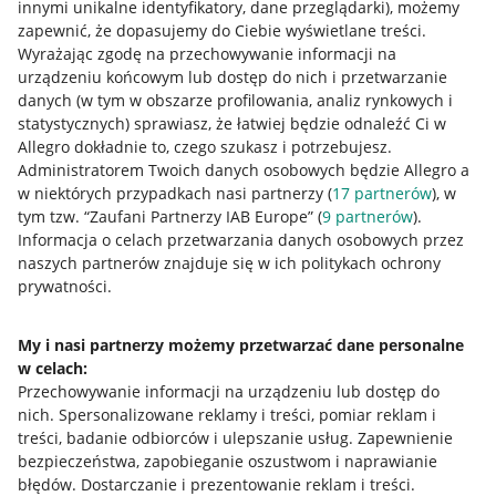
innymi unikalne identyfikatory, dane przeglądarki)
, możemy
zapewnić, że dopasujemy do Ciebie wyświetlane treści.
Wyrażając zgodę na przechowywanie informacji na
urządzeniu końcowym lub dostęp do nich i przetwarzanie
danych (w tym w obszarze profilowania, analiz rynkowych i
statystycznych) sprawiasz, że łatwiej będzie odnaleźć Ci w
Allegro dokładnie to, czego szukasz i potrzebujesz.
Administratorem Twoich danych osobowych będzie Allegro a
w niektórych przypadkach nasi partnerzy (
17
partnerów
), w
tym tzw. “Zaufani Partnerzy IAB Europe” (
9
partnerów
).
Przydatne informacje
Informacja o celach przetwarzania danych osobowych przez
naszych partnerów znajduje się w ich politykach ochrony
prywatności.
Jak to działa
Napisz do nas
My i nasi partnerzy możemy przetwarzać dane personalne
w celach:
Allegro Gadane dla sprzedających
Przechowywanie informacji na urządzeniu lub dostęp do
Allegro Gadane dla kupujących
nich
.
Spersonalizowane reklamy i treści, pomiar reklam i
treści, badanie odbiorców i ulepszanie usług
.
Zapewnienie
Mapa miejscowości
bezpieczeństwa, zapobieganie oszustwom i naprawianie
błędów
.
Dostarczanie i prezentowanie reklam i treści
.