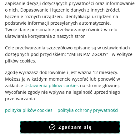
Informacje prawne
Zapisanie decyzji dotyczących prywatności oraz informowanie
o nich
.
Dopasowanie i łączenie danych z innych źródeł
.
Regulamin
Łączenie różnych urządzeń
.
Identyfikacja urządzeń na
podstawie informacji przesyłanych automatycznie
.
Polityka plików "cookies"
Twoje dane personalne przetwarzamy również w celu
ułatwiania korzystania z naszych stron
Ustawienia plików "cookies"
Cele przetwarzania szczegółowo opisane są w ustawieniach
Udostępnianie lokalizacji
dostępnych pod przyciskiem: “ZMIENIAM ZGODY” i w Polityce
Informacje dla Aktu o Usługach Cyfrowych
plików cookies.
Zgodę wyrażasz dobrowolnie i jest ważna 12 miesięcy.
Pobierz aplikację
Możesz ją w każdym momencie wycofać lub ponowić w
zakładce
Ustawienia plików cookies
na stronie głównej.
Wycofanie zgody nie wpływa na legalność uprzedniego
przetwarzania.
polityka plików cookies
polityka ochrony prywatności
Zgadzam się