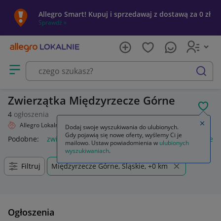
Allegro Smart! Kupuj i sprzedawaj z dostawą za 0 zł
Sprawdź »
Otwórz menu z kategoriami
szukaj
Zwierzątka Międzyrzecze Górne
POL
4
ogłoszenia
Zamkn
Allegro Lokalnie
Dziecko
Zabawki
Maskotki
Zwierzątka
Dodaj swoje wyszukiwania do ulubionych.
Gdy pojawią się nowe oferty, wyślemy Ci je
Podobne:
zwierzątka
zwierzątka figurki
wyskakujące zwierz
mailowo. Ustaw powiadomienia w
ulubionych
wyszukiwaniach
.
Filtruj
Międzyrzecze Górne, Śląskie, +0 km
Ogłoszenia