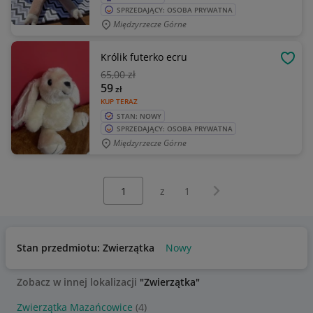
SPRZEDAJĄCY: OSOBA PRYWATNA
Międzyrzecze Górne
Królik futerko ecru
OBSE
65
,00 zł
59
zł
KUP TERAZ
STAN: NOWY
SPRZEDAJĄCY: OSOBA PRYWATNA
Międzyrzecze Górne
Wybierz stronę:
Następna strona
z
1
Stan przedmiotu: Zwierzątka
Nowy
Zobacz w innej lokalizacji
"Zwierzątka"
Zwierzątka Mazańcowice
(4)