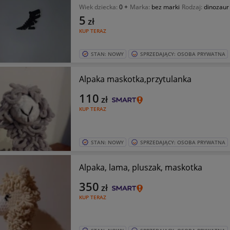
Wiek dziecka:
0 +
Marka:
bez marki
Rodzaj:
dinozaur
5
zł
KUP TERAZ
STAN: NOWY
SPRZEDAJĄCY: OSOBA PRYWATNA
Alpaka maskotka,przytulanka
110
zł
KUP TERAZ
STAN: NOWY
SPRZEDAJĄCY: OSOBA PRYWATNA
Alpaka, lama, pluszak, maskotka
350
zł
KUP TERAZ