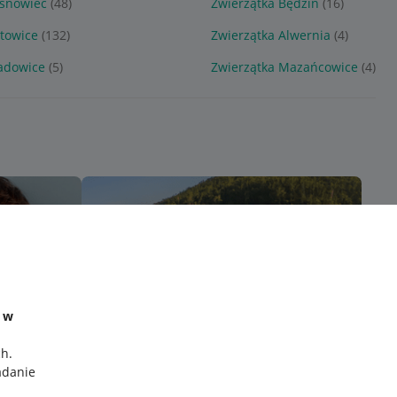
osnowiec
(48)
Zwierzątka Będzin
(16)
atowice
(132)
Zwierzątka Alwernia
(4)
adowice
(5)
Zwierzątka Mazańcowice
(4)
e w
ch
.
adanie