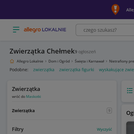
All
Otwórz menu z kategoriami
Zwierzątka Chełmek
9
ogłoszeń
Allegro Lokalnie
Dom i Ogród
Święta i Karnawał
Nietrafiony pr
Podobne:
zwierzątka
zwierzątka figurki
wyskakujące zwie
Zwierzątka
Wido
wróć do
Maskotki
Zwierzątka
9
Og
Filtry
Wyczyść