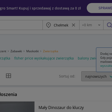
SPRAW
egro Smart! Kupuj i sprzedawaj z dostawą za 0 zł
Miasto
Wyczyść frazę
+
0
km
Odległość
szu
ezent
Zabawki
Maskotki
Zwierzątka
Dodaj sw
Gdy poja
rzątka
fisher price wyskakujące zwierzątka
balony zwierzątka
mailowo
wyszuki
k listy
Widok siatki
Sortuj od:
łoszenia
Mały Dinozaur do kluczy