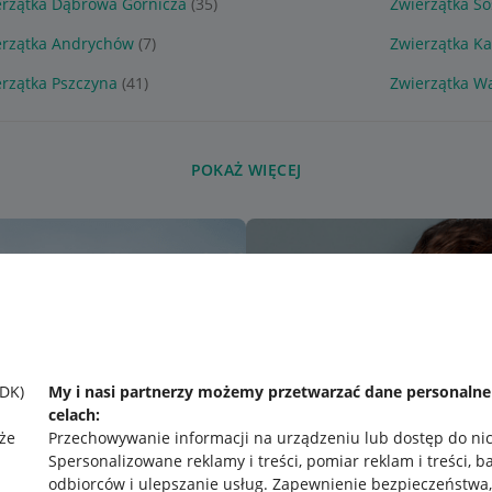
erzątka Dąbrowa Górnicza
(35)
Zwierzątka S
erzątka Andrychów
(7)
Zwierzątka K
rzątka Pszczyna
(41)
Zwierzątka W
POKAŻ WIĘCEJ
SDK)
My i nasi partnerzy możemy przetwarzać dane personaln
celach:
że
Przechowywanie informacji na urządzeniu lub dostęp do ni
Spersonalizowane reklamy i treści, pomiar reklam i treści, b
odbiorców i ulepszanie usług
.
Zapewnienie bezpieczeństwa,