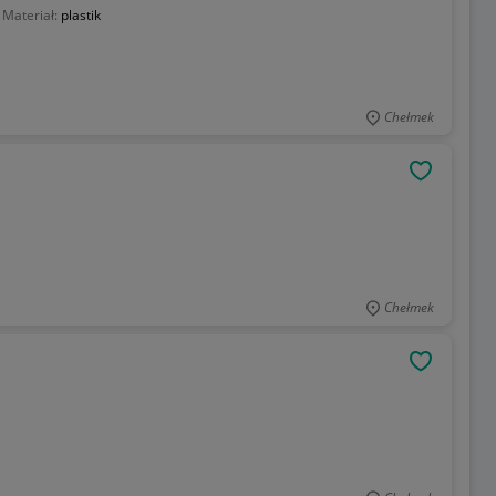
Materiał:
plastik
Chełmek
OBSERWU
Chełmek
OBSERWU