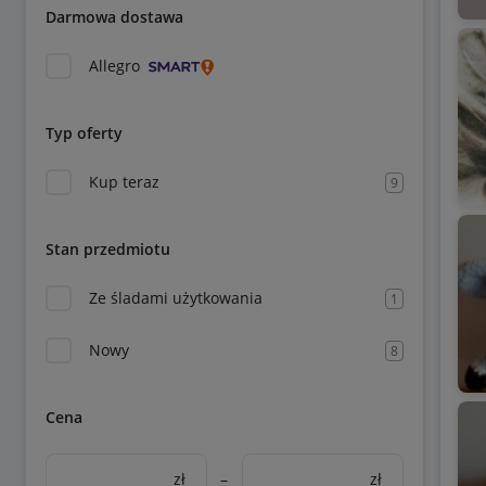
Darmowa dostawa
Allegro
Typ oferty
Kup teraz
9
Stan przedmiotu
Ze śladami użytkowania
1
Nowy
8
Cena
zł
–
zł