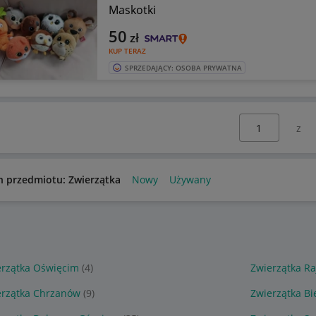
Maskotki
50
zł
KUP TERAZ
SPRZEDAJĄCY: OSOBA PRYWATNA
Wybierz stronę:
n przedmiotu: Zwierzątka
Nowy
Używany
erzątka Oświęcim
(4)
Zwierzątka Ra
erzątka Chrzanów
(9)
Zwierzątka Bi