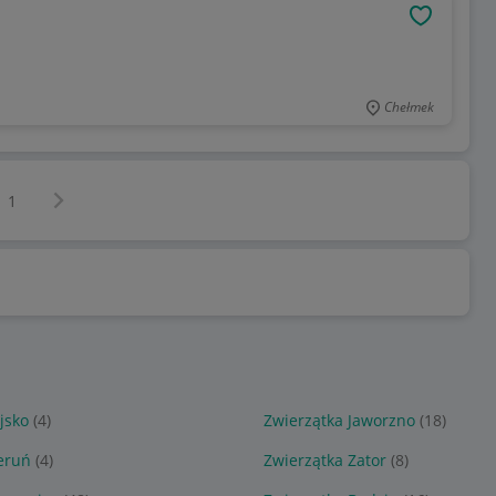
OBSERWU
Chełmek
Następna strona
z
1
jsko
(4)
Zwierzątka Jaworzno
(18)
eruń
(4)
Zwierzątka Zator
(8)