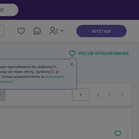
DŹ
WYSTAW
kaj
POLUB WYSZUKIWANIE
Zamknij wskazówkę
oje wyszukiwania do ulubionych.
wią się nowe oferty, wyślemy Ci je
. Ustaw powiadomienia w
ulubionych
waniach
.
Wybierz stronę:
Następna 
z
1
OBSERWU