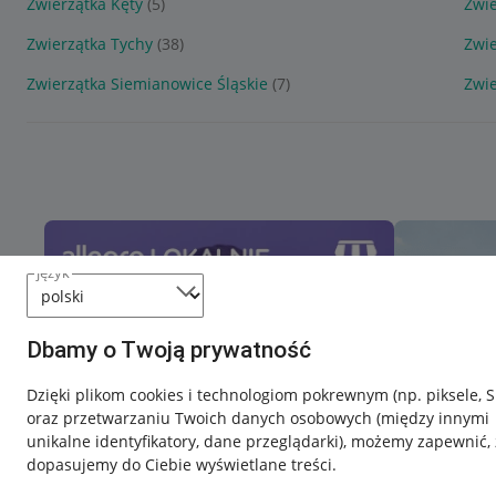
Zwierzątka Kęty
(5)
Zwi
Zwierzątka Tychy
(38)
Zwi
Zwierzątka Siemianowice Śląskie
(7)
Zwie
język
Dbamy o Twoją prywatność
Dzięki plikom cookies i technologiom pokrewnym
(np. piksele, 
oraz przetwarzaniu Twoich danych osobowych
(między innymi
unikalne identyfikatory, dane przeglądarki)
, możemy zapewnić, 
dopasujemy do Ciebie wyświetlane treści.