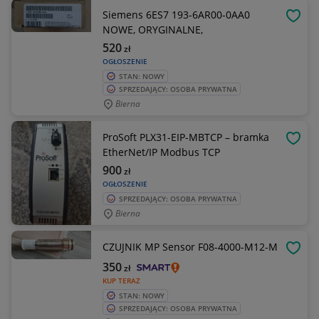
Siemens 6ES7 193-6AR00-0AA0
OBSE
NOWE, ORYGINALNE,
520
zł
OGŁOSZENIE
STAN: NOWY
SPRZEDAJĄCY: OSOBA PRYWATNA
Bierna
ProSoft PLX31-EIP-MBTCP – bramka
OBSE
EtherNet/IP Modbus TCP
900
zł
OGŁOSZENIE
SPRZEDAJĄCY: OSOBA PRYWATNA
Bierna
CZUJNIK MP Sensor F08-4000-M12-M
OBSE
350
zł
KUP TERAZ
STAN: NOWY
SPRZEDAJĄCY: OSOBA PRYWATNA