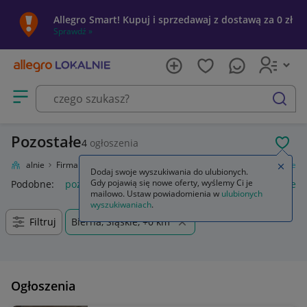
Allegro Smart! Kupuj i sprzedawaj z dostawą za 0 zł
Sprawdź »
Otwórz menu z kategoriami
szukaj
Pozostałe
4
ogłoszenia
POL
gro Lokalnie
Firma i usługi
Przemysł
Maszyny i urządzenia
Pozostałe
Zamkn
Dodaj swoje wyszukiwania do ulubionych.
Gdy pojawią się nowe oferty, wyślemy Ci je
Podobne:
pozostałe
łóżka pozostałe
pozostałe miasta i regi
mailowo. Ustaw powiadomienia w
ulubionych
wyszukiwaniach
.
Filtruj
Bierna, Śląskie, +0 km
Ogłoszenia