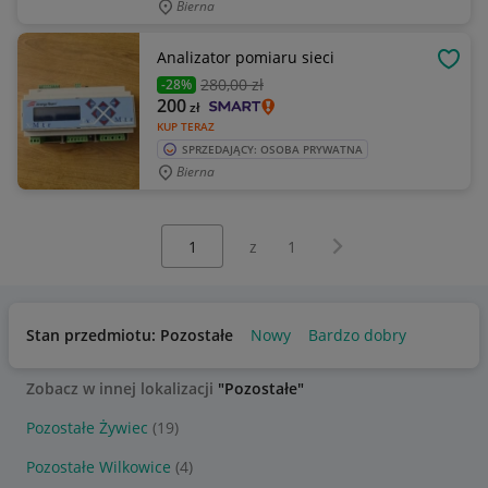
Bierna
Analizator pomiaru sieci
OBSE
280
,00 zł
-28%
200
zł
KUP TERAZ
SPRZEDAJĄCY: OSOBA PRYWATNA
Bierna
Wybierz stronę:
Następna strona
z
1
Stan przedmiotu: Pozostałe
Nowy
Bardzo dobry
Zobacz w innej lokalizacji
"Pozostałe"
Pozostałe Żywiec
(19)
Pozostałe Wilkowice
(4)