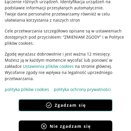
Łączenie różnych urządzeń
.
Identyfikacja urządzeń na
podstawie informacji przesyłanych automatycznie
.
Polityka plików "cookies"
Twoje dane personalne przetwarzamy również w celu
ułatwiania korzystania z naszych stron
Ustawienia plików "cookies"
Cele przetwarzania szczegółowo opisane są w ustawieniach
Udostępnianie lokalizacji
dostępnych pod przyciskiem: “ZMIENIAM ZGODY” i w Polityce
Informacje dla Aktu o Usługach Cyfrowych
plików cookies.
Zgodę wyrażasz dobrowolnie i jest ważna 12 miesięcy.
Pobierz aplikację
Możesz ją w każdym momencie wycofać lub ponowić w
zakładce
Ustawienia plików cookies
na stronie głównej.
Wycofanie zgody nie wpływa na legalność uprzedniego
przetwarzania.
polityka plików cookies
polityka ochrony prywatności
Zgadzam się
Nie zgadzam się
Korzystanie z serwisu oznacza akceptację
regulaminu
.