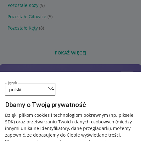
Pozostałe Kozy
(9)
Pozostałe Gilowice
(5)
Pozostałe Kęty
(8)
POKAŻ WIĘCEJ
język
Dbamy o Twoją prywatność
Dzięki plikom cookies i technologiom pokrewnym
(np. piksele,
SDK)
oraz przetwarzaniu Twoich danych osobowych
(między
innymi unikalne identyfikatory, dane przeglądarki)
, możemy
zapewnić, że dopasujemy do Ciebie wyświetlane treści.