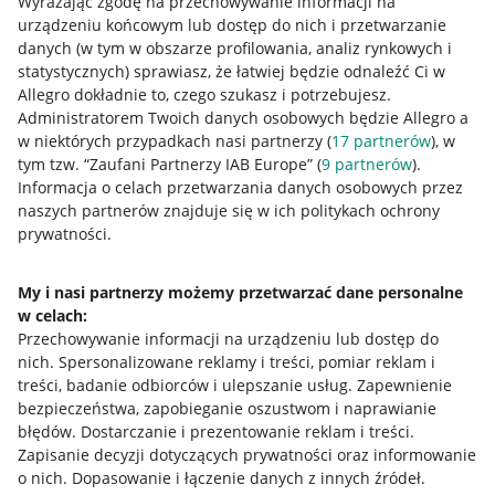
Wyrażając zgodę na przechowywanie informacji na
urządzeniu końcowym lub dostęp do nich i przetwarzanie
danych (w tym w obszarze profilowania, analiz rynkowych i
statystycznych) sprawiasz, że łatwiej będzie odnaleźć Ci w
Allegro dokładnie to, czego szukasz i potrzebujesz.
Administratorem Twoich danych osobowych będzie Allegro a
w niektórych przypadkach nasi partnerzy (
17
partnerów
), w
tym tzw. “Zaufani Partnerzy IAB Europe” (
9
partnerów
).
Przydatne informacje
Informacja o celach przetwarzania danych osobowych przez
naszych partnerów znajduje się w ich politykach ochrony
prywatności.
Jak to działa
Napisz do nas
My i nasi partnerzy możemy przetwarzać dane personalne
w celach:
Allegro Gadane dla sprzedających
Przechowywanie informacji na urządzeniu lub dostęp do
Allegro Gadane dla kupujących
nich
.
Spersonalizowane reklamy i treści, pomiar reklam i
treści, badanie odbiorców i ulepszanie usług
.
Zapewnienie
Mapa miejscowości
bezpieczeństwa, zapobieganie oszustwom i naprawianie
błędów
.
Dostarczanie i prezentowanie reklam i treści
.
Informacje prawne
Zapisanie decyzji dotyczących prywatności oraz informowanie
o nich
.
Dopasowanie i łączenie danych z innych źródeł
.
Regulamin