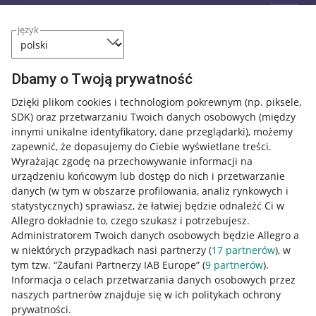
język
Dbamy o Twoją prywatność
Dzięki plikom cookies i technologiom pokrewnym
(np. piksele,
SDK)
oraz przetwarzaniu Twoich danych osobowych
(między
innymi unikalne identyfikatory, dane przeglądarki)
, możemy
zapewnić, że dopasujemy do Ciebie wyświetlane treści.
Wyrażając zgodę na przechowywanie informacji na
urządzeniu końcowym lub dostęp do nich i przetwarzanie
danych (w tym w obszarze profilowania, analiz rynkowych i
statystycznych) sprawiasz, że łatwiej będzie odnaleźć Ci w
Allegro dokładnie to, czego szukasz i potrzebujesz.
Administratorem Twoich danych osobowych będzie Allegro a
w niektórych przypadkach nasi partnerzy (
17
partnerów
), w
tym tzw. “Zaufani Partnerzy IAB Europe” (
9
partnerów
).
Przydatne informacje
Informacja o celach przetwarzania danych osobowych przez
naszych partnerów znajduje się w ich politykach ochrony
prywatności.
Jak to działa