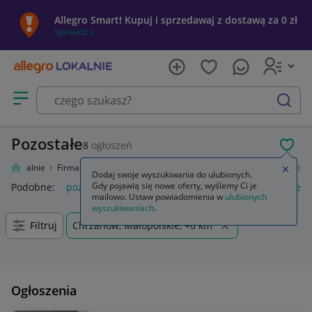
Allegro Smart! Kupuj i sprzedawaj z dostawą za 0 zł
Sprawdź »
Otwórz menu z kategoriami
szukaj
Pozostałe
8
ogłoszeń
POL
gro Lokalnie
Firma i usługi
Przemysł
Maszyny i urządzenia
Pozostałe
Zamkn
Dodaj swoje wyszukiwania do ulubionych.
Gdy pojawią się nowe oferty, wyślemy Ci je
Podobne:
pozostałe
łóżka pozostałe
pozostałe miasta i regi
mailowo. Ustaw powiadomienia w
ulubionych
wyszukiwaniach
.
Filtruj
Chrzanów, Małopolskie, +0 km
Ogłoszenia