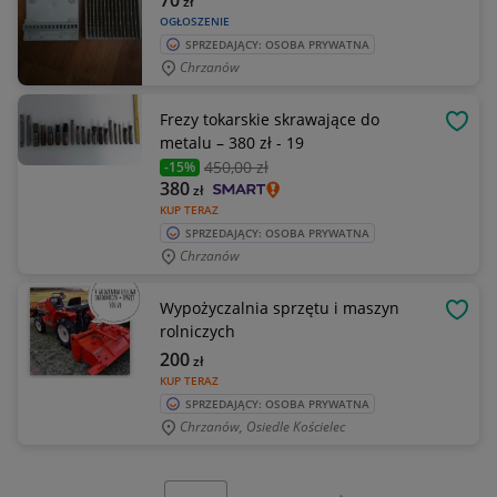
70
zł
OGŁOSZENIE
SPRZEDAJĄCY: OSOBA PRYWATNA
Chrzanów
Frezy tokarskie skrawające do
OBSE
metalu – 380 zł - 19
450
,00 zł
-15%
380
zł
KUP TERAZ
SPRZEDAJĄCY: OSOBA PRYWATNA
Chrzanów
Wypożyczalnia sprzętu i maszyn
OBSE
rolniczych
200
zł
KUP TERAZ
SPRZEDAJĄCY: OSOBA PRYWATNA
Chrzanów, Osiedle Kościelec
Wybierz stronę: