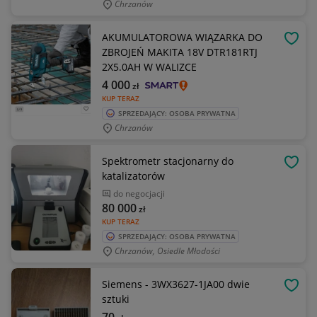
Chrzanów
AKUMULATOROWA WIĄZARKA DO
OBSE
ZBROJEŃ MAKITA 18V DTR181RTJ
2X5.0AH W WALIZCE
4 000
zł
KUP TERAZ
SPRZEDAJĄCY: OSOBA PRYWATNA
Chrzanów
Spektrometr stacjonarny do
OBSE
katalizatorów
do negocjacji
80 000
zł
KUP TERAZ
SPRZEDAJĄCY: OSOBA PRYWATNA
Chrzanów, Osiedle Młodości
Siemens - 3WX3627-1JA00 dwie
OBSE
sztuki