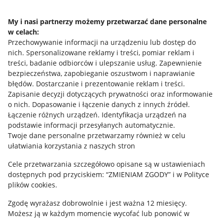
Napisz do nas
My i nasi partnerzy możemy przetwarzać dane personalne
w celach:
Allegro Gadane dla sprzedających
Przechowywanie informacji na urządzeniu lub dostęp do
Allegro Gadane dla kupujących
nich
.
Spersonalizowane reklamy i treści, pomiar reklam i
treści, badanie odbiorców i ulepszanie usług
.
Zapewnienie
Mapa miejscowości
bezpieczeństwa, zapobieganie oszustwom i naprawianie
błędów
.
Dostarczanie i prezentowanie reklam i treści
.
Informacje prawne
Zapisanie decyzji dotyczących prywatności oraz informowanie
o nich
.
Dopasowanie i łączenie danych z innych źródeł
.
Regulamin
Łączenie różnych urządzeń
.
Identyfikacja urządzeń na
podstawie informacji przesyłanych automatycznie
.
Polityka plików "cookies"
Twoje dane personalne przetwarzamy również w celu
ułatwiania korzystania z naszych stron
Ustawienia plików "cookies"
Cele przetwarzania szczegółowo opisane są w ustawieniach
Udostępnianie lokalizacji
dostępnych pod przyciskiem: “ZMIENIAM ZGODY” i w Polityce
Informacje dla Aktu o Usługach Cyfrowych
plików cookies.
Zgodę wyrażasz dobrowolnie i jest ważna 12 miesięcy.
Pobierz aplikację
Możesz ją w każdym momencie wycofać lub ponowić w