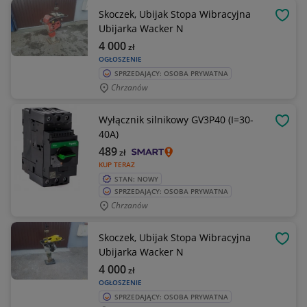
Skoczek, Ubijak Stopa Wibracyjna
OBSE
Ubijarka Wacker N
4 000
zł
OGŁOSZENIE
SPRZEDAJĄCY: OSOBA PRYWATNA
Chrzanów
Wyłącznik silnikowy GV3P40 (I=30-
OBSE
40A)
489
zł
KUP TERAZ
STAN: NOWY
SPRZEDAJĄCY: OSOBA PRYWATNA
Chrzanów
Skoczek, Ubijak Stopa Wibracyjna
OBSE
Ubijarka Wacker N
4 000
zł
OGŁOSZENIE
SPRZEDAJĄCY: OSOBA PRYWATNA